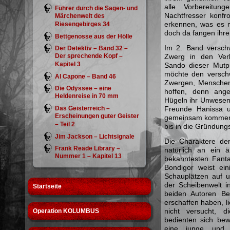
alle Vorbereitu
Führer durch die Sagen- und
Nachtfresser konfro
Märchenwelt des
erkennen, was es m
Riesengebirges 34
doch da fangen ihre
Bettgenosse aus der Hölle
Im 2. Band versch
Der Detektiv – Band 32 –
Der sprechende Kopf –
Zwerg in den Ver
Kapitel 3
Sando dieser Mutpr
möchte den versch
Al Capone – Band 46
Zwergen, Menschen
Die Odyssee – eine
hoffen, denn ange
Heldenreise in 70 mm
Hügeln ihr Unwesen
Das Geisterreich –
Freunde Hanissa u
Erscheinungen guter Geister
gemeinsam kommen s
– Teil 2
bis in die Gründung
Jim Jackson – Lichtsignale
Die Charaktere der
Frank Reade Library –
natürlich an ein 
Nummer 1 – Kapitel 13
bekanntesten Fanta
Bondigor weist ein
Schauplätzen auf 
der Scheibenwelt i
Startseite
beiden Autoren Be
erschaffen haben, l
nicht versucht, 
Operation KOLUMBUS
bedienten sich bew
eine junge und 