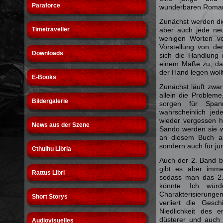
Paraforce
wunderbaren Roma
Zunächst werden die 
Timetraveller
aber auch jede neue
wenigen Worten vor
Vorstellung von d
Downloads
sich die Handlung 
einem Maße zu, das
der Hand legen woll
E-Books
Zunächst läuft zwar 
allein die Problem
Bildergalerie
sorgen für Span
wahrscheinlich je
wieder vergessen h
News aus der Szene
Sando werden sie w
an diesem Buch au
sondern auch für ju
Cthulhu Libria
Auch der 2. Band be
gibt es aber imme
Rattus Libri
sodass man das 2.
könnte. Ich würde
Charakterisierungen
Short Storys
verliert die Gesc
Niedlichkeit des 
düsterer und auch 
Audiovisuelles