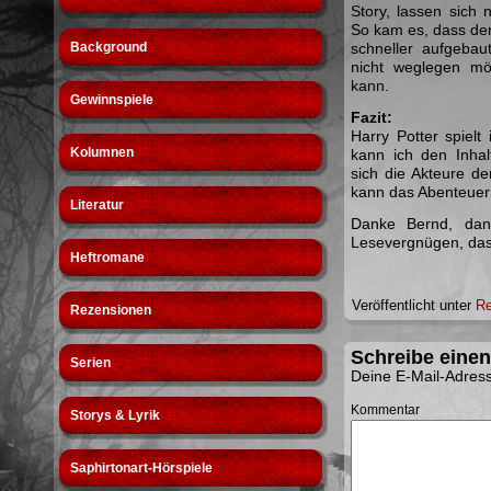
Story, lassen sich
So kam es, dass de
Background
schneller aufgeba
nicht weglegen mö
kann.
Gewinnspiele
Fazit:
Harry Potter spiel
Kolumnen
kann ich den Inha
sich die Akteure d
kann das Abenteuer
Literatur
Danke Bernd, dank
Lesevergnügen, das i
Heftromane
Veröffentlicht unter
Re
Rezensionen
Schreibe eine
Serien
Deine E-Mail-Adresse
Kommentar
Storys & Lyrik
Saphirtonart-Hörspiele