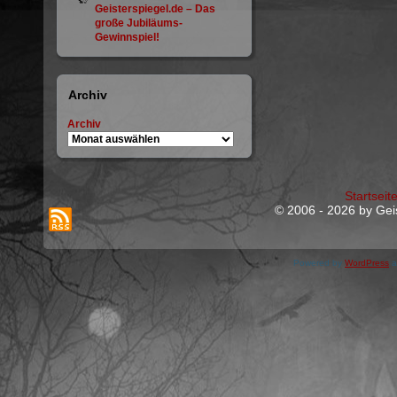
Geisterspiegel.de – Das
große Jubiläums-
Gewinnspiel!
Archiv
Archiv
Startseit
© 2006 - 2026 by Geis
Powered by
WordPress
a