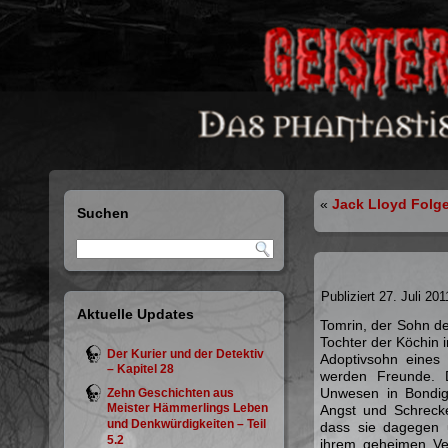
«
Jack Lloyd Folg
Suchen
Publiziert
27. Juli 201
Aktuelle Updates
Tomrin, der Sohn d
Tochter der Köchin 
Der Kurier und der Detektiv
Adoptivsohn eines 
– Kapitel 28
werden Freunde. 
Unwesen in Bondig
Zehn Geschichten aus
Meister Hämmerlings Leben
Angst und Schrecke
und Denkwürdigkeiten – Teil
dass sie dagegen 
5.2
ihrem geheimen Ver