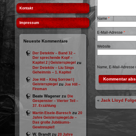
Kontakt
Name
*
Impressum
E-Mail-Adresse
*
Neueste Kommentare
Website
Der Detektiv – Band 32 –
Der sprechende Kopf –
Kapitel 2 | Geisterspiegel
zu
Name, E-Mail-Adresse 
Der Detektiv – Liu Sings
Geheimnis – 1. Kapitel
Joe Hill – King Sorrow I |
Geisterspiegel
zu
Joe Hill –
Fireman
Beate Wagener
zu
Die
«
Jack Lloyd Folg
Gespenster – Vierter Teil –
37. Erzählung
zu
Martin Eisele-Baresch
20
Jahre Geisterspiegel.de –
Das große Jubiläums-
Gewinnspiel!
W. Brandt
zu
20 Jahre