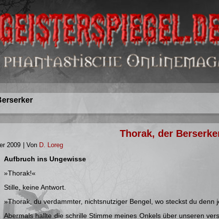
Berserker
Thorak, der Berserke
er 2009
|
Von
D. Loreg
Auf­bruch ins Un­ge­wis­se
»Tho­rak!«
Stil­le, kei­ne Ant­wort.
»Tho­rak, du ver­damm­ter, nichts­nut­zi­ger Ben­gel, wo steckst du denn 
Aber­mals hall­te die schril­le Stim­me mei­nes On­kels über un­se­ren ver