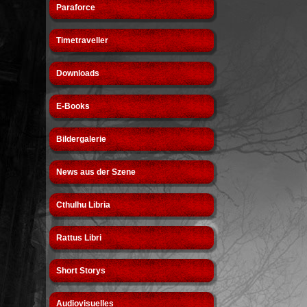
Paraforce
Timetraveller
Downloads
E-Books
Bildergalerie
News aus der Szene
Cthulhu Libria
Rattus Libri
Short Storys
Audiovisuelles