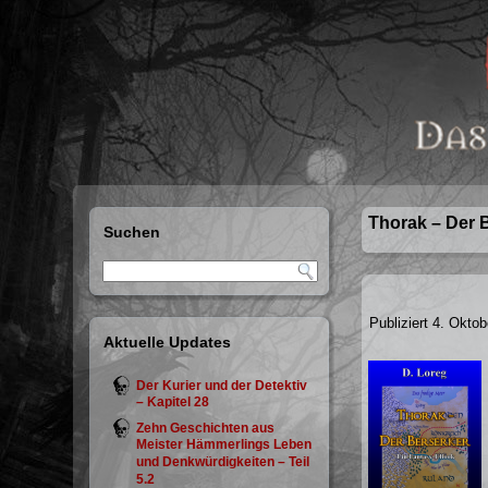
Thorak – Der 
Suchen
Publiziert
4. Oktob
Aktuelle Updates
Der Kurier und der Detektiv
– Kapitel 28
Zehn Geschichten aus
Meister Hämmerlings Leben
und Denkwürdigkeiten – Teil
5.2