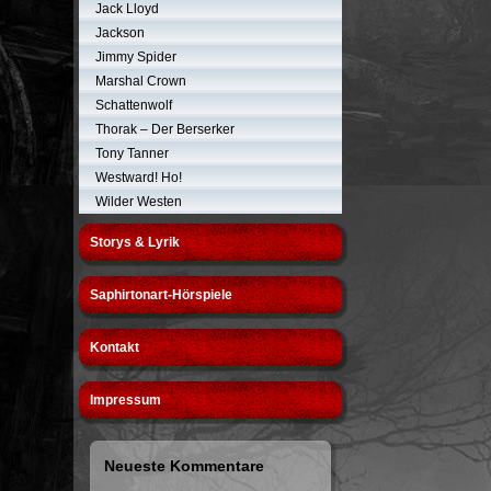
Jack Lloyd
Jackson
Jimmy Spider
Marshal Crown
Schattenwolf
Thorak – Der Berserker
Tony Tanner
Westward! Ho!
Wilder Westen
Storys & Lyrik
Saphirtonart-Hörspiele
Kontakt
Impressum
Neueste Kommentare