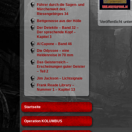
Führer durch die Sagen- und
Märchenwelt des
Riesengebirges 34
Bettgenosse aus der Hölle
Veröffentlicht unte
Der Detektiv – Band 32 –
Der sprechende Kopf –
Kapitel 3
Al Capone – Band 46
Die Odyssee – eine
Heldenreise in 70 mm
Das Geisterreich –
Erscheinungen guter Geister
– Teil 2
Jim Jackson – Lichtsignale
Frank Reade Library –
Nummer 1 – Kapitel 13
Startseite
Operation KOLUMBUS