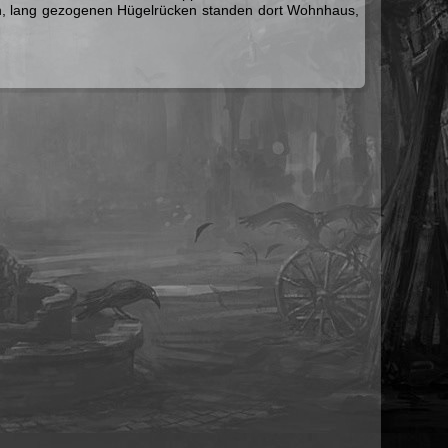
en, lang ge­zo­ge­nen Hü­gel­rü­cken stan­den dort Wohn­haus,