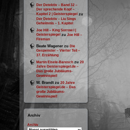
Der Detektiv – Band 32 –
Der sprechende Kopf –
Kapitel 2 | Geisterspiegel
zu
Der Detektiv – Liu Sings
Geheimnis – 1. Kapitel
Joe Hill – King Sorrow I |
Geisterspiegel
zu
Joe Hill –
Fireman
Beate Wagener
zu
Die
Gespenster – Vierter Teil –
37. Erzählung
zu
Martin Eisele-Baresch
20
Jahre Geisterspiegel.de –
Das große Jubiläums-
Gewinnspiel!
W. Brandt
zu
20 Jahre
Geisterspiegel.de – Das
große Jubiläums-
Gewinnspiel!
Archiv
Archiv