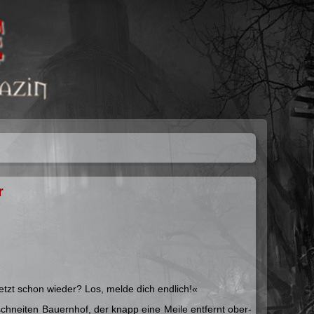
r
jetzt schon wie­der? Los, mel­de dich end­lich!«
­schnei­ten Bau­ern­hof, der knapp eine Mei­le ent­fernt ober­