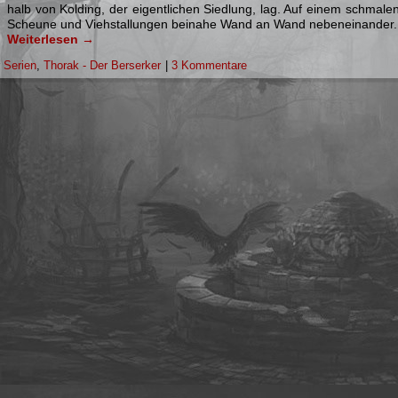
halb von Kol­ding, der ei­gent­li­chen Sied­lung, lag. Auf ei­nem schma­l
Scheu­ne und Vieh­stal­lun­gen bei­na­he Wand an Wand ne­ben­ei­nan­der.
Weiterlesen
→
r
Serien
,
Thorak - Der Berserker
|
3 Kommentare