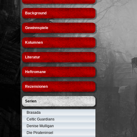
Background
Gewinnspiele
Kolumnen
Literatur
Heftromane
Rezensionen
Serien
Brasada
Celtic Guardians
Denise Mulligan
Die Pirateninsel