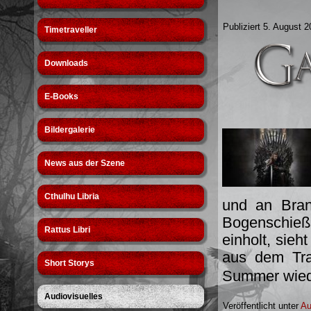
Publiziert
5. August 2
Timetraveller
Downloads
E-Books
Bildergalerie
News aus der Szene
Cthulhu Libria
und an Bran
Bogenschieße
Rattus Libri
einholt, sieh
aus dem Tra
Short Storys
Summer wied
Audiovisuelles
Veröffentlicht unter
Au