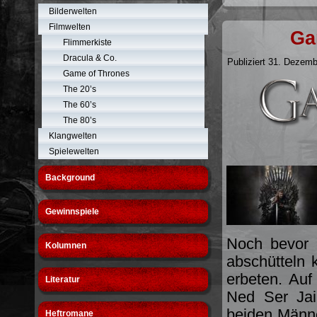
Bilderwelten
Filmwelten
Ga
Flimmerkiste
Dracula & Co.
Publiziert
31. Dezemb
Game of Thrones
The 20’s
The 60’s
The 80’s
Klangwelten
Spielewelten
Background
Gewinnspiele
Noch bevor 
Kolumnen
abschütteln 
erbeten. Au
Literatur
Ned Ser Jai
beiden Männe
Heftromane