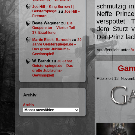
schmutzig in
Joe Hill – King Sorrow I |
Geisterspiegel
zu
Joe Hill –
Neffe Prince
Fireman
verspottet. 
Beate Wagener
zu
Die
dem Sturz v
Gespenster – Vierter Teil –
37. Erzählung
Der Prinz lac
zu
Martin Eisele-Baresch
20
Jahre Geisterspiegel.de –
Das große Jubiläums-
Veröffentlicht unter
Au
Gewinnspiel!
W. Brandt
zu
20 Jahre
Geisterspiegel.de – Das
Game
große Jubiläums-
Gewinnspiel!
Publiziert
13. Novemb
Archiv
Archiv