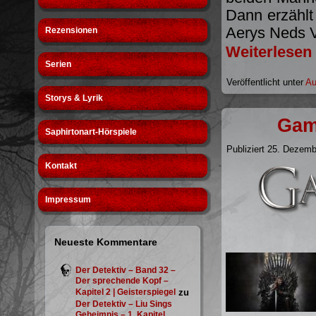
Dann erzählt
Aerys Neds V
Rezensionen
Weiterlesen
Serien
Veröffentlicht unter
Au
Storys & Lyrik
Gam
Saphirtonart-Hörspiele
Publiziert
25. Dezemb
Kontakt
Impressum
Neueste Kommentare
Der Detektiv – Band 32 –
Der sprechende Kopf –
Kapitel 2 | Geisterspiegel
zu
Der Detektiv – Liu Sings
Geheimnis – 1. Kapitel