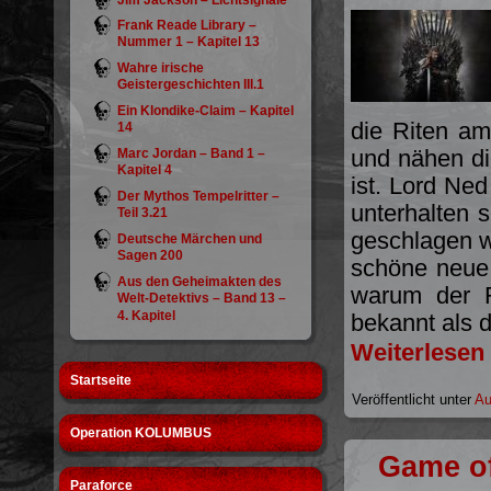
Jim Jackson – Lichtsignale
Frank Reade Library –
Nummer 1 – Kapitel 13
Wahre irische
Geistergeschichten III.1
Ein Klondike-Claim – Kapitel
die Riten a
14
und nähen di
Marc Jordan – Band 1 –
Kapitel 4
ist. Lord Ne
Der Mythos Tempelritter –
unterhalten 
Teil 3.21
geschlagen w
Deutsche Märchen und
Sagen 200
schöne neue 
Aus den Geheimakten des
warum der R
Welt-Detektivs – Band 13 –
4. Kapitel
bekannt als d
Weiterlesen
Startseite
Veröffentlicht unter
Au
Operation KOLUMBUS
Game of
Paraforce