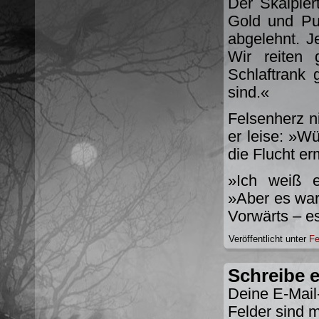
Der Skalpier
Gold und Pu
abgelehnt. J
Wir reiten
Schlaftrank 
sind.«
Felsenherz n
er leise: »Wü
die Flucht e
»Ich weiß e
»Aber es war 
Vorwärts – es
Veröffentlicht unter
Fe
Schreibe 
Deine E-Mail-
Felder sind 