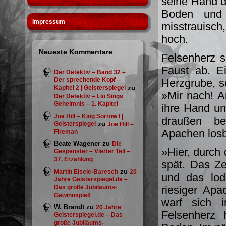
seine Hand d
Boden und 
Impressum
misstrauisc
hoch.
Neueste Kommentare
Felsenherz s
Faust ab. Ei
Der Detektiv – Band 32 –
Der sprechende Kopf –
Herzgrube, so
Kapitel 2 | Geisterspiegel
zu
»Mir nach! An
Der Detektiv – Liu Sings
Geheimnis – 1. Kapitel
ihre Hand un
Joe Hill – King Sorrow I |
draußen be
Geisterspiegel
zu
Joe Hill –
Apachen losb
Fireman
Beate Wagener
zu
Die
»Hier, durch 
Gespenster – Vierter Teil –
37. Erzählung
spät. Das Ze
zu
Martin Eisele-Baresch
20
und das lod
Jahre Geisterspiegel.de –
Das große Jubiläums-
riesiger Ap
Gewinnspiel!
warf sich i
W. Brandt
zu
20 Jahre
Felsenherz 
Geisterspiegel.de – Das
große Jubiläums-