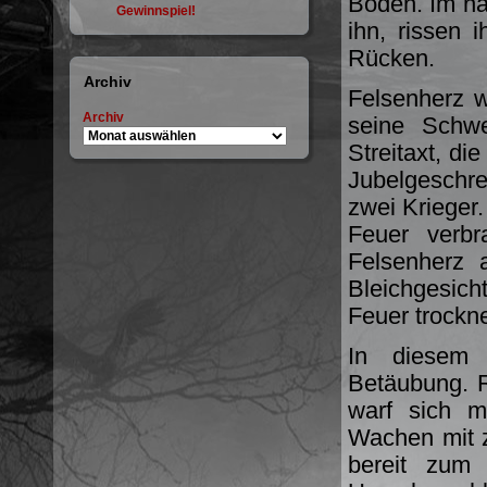
Boden. Im nä
Gewinnspiel!
ihn, rissen 
Rücken.
Archiv
Felsenherz w
Archiv
seine Schwe
Streitaxt, die
Jubelgeschre
zwei Krieger
Feuer verbr
Felsenherz
Bleichgesic
Feuer trockne
In diesem 
Betäubung. R
warf sich m
Wachen mit z
bereit zum