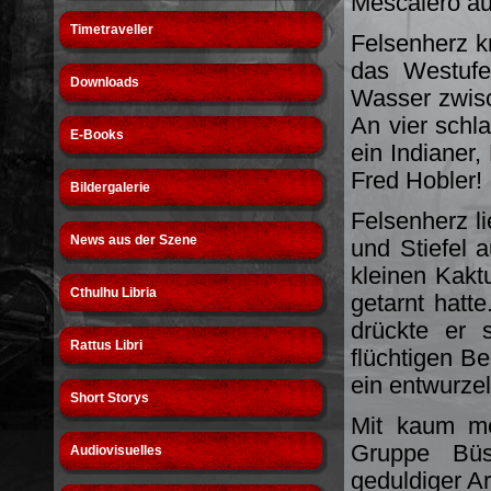
Mescalero auf
Timetraveller
Felsenherz kr
das Westufe
Downloads
Wasser zwisc
An vier sch
E-Books
ein Indianer,
Fred Hobler!
Bildergalerie
Felsenherz l
News aus der Szene
und Stiefel a
kleinen Kakt
Cthulhu Libria
getarnt hatt
drückte er 
Rattus Libri
flüchtigen Be
ein entwurze
Short Storys
Mit kaum m
Gruppe Bü
Audiovisuelles
geduldiger Ar