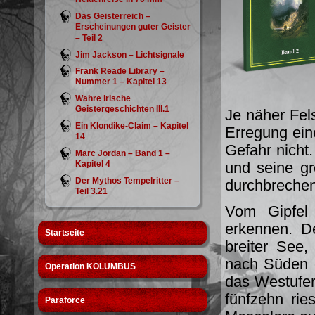
Das Geisterreich –
Erscheinungen guter Geister
– Teil 2
Jim Jackson – Lichtsignale
Frank Reade Library –
Nummer 1 – Kapitel 13
Wahre irische
Geistergeschichten III.1
Je näher Fel
Ein Klondike-Claim – Kapitel
Erregung eine
14
Gefahr nicht
Marc Jordan – Band 1 –
Kapitel 4
und seine g
Der Mythos Tempelritter –
durchbrechen
Teil 3.21
Vom Gipfel 
erkennen. D
Startseite
breiter See
nach Süden e
Operation KOLUMBUS
das Westufer 
fünfzehn rie
Paraforce