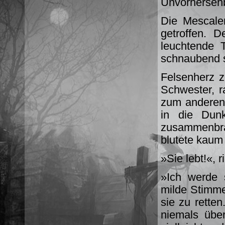
Unvorherseh
Die Mescaler
getroffen. D
leuchtende T
schnaubend st
Felsenherz z
Schwester, 
zum anderen 
in die Dunk
zusammenbra
blutete kaum 
»Sie lebt!«, r
»Ich werde s
milde Stimme
sie zu retten
niemals über