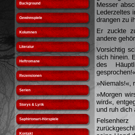
Messer absch
Background
Lederzeltes 
Gewinnspiele
drangen zu i
Er zuckte 
Kolumnen
andere gehör
Literatur
Vorsichtig s
sich hinein. 
Heftromane
des Häupt
gesprochen!
Rezensionen
»Niemals!«, r
Serien
»Morgen wirs
wird«, entge
Storys & Lyrik
und ruh dich
Saphirtonart-Hörspiele
Felsenherz
zurückgesch
Kontakt