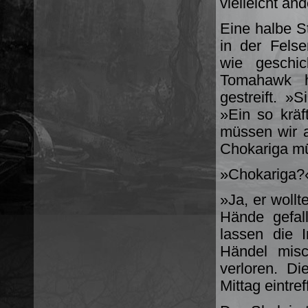
vielleicht a
Eine halbe S
in der Fels
wie geschi
Tomahawk h
gestreift. »
»Ein so kräft
müssen wir a
Chokariga mü
»Chokariga?«
»Ja, er wollt
Hände gefal
lassen die 
Händel misc
verloren. D
Mittag eintre