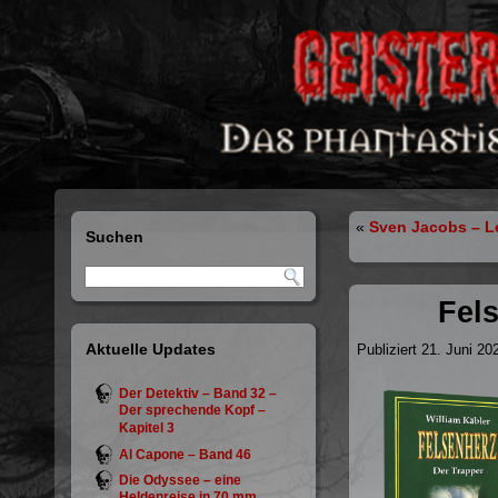
«
Sven Jacobs – L
Suchen
Fels
Aktuelle Updates
Publiziert
21. Juni 20
Der Detektiv – Band 32 –
Der sprechende Kopf –
Kapitel 3
Al Capone – Band 46
Die Odyssee – eine
Heldenreise in 70 mm