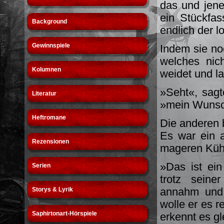
das und jene
ein Stückfas
Background
endlich der 
Gewinnspiele
Indem sie no
welches nic
Kolumnen
weidet und l
»Seht«, sagt
Literatur
»mein Wunsch 
Heftromane
Die anderen 
Es war ein a
Rezensionen
mageren Küh
»Das ist ein
Serien
trotz sein
annahm und 
Storys & Lyrik
wolle er es r
Saphirtonart-Hörspiele
erkennt es g