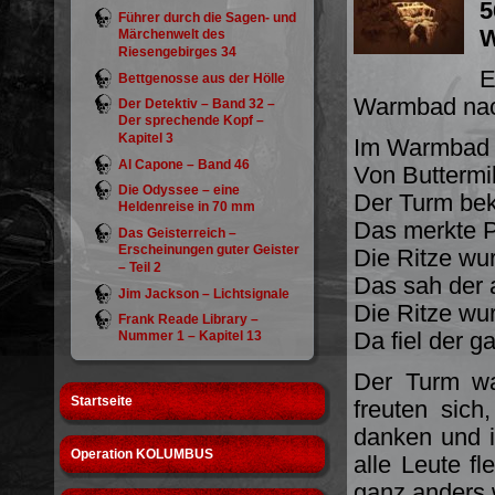
5
Führer durch die Sagen- und
W
Märchenwelt des
Riesengebirges 34
E
Bettgenosse aus der Hölle
Warmbad nach
Der Detektiv – Band 32 –
Der sprechende Kopf –
Kapitel 3
Im Warmbad h
Al Capone – Band 46
Von Buttermi
Die Odyssee – eine
Der Turm bek
Heldenreise in 70 mm
Das merkte Pa
Das Geisterreich –
Erscheinungen guter Geister
Die Ritze wu
– Teil 2
Das sah der a
Jim Jackson – Lichtsignale
Die Ritze wu
Frank Reade Library –
Da fiel der g
Nummer 1 – Kapitel 13
Der Turm wa
Startseite
freuten sic
danken und i
Operation KOLUMBUS
alle Leute fl
ganz anders 