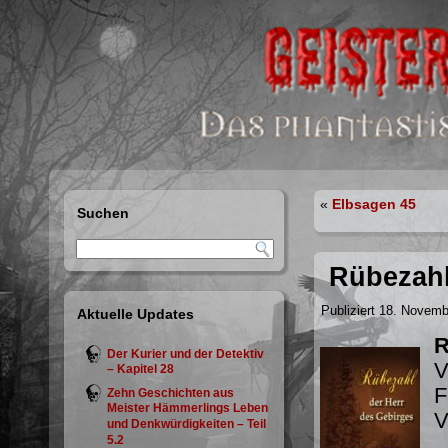
«
Elbsagen 45
Suchen
Rübezahl
Publiziert
18. Novemb
Aktuelle Updates
R
Der Kurier und der Detektiv
V
– Kapitel 28
F
Zehn Geschichten aus
Meister Hämmerlings Leben
V
und Denkwürdigkeiten – Teil
5.2