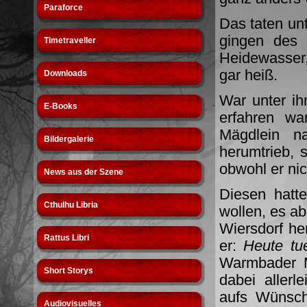
Paraforce
Das taten un
gingen des 
Timetraveller
Heidewasser,
gar heiß.
Downloads
War unter ih
E-Books
erfahren wa
Mägdlein na
Bildergalerie
herumtrieb, 
obwohl er nic
News aus der Szene
Diesen hatt
Cthulhu Libria
wollen, es a
Wiersdorf h
Rattus Libri
er:
Heute tu
Warmbader M
Short Storys
dabei aller
aufs Wünsch
Audiovisuelles