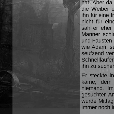
hat. Aber da
die Weiber e
ihn für eine
nicht für ei
sah er eher 
Männer schi
und Fäusten a
wie Adam, sei
seufzend ver
Schnellläufe
ihn zu suche
Er steckte i
käme, dem 
niemand. Im
gesuchter Ar
wurde Mitta
immer noch i