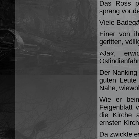
Das Ross pf
sprang vor de
Viele Badegä
Einer von i
geritten, völl
»Ja«, erw
Ostindienfahr
Der Nanking
guten Leute 
Nähe, wiewoh
Wie er beim
Feigenblatt 
die Kirche 
ernsten Kirc
Da zwickte e