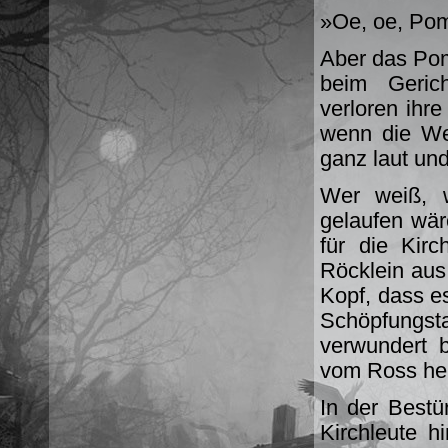
»Oe, oe, Pomm
Aber das Pom
beim Gerich
verloren ihr
wenn die Wei
ganz laut un
Wer weiß, 
gelaufen wär
für die Kirc
Röcklein aus
Kopf, dass e
Schöpfungs
verwundert 
vom Ross he
In der Bestü
Kirchleute h