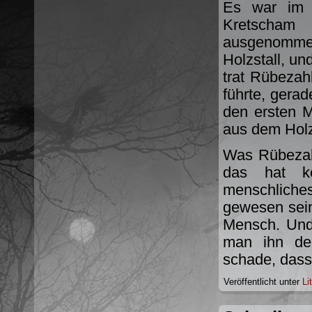
Es war im 
Kretscham 
ausgenommen
Holzstall, u
trat Rübezah
führte, gera
den ersten 
aus dem Holz
Was Rübezahl
das hat k
menschliche
gewesen sein
Mensch. Und
man ihn de
schade, dass
Veröffentlicht unter
Li