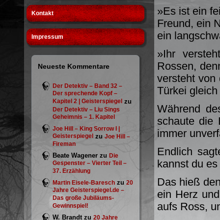
»Es ist ein f
Kontakt
Freund, ein N
ein langschw
Impressum
»Ihr versteh
Rossen, denn 
Neueste Kommentare
versteht von
Der Detektiv – Band 32 –
Türkei gleich
Der sprechende Kopf –
Kapitel 2 | Geisterspiegel
zu
Während des
Der Detektiv – Liu Sings
Geheimnis – 1. Kapitel
schaute die
Joe Hill – King Sorrow I |
immer unverfä
Geisterspiegel
zu
Joe Hill –
Fireman
Endlich sagt
Beate Wagener
zu
Die
kannst du es 
Gespenster – Vierter Teil –
37. Erzählung
Das hieß den 
zu
Martin Eisele-Baresch
20
Jahre Geisterspiegel.de –
ein Herz und
Das große Jubiläums-
aufs Ross, u
Gewinnspiel!
W. Brandt
zu
20 Jahre