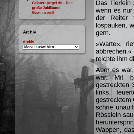
Das Tierlein
Geisterspiegel.de – Das
große Jubiläums-
wenn es nur 
Gewinnspiel!
der Reiter
lospauken, w
gern.
Archiv
Archiv
»Warte«, ri
abbrechen.« 
reichte ihm d
Aber es war,
war. Mit b
gestreckten 
links, feue
gestrecktem 
schrie unauf
Rösslein saus
herunterspri
Wappen, das 