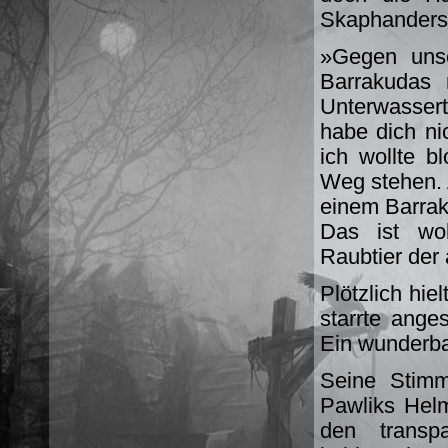
Skaphanders
»Gegen unse
Barrakudas 
Unterwassert
habe dich nic
ich wollte b
Weg stehen. 
einem Barra
Das ist woh
Raubtier der 
Plötzlich hie
starrte ange
Ein wunderba
Seine Stimm
Pawliks Helm
den transp