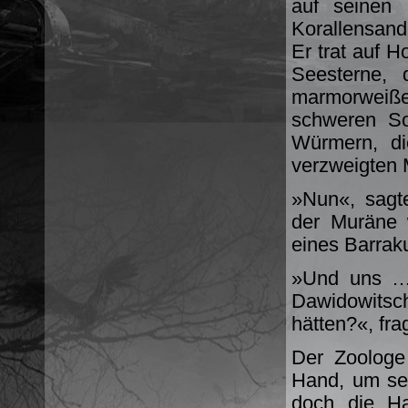
auf seinen 
Korallensand
Er trat auf H
Seesterne,
marmorweiß
schweren So
Würmern, di
verzweigten 
»Nun«, sagte
der Muräne
eines Barrak
»Und uns … 
Dawidowitsch
hätten?«, frag
Der Zoologe
Hand, um sei
doch die Ha