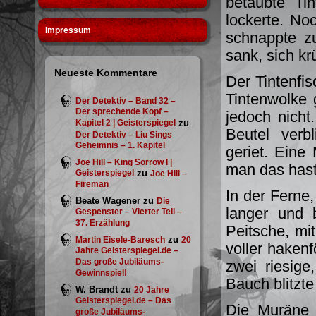
betäubte Ti
lockerte. No
Impressum
schnappte z
sank, sich k
Neueste Kommentare
Der Tintenfis
Tintenwolke 
Der Detektiv – Band 32 –
Der sprechende Kopf –
jedoch nicht
Kapitel 2 | Geisterspiegel
zu
Beutel verb
Der Detektiv – Liu Sings
Geheimnis – 1. Kapitel
geriet. Eine 
Joe Hill – King Sorrow I |
man das hast
Geisterspiegel
zu
Joe Hill –
Fireman
In der Ferne,
Beate Wagener
zu
Die
langer und 
Gespenster – Vierter Teil –
37. Erzählung
Peitsche, mi
zu
Martin Eisele-Baresch
20
voller hakenf
Jahre Geisterspiegel.de –
Das große Jubiläums-
zwei riesige
Gewinnspiel!
Bauch blitzte
W. Brandt
zu
20 Jahre
Geisterspiegel.de – Das
Die Muräne 
große Jubiläums-