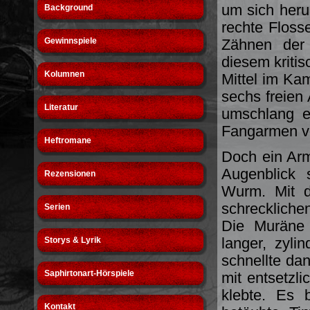
um sich herum
Background
rechte Floss
Gewinnspiele
Zähnen der 
diesem kriti
Kolumnen
Mittel im Ka
sechs freien 
Literatur
umschlang e
Fangarmen ve
Heftromane
Doch ein Arm
Augenblick 
Rezensionen
Wurm. Mit d
schreckliche
Serien
Die Muräne 
langer, zyli
Storys & Lyrik
schnellte da
Saphirtonart-Hörspiele
mit entsetzli
klebte. Es 
Kontakt