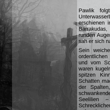
Pawlik fol
Unterwasser
erschienen 
Barrakudas,
runden Augen,
sah er sich n
Sein weiche
ordentlichen
und vom Sch
waren kugel
spitzen Kin
Schatten mac
der Spalten
schwankende
Seelilien 
Schrecklich