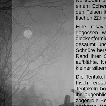
Nu stoben di
einem Schwa
den Felsen l
flachen Zähn
Eine rosavi
gegossen wir
glockenförm
gesäumt, und
Schnüre hera
Rand ihrer 
aufblähte. N
kleiner silbe
Die Tentakel
Fisch erst
Tentakeln bo
ihn augenbli
zogen die Be