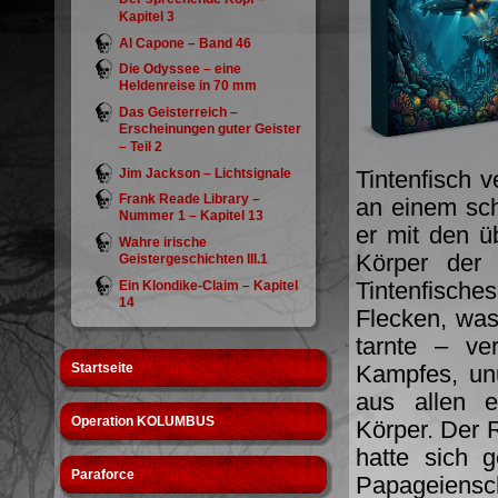
Kapitel 3
Al Capone – Band 46
Die Odyssee – eine
Heldenreise in 70 mm
Das Geisterreich –
Erscheinungen guter Geister
– Teil 2
Jim Jackson – Lichtsignale
Tintenfisch 
Frank Reade Library –
an einem sch
Nummer 1 – Kapitel 13
er mit den ü
Wahre irische
Körper der
Geistergeschichten III.1
Tintenfische
Ein Klondike-Claim – Kapitel
14
Flecken, was
tarnte – ve
Startseite
Kampfes, un
aus allen e
Operation KOLUMBUS
Körper. Der 
hatte sich 
Paraforce
Papageiensch