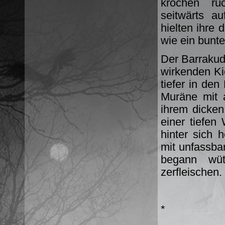
krochen rü
seitwärts a
hielten ihre
wie ein bunt
Der Barrakuda
wirkenden Ki
tiefer in den
Muräne mit a
ihrem dicken
einer tiefen
hinter sich 
mit unfassbar
begann wü
zerfleischen.
*