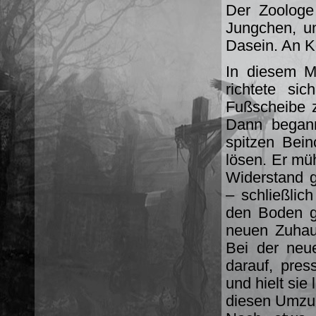
Der Zoologe 
Jungchen, un
Dasein. An K
In diesem M
richtete si
Fußscheibe z
Dann begann
spitzen Bei
lösen. Er müh
Widerstand g
– schließlic
den Boden g
neuen Zuhaus
Bei der neu
darauf, pres
und hielt sie
diesen Umzu