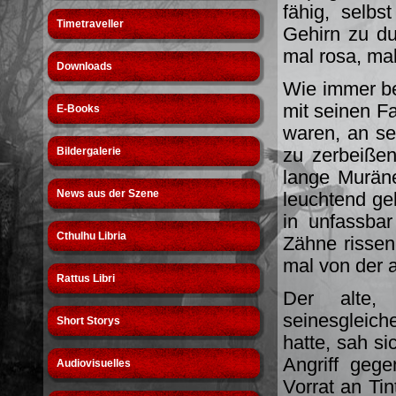
fähig, selb
Timetraveller
Gehirn zu du
mal rosa, mal
Downloads
Wie immer be
mit seinen F
E-Books
waren, an se
zu zerbeißen
Bildergalerie
lange Muräne
News aus der Szene
leuchtend gel
in unfassba
Cthulhu Libria
Zähne rissen
mal von der 
Rattus Libri
Der alte, 
seinesgleich
Short Storys
hatte, sah s
Angriff gege
Audiovisuelles
Vorrat an Tin