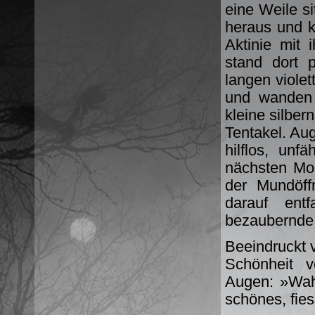
eine Weile s
heraus und k
Aktinie mit 
stand dort p
langen violet
und wanden 
kleine silber
Tentakel. Au
hilflos, un
nächsten Mo
der Mundöff
darauf ent
bezaubernde 
Beeindruckt v
Schönheit v
Augen: »Wahn
schönes, fie