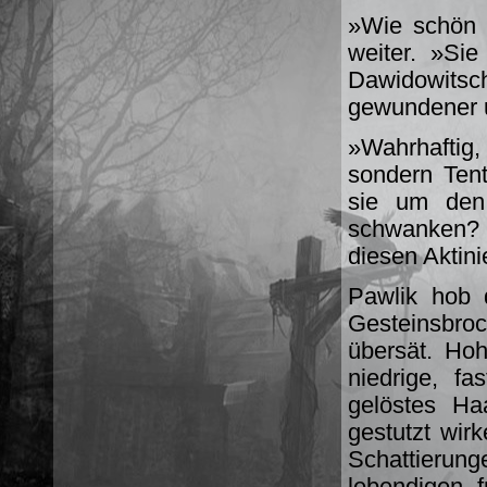
»Wie schön s
weiter. »Sie
Dawidowitsc
gewundener un
»Wahrhaftig
sondern Tent
sie um den
schwanken? 
diesen Aktini
Pawlik hob 
Gesteinsbro
übersät. Hoh
niedrige, fa
gelöstes Ha
gestutzt wirk
Schattieru
lebendigen, 