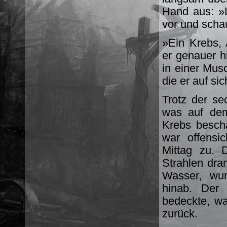
Hand aus: »L
vor und scha
»Ein Krebs,
er genauer h
in einer Mus
die er auf sic
Trotz der se
was auf dem
Krebs beschä
war offensi
Mittag zu. 
Strahlen dran
Wasser, wur
hinab. Der
bedeckte, wa
zurück.