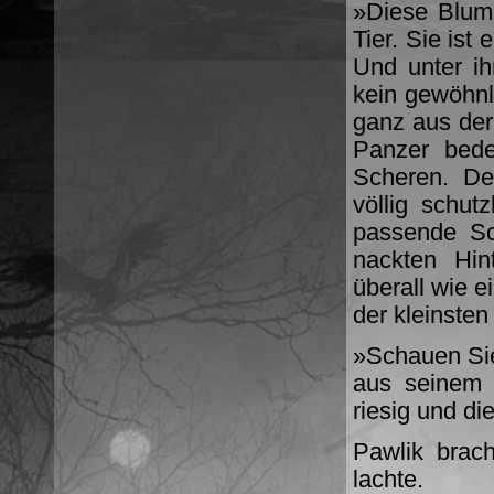
»Diese Blume
Tier. Sie ist
Und unter ih
kein gewöhnli
ganz aus der
Panzer bede
Scheren. Der
völlig schut
passende Sc
nackten Hin
überall wie e
der kleinsten
»Schauen Sie,
aus seinem 
riesig und di
Pawlik brac
lachte.