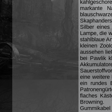
kahlgeschor
markante N
blauschwar
Skaphanders
Silber eines
Lampe, die wi
stahlblaue A
kleinen Zool
aussehen lie
bei Pawlik k
Akkumula
Sauerstoffvor
eine weitere 
ein rundes 
Patronengürt
flaches Käst
Browning. 
Gummikabel 