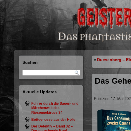
«
Duesenberg – Ele
Suchen
Das Gehei
Aktuelle Updates
Publiziert
17. Mai 202
Führer durch die Sagen- und
Märchenwelt des
Riesengebirges 34
Bettgenosse aus der Hölle
Der Detektiv – Band 32 –
Der sprechende Kopf –