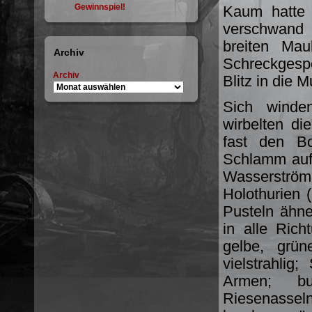
Gewinnspiel!
Kaum hatte 
verschwand i
breiten Ma
Archiv
Schreckgespe
Archiv
Blitz in die 
Sich winde
wirbelten di
fast den B
Schlamm auf.
Wasserström
Holothurien 
Pusteln ähne
in alle Ric
gelbe, grün
vielstrahlig
Armen; bu
Riesenasseln