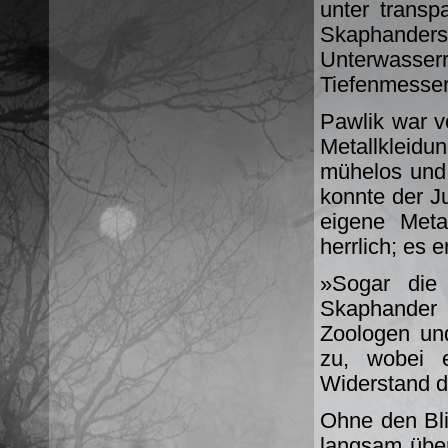
unter transp
Skaphander
Unterwasse
Tiefenmesser
Pawlik war vo
Metallkleidu
mühelos und 
konnte der Ju
eigene Meta
herrlich; es 
»Sogar die
Skaphander
Zoologen und 
zu, wobei 
Widerstand d
Ohne den Bli
langsam über