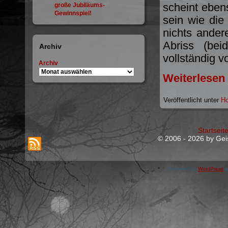
scheint eben
große Jubiläums-
Gewinnspiel!
sein wie die
nichts ande
Abriss (bei
Archiv
vollständig 
Archiv
Weiterlesen
Veröffentlicht unter
Ho
Startseit
© 2006 - 2026 by Geis
Powered by
WordPress
a