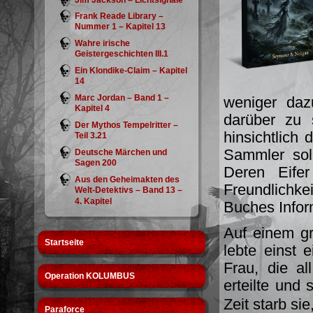
Jim Jackson – Lichtsignale
Frank Reade Library –
Nummer 1 – Kapitel 13
Wahre irische
Geistergeschichten III.1
Ein Klondike-Claim – Kapitel
14
Marc Jordan – Band 1 –
weniger daz
Kapitel 4
darüber zu 
Der Mythos Tempelritter –
hinsichtlich 
Teil 3.21
Sammler sol
Deutsche Märchen und
Sagen 200
Deren Eife
Aus den Geheimakten des
Freundlichkei
Welt-Detektivs – Band 13 –
4. Kapitel
Buches Inform
Auf einem gr
Startseite
lebte einst 
Frau, die al
Operation KOLUMBUS
erteilte und
Zeit starb si
Paraforce