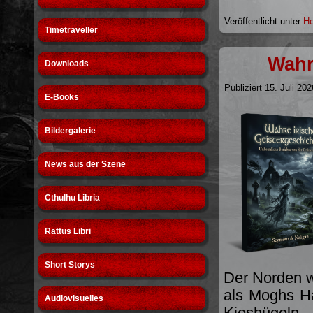
Veröffentlicht unter
Ho
Timetraveller
Wahr
Downloads
Publiziert
15. Juli 202
E-Books
Bildergalerie
News aus der Szene
Cthulhu Libria
Rattus Libri
Short Storys
Der Norden w
als Moghs Hä
Audiovisuelles
Kieshügeln,