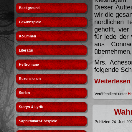
Dieser Aufte
Background
wir die ges
nördlichen T
Gewinnspiele
gehofft, vie
für jede der
Kolumnen
aus Conna
übernehmen, n
Literatur
Mrs. Acheso
Heftromane
folgende Sch
Rezensionen
Weiterlesen
Serien
Veröffentlicht unter
Ho
Storys & Lyrik
Wahr
Saphirtonart-Hörspiele
Publiziert
24. Juni 20