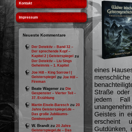
Kontakt
Impressum
Neueste Kommentare
Der Detektiv – Band 32 –
Der sprechende Kopf –
Kapitel 2 | Geisterspiegel
zu
Der Detektiv – Liu Sings
Geheimnis – 1. Kapitel
eines Hauses
Joe Hill – King Sorrow I |
menschlic
Geisterspiegel
zu
Joe Hill –
Fireman
benachteilig
Beate Wagener
zu
Die
Straße oder 
Gespenster – Vierter Teil –
37. Erzählung
jedem Fa
zu
Martin Eisele-Baresch
20
unangenehme
Jahre Geisterspiegel.de –
Geistes in 
Das große Jubiläums-
Gewinnspiel!
erscheint
W. Brandt
zu
20 Jahre
Gutdünken, u
Geisterspiegel.de – Das