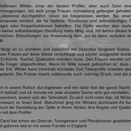
Jefferson Winter, einer der besten Profiler, aber auch Sohn e
hinzugezogen, bei dem junge Frauen monatelang gefangen gehalten 
Lobotomie durchgeführt, bevor sie freigelassen werden. Bei ei
irnareale zerstört, die für Gefühle, Emotionen und selbstständiges 
gen oder Körperfunktionen betreffen. Die Opfer werden also seele
u keiner selbstständigen Handlung mehr fähig sind. Ich kenne dieses V
atrischen Einrichtungen zur Anwendung kam, bis es dann verboten w
lt.
 fängt an zu ermitteln und bekommt mit Detective Sergeant Sophie Te
ier Frauen auf diese Weise verschleppt und wieder ausgesetzt wurd
 Entführte, Rachel, Qualvolles erleiden muss. Den Frauen werden sc
le Finger abgeschnitten. Wenn ihr Wille soweit gebrochen ist, dass
r frei. Winter kann innerhalb kürzester Zeit Täterprofile erstellen a
edacht. Die Presse macht mittlerweile auch mächtig Druck, und als 
h in einem Rutsch durchgelesen und mir dafür fast die ganze Nacht
ch lebhaft und ich konnte mir jede einzelne Szene sehr gut vorstellen
nzentriert, ändert sich der Schreibstil. Es wird nicht mehr klar, ob Wi
eressant zu lesen fand. Manchmal ging mir Winters dominante Art kur
. Auch die Darstellung der Opfer in ihrem Verlies, ihre Ängste und Qua
mit dem Profiler.
arol hat schon als Gitarrist, Toningenieur und Pferdetrainer gearbeitet
d geboren lebt er mit seiner Familie in England.