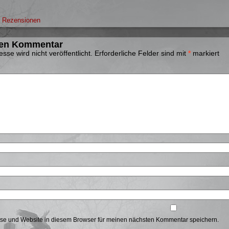
r
Rezensionen
nen Kommentar
sse wird nicht veröffentlicht.
Erforderliche Felder sind mit
*
markiert
se und Website in diesem Browser für meinen nächsten Kommentar speichern.