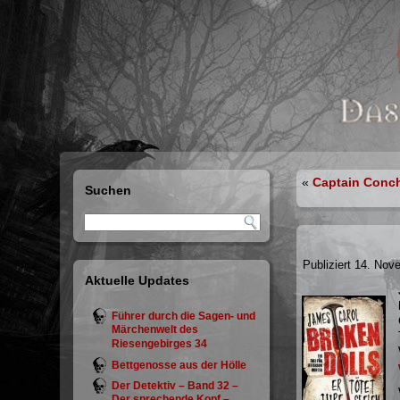
«
Captain Conc
Suchen
Publiziert
14. Nov
Aktuelle Updates
Führer durch die Sagen- und
Märchenwelt des
Riesengebirges 34
Bettgenosse aus der Hölle
Der Detektiv – Band 32 –
Der sprechende Kopf –