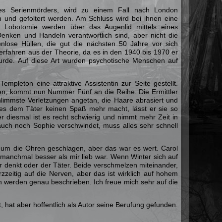
ines Serienmörders, wird zu einem Fall nach London
und gefoltert werden. Am Schluss wird bei ihnen eine
ner Lobotomie werden
über das Augenlid mittels eines
Denken und Handeln verantwortlich sind, aber nicht die
nlose Hüllen, die gut die nächsten 50 Jahre vor sich
erfahren aus der Theorie, da es in den 1940 bis 1970 er
urde. Auf diese Art wurden psychotische Menschen auf
mpleton eine attraktive Assistentin zur Seite gestellt.
en, kommt nun Nummer Fünf an die Reihe. Die Ermittler
hlimmste Verletzungen angetan, die Haare abrasiert und
 es dem Täter keinen Spaß mehr macht, lässt er sie so
ber diesmal ist es recht schwierig und nimmt mehr Zeit in
auch noch Sophie verschwindet, muss alles sehr schnell
 um die Ohren geschlagen, aber das war es wert. Carol
, manchmal besser als mir lieb war. Wenn Winter sich auf
nter denkt oder der Täter. Beide verschmelzen miteinander,
zzeitig auf die Nerven, aber das ist wirklich auf hohem
len werden genau beschrieben. Ich freue mich sehr auf die
, hat aber hoffentlich als Autor seine Berufung gefunden.