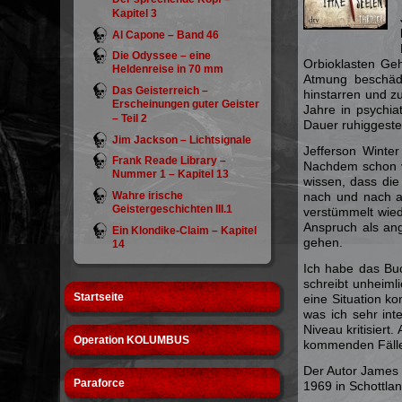
Kapitel 3
Al Capone – Band 46
Die Odyssee – eine
Orbioklasten Geh
Heldenreise in 70 mm
Atmung beschädi
Das Geisterreich –
hinstarren und z
Erscheinungen guter Geister
Jahre in psychi
– Teil 2
Dauer ruhiggestel
Jim Jackson – Lichtsignale
Jefferson Winter
Frank Reade Library –
Nachdem schon v
Nummer 1 – Kapitel 13
wissen, dass die
Wahre irische
nach und nach al
Geistergeschichten III.1
verstümmelt wiede
Anspruch als ang
Ein Klondike-Claim – Kapitel
gehen.
14
Ich habe das Buc
schreibt unheimli
Startseite
eine Situation ko
was ich sehr int
Niveau kritisiert
Operation KOLUMBUS
kommenden Fälle 
Der Autor James C
Paraforce
1969 in Schottlan