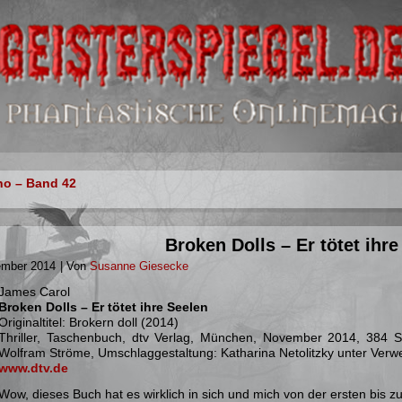
ho – Band 42
Broken Dolls – Er tötet ihre
ember 2014
|
Von
Susanne Giesecke
James Carol
Broken Dolls – Er tötet ihre Seelen
Originaltitel: Brokern doll (2014)
Thriller, Taschenbuch, dtv Verlag, München, November 2014, 384 
Wolfram Ströme, Umschlaggestaltung: Katharina Netolitzky unter Ver
www.dtv.de
Wow, dieses Buch hat es wirklich in sich und mich von der ersten bis zu