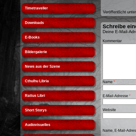
Timetraveller
Veröffentlicht unte
Downloads
Schreibe ei
Deine E-Mail-Adre
E-Books
Kommentar
Bildergalerie
News aus der Szene
Cthulhu Libria
Name
*
Rattus Libri
E-Mail-Adresse
*
Website
Short Storys
Audiovisuelles
Name, E-Mail-Adres