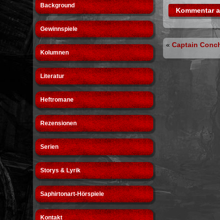
Background
Gewinnspiele
«
Captain Conc
Kolumnen
Literatur
Heftromane
Rezensionen
Serien
Storys & Lyrik
Saphirtonart-Hörspiele
Kontakt