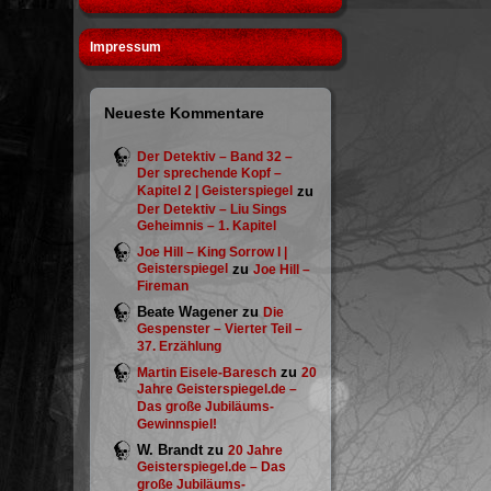
Impressum
Neueste Kommentare
Der Detektiv – Band 32 –
Der sprechende Kopf –
Kapitel 2 | Geisterspiegel
zu
Der Detektiv – Liu Sings
Geheimnis – 1. Kapitel
Joe Hill – King Sorrow I |
Geisterspiegel
zu
Joe Hill –
Fireman
Beate Wagener
zu
Die
Gespenster – Vierter Teil –
37. Erzählung
zu
Martin Eisele-Baresch
20
Jahre Geisterspiegel.de –
Das große Jubiläums-
Gewinnspiel!
W. Brandt
zu
20 Jahre
Geisterspiegel.de – Das
große Jubiläums-