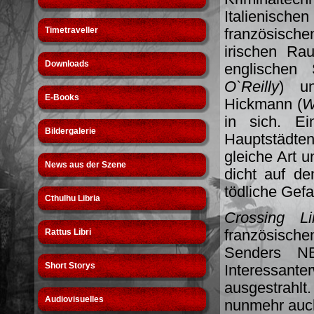
Italienischen 
Timetraveller
französische
irischen Ra
Downloads
englischen
O`Reilly
) u
E-Books
Hickmann (
W
in sich. Ei
Bildergalerie
Hauptstädte
gleiche Art u
News aus der Szene
dicht auf de
tödliche Gefa
Cthulhu Libria
Crossing Li
französisch
Rattus Libri
Senders N
Short Storys
Interessante
ausgestrahl
Audiovisuelles
nunmehr auch