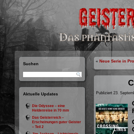
«
Neue Serie in Pr
Suchen
C
Publiziert
23. Septem
Aktuelle Updates
Die Odyssee – eine
Heldenreise in 70 mm
Das Geisterreich –
Erscheinungen guter Geister
– Teil 2