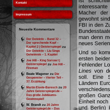
ist schlich
Kontakt
interessant
Macher der 
Impressum
gewohnt sind,
FBI in den Zu
Neueste Kommentare
Bundesstaat
man denn mö
Der Detektiv – Band 32 –
neues Serien
Der sprechende Kopf –
Kapitel 2 | Geisterspiegel
zu
Der Detektiv – Liu Sings
Und so komm
Geheimnis – 1. Kapitel
ersten beiden
Joe Hill – King Sorrow I |
Fehlender Lok
Geisterspiegel
zu
Joe Hill –
Fireman
Lines
von de
Beate Wagener
zu
Die
soll. Eine 
Gespenster – Vierter Teil –
37. Erzählung
Ländern Euro
zu
Martin Eisele-Baresch
20
verschieden
Jahre Geisterspiegel.de –
großen Ganze
Das große Jubiläums-
Gewinnspiel!
Einheit noch
W. Brandt
zu
20 Jahre
und Berlin)
Geisterspiegel.de – Das