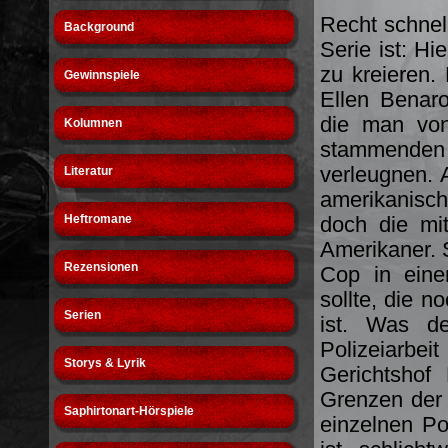
Recht schnell
Background
Serie ist: H
zu kreieren.
Gewinnspiele
Ellen Benaro
die man von
Kolumnen
stammenden
verleugnen. 
Literatur
amerikanisch
Heftromane
doch die mit
Amerikaner. 
Rezensionen
Cop in eine
sollte, die n
Serien
ist. Was de
Polizeiarbei
Storys & Lyrik
Gerichtshof 
Grenzen der
Saphirtonart-Hörspiele
einzelnen Po