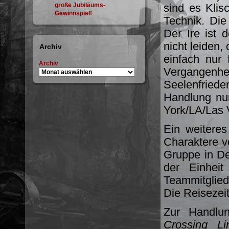
große Jubiläums-
sind es Klis
Gewinnspiel!
Technik. Die 
Der Ire ist 
nicht leiden
Archiv
einfach nur 
Archiv
Vergangenhei
Seelenfried
Handlung nun
York/LA/Las 
Ein weiteres
Charaktere v
Gruppe in De
der Einheit
Teammitglied
Die Reisezeit
Zur Handlu
Crossing Li