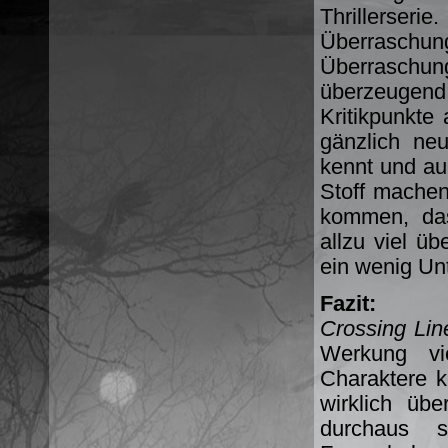
Thrillerser
Überraschun
Überraschun
überzeugend
Kritikpunkte
gänzlich ne
kennt und au
Stoff mache
kommen, dass
allzu viel ü
ein wenig Un
Fazit:
Crossing Lin
Werkung vi
Charaktere k
wirklich üb
durchaus 