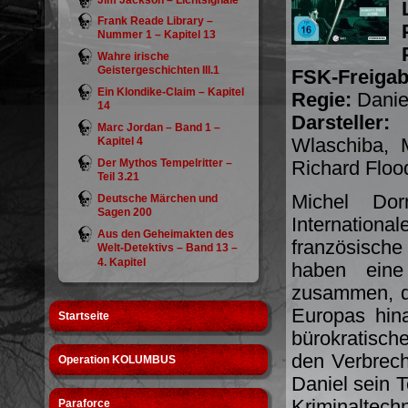
Jim Jackson – Lichtsignale
Frank Reade Library –
Nummer 1 – Kapitel 13
Wahre irische
Geistergeschichten III.1
FSK-Freigab
Ein Klondike-Claim – Kapitel
Regie:
Daniel
14
Darsteller
Marc Jordan – Band 1 –
Wlaschiba, M
Kapitel 4
Der Mythos Tempelritter –
Richard Floo
Teil 3.21
Michel Do
Deutsche Märchen und
Sagen 200
Internatio
Aus den Geheimakten des
französisch
Welt-Detektivs – Band 13 –
4. Kapitel
haben eine
zusammen, da
Europas hin
Startseite
bürokratisch
den Verbrech
Operation KOLUMBUS
Daniel sein
Kriminaltech
Paraforce