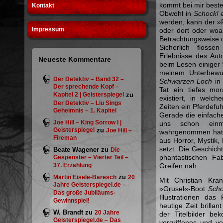
kommt bei mir beste
Kontakt
Obwohl in
Schock!
e
werden, kann der »F
Impressum
oder dort oder woa
Betrachtungsweise d
Sicherlich flosse
Erlebnisse des Aut
Neueste Kommentare
beim Lesen einiger S
meinem Unterbewu
Der Detektiv – Band 32 –
Schwarzen Loch
in
Der sprechende Kopf –
Tat ein tiefes mor
Kapitel 2 | Geisterspiegel
zu
existiert, in welc
Der Detektiv – Liu Sings
Zeiten ein Pferdefu
Geheimnis – 1. Kapitel
Gerade die einfach
Joe Hill – King Sorrow I |
uns schon einm
Geisterspiegel
zu
Joe Hill –
wahrgenommen hat, 
Fireman
aus Horror, Mystik,
setzt. Die Geschic
Beate Wagener
zu
Die
phantastischen Fa
Gespenster – Vierter Teil –
37. Erzählung
Greifen nah.
zu
Martin Eisele-Baresch
20
Mit Christian Kra
Jahre Geisterspiegel.de –
»Grusel«-Boot
Scho
Das große Jubiläums-
Illustrationen das
Gewinnspiel!
heutige Zeit brilla
W. Brandt
zu
20 Jahre
der Titelbilder b
Geisterspiegel.de – Das
vergriffenes und v