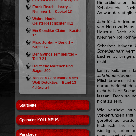
Jim Jackson – Lichtsignale
Hinterbliebenen d
Frank Reade Library –
Schatzsuche. Doch 
Nummer 1 – Kapitel 13
Antwort darauf gibt 
Wahre irische
Jahr für Jahr freuen
Geistergeschichten III.1
von Haus zu Haus u
Ein Klondike-Claim – Kapitel
Haustür. Doch al
14
Kreutner-Hof kommen
Marc Jordan – Band 1 –
Scherben bringen G
Kapitel 4
Scherbennarr
verma
Der Mythos Tempelritter –
Lachen zu bringen, 
Teil 3.21
nicht.
Deutsche Märchen und
Es ist kalt, sehr 
Sagen 200
Jahrhundertwinter
.
Aus den Geheimakten des
Pflichtbewusst ist 
Welt-Detektivs – Band 13 –
darauf bedacht, das
4. Kapitel
nicht bei der Such
lassen. Doch so no
nicht zu sein.
Startseite
Wie verrückt mu
Vorkehrungen triff
Operation KOLUMBUS
gerettet zu werden
technisch bis ins
wichtiges, Leben 
Paraforce
einer mysteriösen