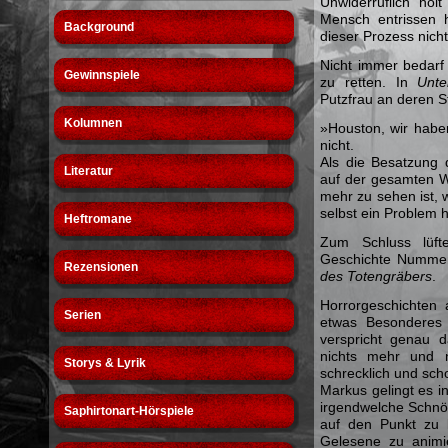
Unwiderruflich hol
Mensch entrissen 
Background
dieser Prozess nicht
Nicht immer bedarf
Gewinnspiele
zu retten. In
Unte
Putzfrau an deren St
Kolumnen
»Houston, wir habe
nicht.
Als die Besatzung 
Literatur
auf der gesamten W
mehr zu sehen ist, 
selbst ein Problem 
Heftromane
Zum Schluss lüfte
Geschichte Nummer 
Rezensionen
des Totengräbers
.
Horrorgeschichten
Serien
etwas Besonderes
verspricht genau 
nichts mehr und ni
Storys & Lyrik
schrecklich und sch
Markus gelingt es i
irgendwelche Schnö
Saphirtonart-Hörspiele
auf den Punkt zu
Gelesene zu animie