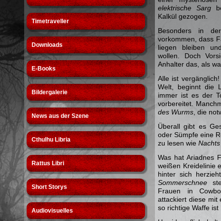
elektrische Sarg
be
Kalkül gezogen.
Timetraveller
Besonders in der
vorkommen, dass F
Downloads
liegen bleiben u
wollen. Doch Vors
Anhalter das, als w
E-Books
Alle ist vergänglic
Welt, beginnt die 
Bildergalerie
immer ist es der T
vorbereitet. Manchm
des Wurms
, die no
News aus der Szene
Überall gibt es G
oder Sümpfe eine Ro
Cthulhu Libria
zu lesen wie
Nachts
Was hat Ariadnes F
Rattus Libri
weißen Kreidelinie e
hinter sich herzie
Sommerschnee
ste
Short Storys
Frauen in Cowboy
attackiert diese mi
so richtige Waffe is
Audiovisuelles