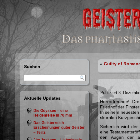
«
Guilty of Roman
Suchen
Publiziert
3. Dezembe
Aktuelle Updates
Horrorfreunde! Dr
Friedhof der Finster
Die Odyssee – eine
In seinem neueste
Heldenreise in 70 mm
skurrilen
Kurzgeschi
Das Geisterreich –
Sicherlich wird de
Erscheinungen guter Geister
eine Testamenteröff
– Teil 2
den Augen der a