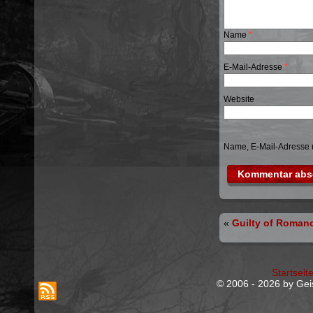
Name
*
E-Mail-Adresse
*
Website
Name, E-Mail-Adresse 
«
Guilty of Roman
Startseit
© 2006 - 2026 by Geis