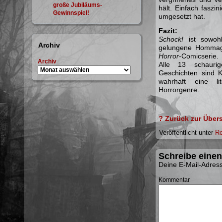
große Jubiläums-
hält. Einfach faszi
Gewinnspiel!
umgesetzt hat.
Fazit:
Schock!
ist sowohl
Archiv
gelungene Hommage
Horror
-Comicserie.
Archiv
Alle 13 schaurig
Geschichten sind K
wahrhaft eine li
Horrorgenre.
? Zurück zur Übers
Veröffentlicht unter
Re
Schreibe eine
Deine E-Mail-Adresse
Kommentar