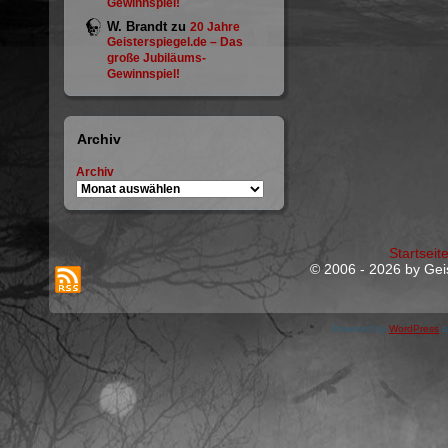
Gewinnspiel!
W. Brandt
zu
20 Jahre
Geisterspiegel.de – Das
große Jubiläums-
Gewinnspiel!
Archiv
Archiv
Startseit
© 2006 - 2026 by Geis
Powered by
WordPress
a