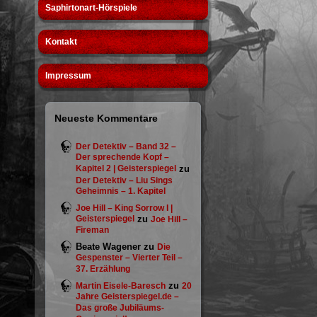
Saphirtonart-Hörspiele
Kontakt
Impressum
Neueste Kommentare
Der Detektiv – Band 32 –
Der sprechende Kopf –
Kapitel 2 | Geisterspiegel
zu
Der Detektiv – Liu Sings
Geheimnis – 1. Kapitel
Joe Hill – King Sorrow I |
Geisterspiegel
zu
Joe Hill –
Fireman
Beate Wagener
zu
Die
Gespenster – Vierter Teil –
37. Erzählung
zu
Martin Eisele-Baresch
20
Jahre Geisterspiegel.de –
Das große Jubiläums-