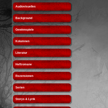
Audiovisuelles
Background
Gewinnspiele
Kolumnen
Literatur
Heftromane
Rezensionen
Serien
Storys & Lyrik