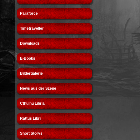
Paraforce
Timetraveller
Downloads
E-Books
Bildergalerie
News aus der Szene
Cthulhu Libria
Rattus Libri
Short Storys