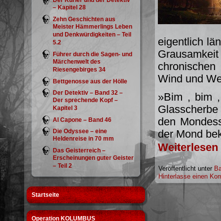
Der Kurier und der Detektiv
– Kapitel 28
Zehn Geschichten aus
Meister Hämmerlings Leben
und Denkwürdigkeiten – Teil
eigentlich lä
5.2
Grausamkei
Führer durch die Sagen- und
Märchenwelt des
chronischen
Riesengebirges 34
Wind und Wett
Bettgenosse aus der Hölle
Der Detektiv – Band 32 –
»Bim , bim ,
Der sprechende Kopf –
Glasscherbe i
Kapitel 3
den Mondesst
Al Capone – Band 46
Die Odyssee – eine
der Mond bekä
Heldenreise in 70 mm
Weiterlesen
Das Geisterreich –
Erscheinungen guter Geister
– Teil 2
Veröffentlicht unter
Ba
Hinterlasse einen Ko
Startseite
Operation KOLUMBUS