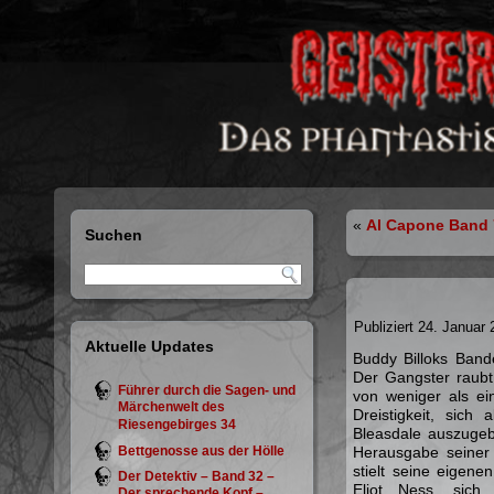
«
Al Capone Band 
Suchen
Publiziert
24. Januar 
Aktuelle Updates
Buddy Billoks Bande
Der Gangster raubt
Führer durch die Sagen- und
von weniger als ei
Märchenwelt des
Dreistigkeit, sich
Riesengebirges 34
Bleasdale auszugebe
Bettgenosse aus der Hölle
Herausgabe seiner 
stielt seine eigenen
Der Detektiv – Band 32 –
Eliot Ness, sich
Der sprechende Kopf –