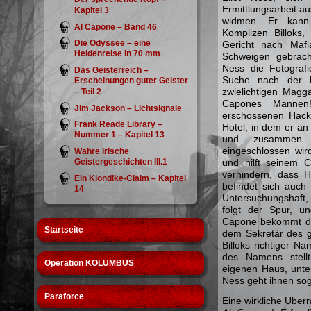
Ermittlungsarbeit au
Kapitel 3
widmen. Er kann
Al Capone – Band 46
Komplizen Billok
Die Odyssee – eine
Gericht nach Mafi
Heldenreise in 70 mm
Schweigen gebracht
Ness die Fotograf
Das Geisterreich –
Suche nach der h
Erscheinungen guter Geister
zwielichtigen Magga
– Teil 2
Capones Mannen
Jim Jackson – Lichtsignale
erschossenen Hack
Frank Reade Library –
Hotel, in dem er an
Nummer 1 – Kapitel 13
und zusammen m
eingeschlossen wir
Wahre irische
Geistergeschichten III.1
und hilft seinem 
verhindern, dass H
Ein Klondike-Claim – Kapitel
befindet sich auch
14
Untersuchungshaft,
folgt der Spur, u
Capone bekommt de
Startseite
dem Sekretär des g
Billoks richtiger N
des Namens stell
Operation KOLUMBUS
eigenen Haus, unter
Ness geht ihnen sog
Paraforce
Eine wirkliche Über