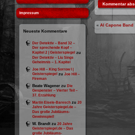
Impressum
«
Al Capone Band 
Neueste Kommentare
Der Detektiv – Band 32 –
Der sprechende Kopf –
Kapitel 2 | Geisterspiegel
zu
Der Detektiv – Liu Sings
Geheimnis – 1. Kapitel
Joe Hill – King Sorrow I |
Geisterspiegel
zu
Joe Hill –
Fireman
Beate Wagener
zu
Die
Gespenster – Vierter Teil –
37. Erzählung
zu
Martin Eisele-Baresch
20
Jahre Geisterspiegel.de –
Das große Jubiläums-
Gewinnspiel!
W. Brandt
zu
20 Jahre
Geisterspiegel.de – Das
große Jubiläums-