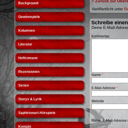
? Zurück zur Übers
Background
Veröffentlicht unter
Re
Gewinnspiele
Schreibe eine
Deine E-Mail-Adresse
Kolumnen
Kommentar
Literatur
Heftromane
Rezensionen
Name
*
Serien
E-Mail-Adresse
*
Storys & Lyrik
Website
Saphirtonart-Hörspiele
Name, E-Mail-Adresse 
Kontakt