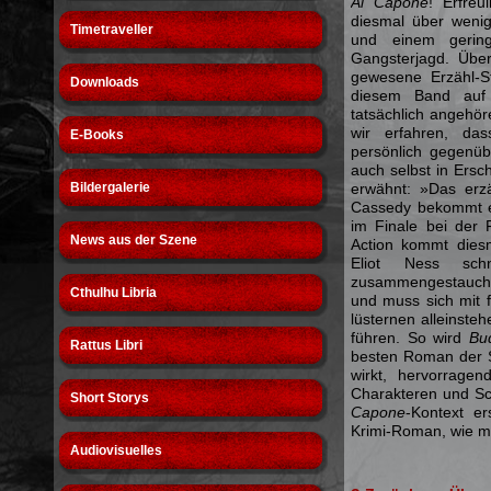
Al Capone
! Erfreu
diesmal über weni
Timetraveller
und einem gering
Gangsterjagd. Übe
gewesene Erzähl-Str
Downloads
diesem Band auf
tatsächlich angehör
wir erfahren, da
E-Books
persönlich gegenübe
auch selbst in Ers
Bildergalerie
erwähnt: »Das erz
Cassedy bekommt ein
im Finale bei der
News aus der Szene
Action kommt diesm
Eliot Ness sch
zusammengestaucht,
Cthulhu Libria
und muss sich mit 
lüsternen alleinste
führen. So wird
Bud
Rattus Libri
besten Roman der S
wirkt, hervorrage
Charakteren und Sc
Short Storys
Capone
-Kontext er
Krimi-Roman, wie ma
Audiovisuelles