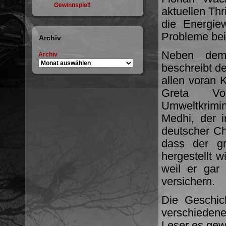
Gewinnspiel!
aktuellen Thr
die Energie
Probleme bei
Archiv
Neben dem 
Archiv
beschreibt de
allen voran 
Greta Vog
Umweltkrimi
Medhi, der 
deutscher Ch
dass der gr
hergestellt w
weil er gar 
versichern.
Die Geschic
verschiedene
Leser es gewo