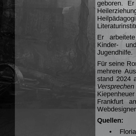
geboren. E
Heilerziehu
Heilpäda
Literaturinsti
Er arbeitet
Kinder- un
Jugendhilfe.
Für seine Ro
mehrere Au
stand 2024 a
Versprech
Kiepenheuer
Frankfurt a
Webdesigner
Quellen:
• Flor