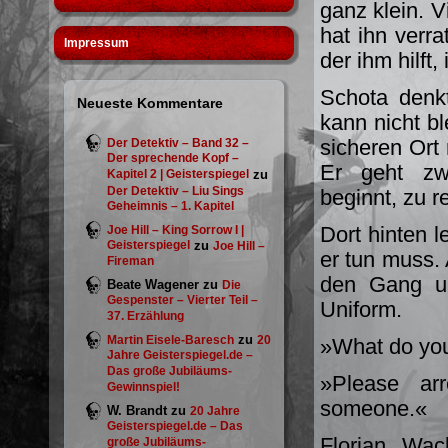
ganz klein. V
hat ihn verra
Impressum
der ihm hilft,
Schota denk
Neueste Kommentare
kann nicht bl
sicheren Ort
Der Detektiv – Band 32 –
Der sprechende Kopf –
Er geht zw
Kapitel 2 | Geisterspiegel
zu
Der Detektiv – Liu Sings
beginnt, zu r
Geheimnis – 1. Kapitel
Dort hinten l
Joe Hill – King Sorrow I |
Geisterspiegel
zu
Joe Hill –
er tun muss. A
Fireman
den Gang un
Beate Wagener
zu
Die
Gespenster – Vierter Teil –
Uniform.
37. Erzählung
zu
Martin Eisele-Baresch
20
»What do you
Jahre Geisterspiegel.de –
Das große Jubiläums-
»Please arr
Gewinnspiel!
someone.«
W. Brandt
zu
20 Jahre
Geisterspiegel.de – Das
Florian Wac
große Jubiläums-