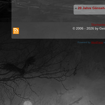
«
20 Jahre Gänseh
Startseit
© 2006 - 2026 by Geis
Powered by
WordPress
a