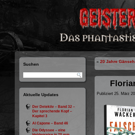
«
20 Jahre Gänseh
Suchen
Floria
Publiziert
25. März 2
Aktuelle Updates
Der Detektiv – Band 32 –
Der sprechende Kopf –
Kapitel 3
Al Capone – Band 46
Die Odyssee – eine
Heldenreise in 70 mm