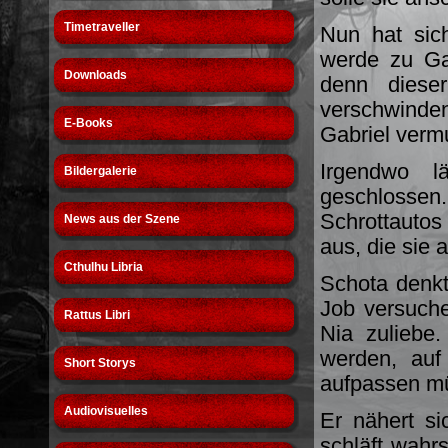
Timetraveller
Nun hat sich
werde zu Ga
Downloads
denn diese
verschwinden
E-Books
Gabriel vermu
Irgendwo l
Bildergalerie
geschlosse
Schrottautos
News aus der Szene
aus, die sie 
Cthulhu Libria
Schota denkt
Job versuche
Rattus Libri
Nia zuliebe
werden, auf
Short Storys
aufpassen mü
Audiovisuelles
Er nähert sic
schläft wahr