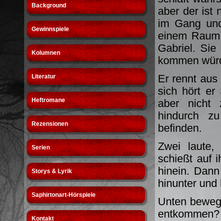
Background
aber der ist 
im Gang und
Gewinnspiele
einem Raum a
Gabriel. Sie
Kolumnen
kommen wür
Er rennt aus 
Literatur
sich hört er
Heftromane
aber nicht 
hindurch z
Rezensionen
befinden.
Zwei laute,
Serien
schießt auf 
hinein. Dann
Storys & Lyrik
hinunter und 
Saphirtonart-Hörspiele
Unten bewegt
entkommen? 
Kontakt