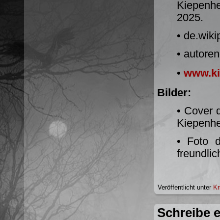
Kiepenhe
2025.
• de.wiki
• autore
•
www.ki
Bilder:
• Cover 
Kiepenhe
• Foto d
freundli
Veröffentlicht unter
Kr
Schreibe 