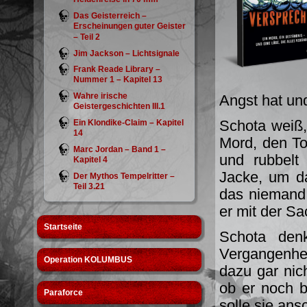
Das Geisterreich –
Erscheinungen guter Geister
– Teil 2
Jim Jackson – Lichtsignale
Frank Reade Library –
Nummer 1 – Kapitel 13
Wahre irische
Angst hat un
Geistergeschichten III.1
Schota weiß,
Ein Klondike-Claim – Kapitel
14
Mord, den Tot
Marc Jordan – Band 1 –
und rubbelt
Kapitel 4
Jacke, um da
Der Mythos Tempelritter –
Teil 3.21
das niemand
er mit der Sa
Startseite
Schota den
Vergangenhei
Operation KOLUMBUS
dazu gar nic
ob er noch b
Paraforce
solle sie ans