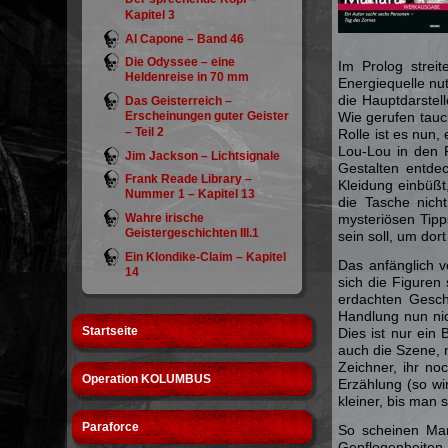
Kapitel 3
Al Capone – Band 46
Die Odyssee – eine
Im Prolog strei
Heldenreise in 70 mm
Energiequelle nu
die Hauptdarstell
Das Geisterreich –
Erscheinungen guter Geister
Wie gerufen tauch
– Teil 2
Rolle ist es nun,
Lou-Lou in den 
Jim Jackson – Lichtsignale
Gestalten entdec
Frank Reade Library –
Kleidung einbüßt
Nummer 1 – Kapitel 13
die Tasche nich
Wahre irische
mysteriösen Tipp
Geistergeschichten III.1
sein soll, um dor
Ein Klondike-Claim – Kapitel
Das anfänglich v
14
sich die Figure
erdachten Gesch
Handlung nun nic
Startseite
Dies ist nur ein
auch die Szene, m
Zeichner, ihr no
Operation KOLUMBUS
Erzählung (so wi
kleiner, bis man 
Paraforce
So scheinen Mana
Gepflogenheiten 