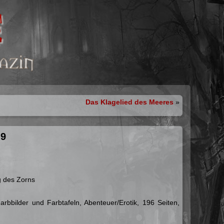
Das Klagelied des Meeres
»
 9
g des Zorns
Farbbilder und Farbtafeln, Abenteuer/Erotik, 196 Seiten,