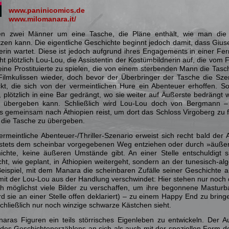
www.paninicomics.de
www.milomanara.it/
ten zwei Männer um eine Tasche, die Pläne enthält, wie man die K
tzen kann. Die eigentliche Geschichte beginnt jedoch damit, dass Giu
erin wartet. Diese ist jedoch aufgrund ihres Engagements in einer Fer
t plötzlich Lou-Lou, die Assistentin der Kostümbildnerin auf, die vom F
 eine Prostituierte zu spielen, die von einem sterbenden Mann die Tas
Filmkulissen wieder, doch bevor der Überbringer der Tasche die Sz
kt, die sich von der vermeintlichen Hure ein Abenteuer erhoffen. So
, plötzlich in eine Bar gedrängt, wo sie weiter auf Äußerste bedrängt
t übergeben kann. Schließlich wird Lou-Lou doch von Bergmann –
s gemeinsam nach Äthiopien reist, um dort das Schloss Virgoberg zu
t die Tasche zu übergeben.
ermeintliche Abenteuer-/Thriller-Szenario erweist sich recht bald der
n stets dem scheinbar vorgegebenen Weg entziehen oder durch »äuße
ichte, keine äußeren Umstände gibt. An einer Stelle entschuldigt 
ht, wie geplant, in Äthiopien weitergeht, sondern an der tunesisch-al
 Beispiel, mit dem Manara die scheinbaren Zufälle seiner Geschichte a
it der Lou-Lou aus der Handlung verschwindet: Hier stehen nur noch dr
ch möglichst viele Bilder zu verschaffen, um ihre begonnene Masturba
rd sie an einer Stelle offen deklariert) – zu einem Happy End zu bri
schließlich nur noch winzige schwarze Kästchen sieht.
ras Figuren ein teils störrisches Eigenleben zu entwickeln. Der Au
des Geschichtenerzählens an sich als auch mit der speziellen Form de