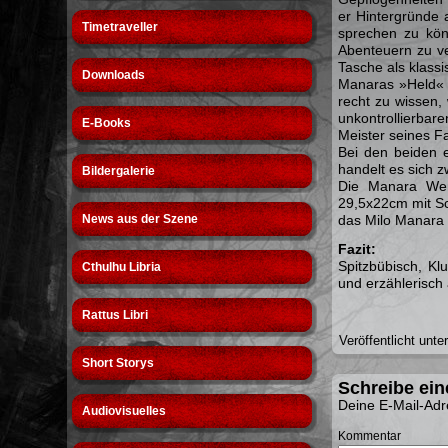
er Hintergründe 
Timetraveller
sprechen zu kön
Abenteuern zu ve
Tasche als klassi
Downloads
Manaras »Held« 
recht zu wissen, 
unkontrollierbar
E-Books
Meister seines Fa
Bei den beiden 
handelt es sich 
Bildergalerie
Die Manara Werk
29,5x22cm mit Sc
News aus der Szene
das Milo Manara 
Fazit:
Spitzbübisch, Kl
Cthulhu Libria
und erzählerisch
Rattus Libri
Veröffentlicht unte
Short Storys
Schreibe ei
Deine E-Mail-Adre
Audiovisuelles
Kommentar