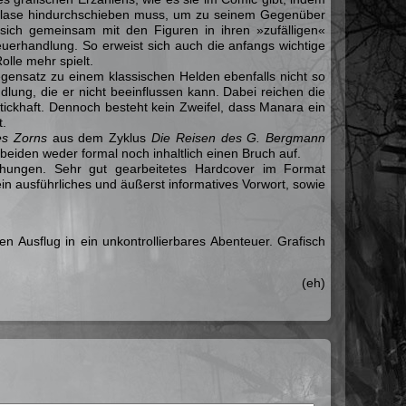
chblase hindurchschieben muss, um zu seinem Gegenüber
 sich gemeinsam mit den Figuren in ihren »zufälligen«
euerhandlung. So erweist sich auch die anfangs wichtige
olle mehr spielt.
nsatz zu einem klassischen Helden ebenfalls nicht so
ndlung, die er nicht beeinflussen kann. Dabei reichen die
stickhaft. Dennoch besteht kein Zweifel, dass Manara ein
t.
es Zorns
aus dem Zyklus
Die Reisen des G. Bergmann
eiden weder formal noch inhaltlich einen Bruch auf.
chungen. Sehr gut gearbeitetes Hardcover im Format
n ausführliches und äußerst informatives Vorwort, sowie
n Ausflug in ein unkontrollierbares Abenteuer. Grafisch
(eh)