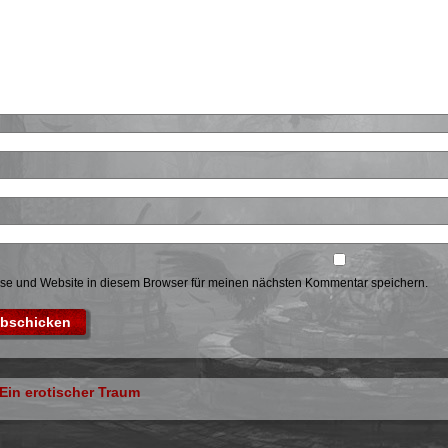
se und Website in diesem Browser für meinen nächsten Kommentar speichern.
 Ein erotischer Traum