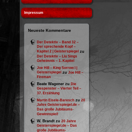
Impressum
Neueste Kommentare
Der Detektiv – Band 32 –
Der sprechende Kopf –
Kapitel 2 | Geisterspiegel
zu
Der Detektiv – Liu Sings
Geheimnis – 1. Kapitel
Joe Hill – King Sorrow I |
Geisterspiegel
zu
Joe Hill –
Fireman
Beate Wagener
zu
Die
Gespenster – Vierter Teil –
37. Erzählung
zu
Martin Eisele-Baresch
20
Jahre Geisterspiegel.de –
Das große Jubiläums-
Gewinnspiel!
W. Brandt
zu
20 Jahre
Geisterspiegel.de – Das
große Jubiläums-