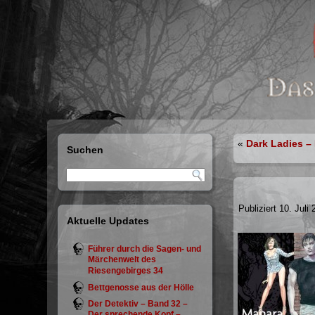
«
Dark Ladies –
Suchen
Publiziert
10. Juli
Aktuelle Updates
Führer durch die Sagen- und
Märchenwelt des
Riesengebirges 34
Bettgenosse aus der Hölle
Der Detektiv – Band 32 –
Der sprechende Kopf –