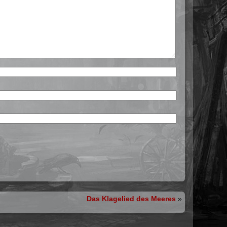
Das Klagelied des Meeres
»