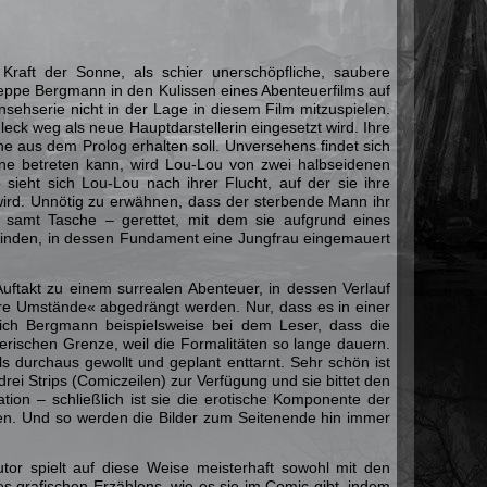
raft der Sonne, als schier unerschöpfliche, saubere
seppe Bergmann in den Kulissen eines Abenteuerfilms auf
nsehserie nicht in der Lage in diesem Film mitzuspielen.
leck weg als neue Hauptdarstellerin eingesetzt wird. Ihre
che aus dem Prolog erhalten soll. Unversehens findet sich
ene betreten kann, wird Lou-Lou von zwei halbseidenen
 sieht sich Lou-Lou nach ihrer Flucht, auf der sie ihre
 wird. Unnötig zu erwähnen, dass der sterbende Mann ihr
 samt Tasche – gerettet, mit dem sie aufgrund eines
 finden, in dessen Fundament eine Jungfrau eingemauert
 Auftakt zu einem surrealen Abenteuer, in dessen Verlauf
re Umstände« abgedrängt werden. Nur, dass es in einer
sich Bergmann beispielsweise bei dem Leser, dass die
gerischen Grenze, weil die Formalitäten so lange dauern.
ls durchaus gewollt und geplant enttarnt. Sehr schön ist
ei Strips (Comiczeilen) zur Verfügung und sie bittet den
tion – schließlich ist sie die erotische Komponente der
ngen. Und so werden die Bilder zum Seitenende hin immer
tor spielt auf diese Weise meisterhaft sowohl mit den
s grafischen Erzählens, wie es sie im Comic gibt, indem