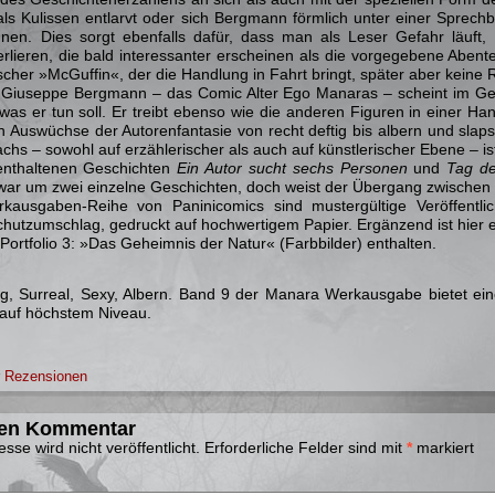
als Kulissen entlarvt oder sich Bergmann förmlich unter einer Spre
nen. Dies sorgt ebenfalls dafür, dass man als Leser Gefahr läuft,
rlieren, die bald interessanter erscheinen als die vorgegebene Abent
scher »McGuffin«, der die Handlung in Fahrt bringt, später aber keine R
Giuseppe Bergmann – das Comic Alter Ego Manaras – scheint im Gege
was er tun soll. Er treibt ebenso wie die anderen Figuren in einer Ha
en Auswüchse der Autorenfantasie von recht deftig bis albern und slap
chs – sowohl auf erzählerischer als auch auf künstlerischer Ebene – is
enthaltenen Geschichten
Ein Autor sucht sechs Personen
und
Tag d
zwar um zwei einzelne Geschichten, doch weist der Übergang zwischen b
ausgaben-Reihe von Paninicomics sind mustergültige Veröffentli
hutzumschlag, gedruckt auf hochwertigem Papier. Ergänzend ist hier ei
Portfolio 3: »Das Geheimnis der Natur« (Farbbilder) enthalten.
ug, Surreal, Sexy, Albern. Band 9 der Manara Werkausgabe bietet eine
 auf höchstem Niveau.
r
Rezensionen
nen Kommentar
sse wird nicht veröffentlicht.
Erforderliche Felder sind mit
*
markiert