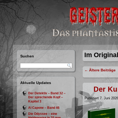
Im Origina
Suchen
←
Ältere Beiträge
Aktuelle Updates
Der Kur
Der Detektiv – Band 32 –
Der sprechende Kopf –
Publiziert
7. Juni 202
Kapitel 3
Al Capone – Band 46
Die Odyssee – eine
Heldenreise in 70 mm