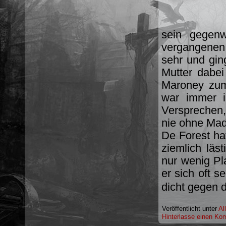
sein gegenw
vergangenen 
sehr und gin
Mutter dabe
Maroney zum
war immer i
Versprechen
nie ohne Mad
De Forest hat
ziemlich läs
nur wenig Pl
er sich oft s
dicht gegen 
Veröffentlicht unter
Al
Hinterlasse einen Ko