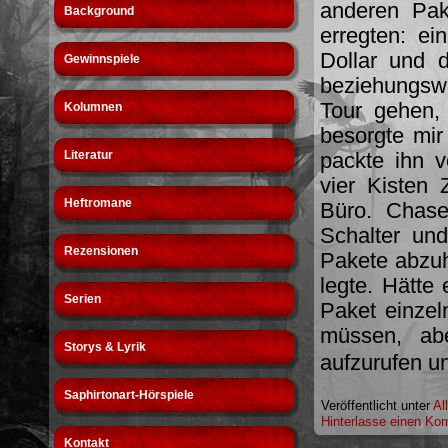
anderen Pak
Background
erregten: ei
Dollar und d
Gewinnspiele
beziehungsw
Tour gehen,
Kolumnen
besorgte mir
Literatur
packte ihn v
vier Kisten
Heftromane
Büro. Chase
Schalter un
Rezensionen
Pakete abzuh
legte. Hätte 
Serien
Paket einzel
müssen, abe
Storys & Lyrik
aufzurufen u
Saphirtonart-Hörspiele
Veröffentlicht unter
Al
Hinterlasse einen Ko
Kontakt