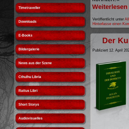
Weiterlesen
Timetraveller
Veröffentlicht unter
Al
Downloads
Hinterlasse einen Ko
E-Books
Der Kur
Bildergalerie
Publiziert
12. April 20
News aus der Szene
Cthulhu Libria
Rattus Libri
Short Storys
Audiovisuelles