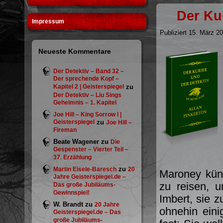
Der Kur
Impressum
Publiziert
15. März 2
Neueste Kommentare
Der Detektiv – Band 32 –
Der sprechende Kopf –
Kapitel 2 | Geisterspiegel
zu
Der Detektiv – Liu Sings
Geheimnis – 1. Kapitel
Joe Hill – King Sorrow I |
Geisterspiegel
zu
Joe Hill –
Fireman
Beate Wagener
zu
Die
Gespenster – Vierter Teil –
37. Erzählung
zu
Martin Eisele-Baresch
20
Maroney kün
Jahre Geisterspiegel.de –
zu reisen, 
Das große Jubiläums-
Gewinnspiel!
Imbert, sie zu
W. Brandt
zu
20 Jahre
ohnehin eini
Geisterspiegel.de – Das
große Jubiläums-