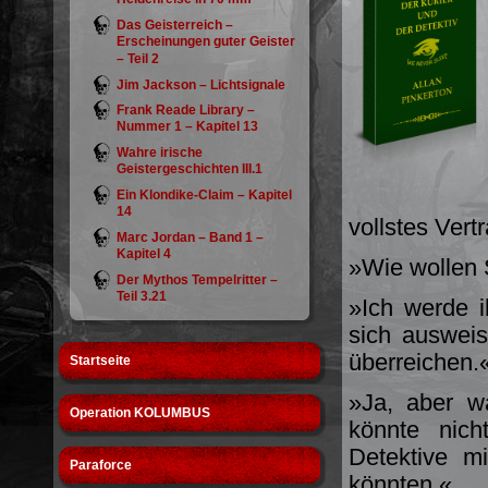
Das Geisterreich –
Erscheinungen guter Geister
– Teil 2
Jim Jackson – Lichtsignale
Frank Reade Library –
Nummer 1 – Kapitel 13
Wahre irische
Geistergeschichten III.1
Ein Klondike-Claim – Kapitel
14
vollstes Ver
Marc Jordan – Band 1 –
Kapitel 4
»Wie wollen S
Der Mythos Tempelritter –
Teil 3.21
»Ich werde 
sich ausweis
überreichen.
Startseite
»Ja, aber w
Operation KOLUMBUS
könnte nich
Detektive m
Paraforce
könnten.«