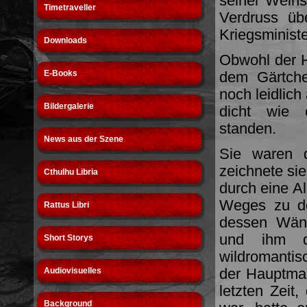
seiner Wein
Timetraveller
Verdruss üb
Kriegsministe
Downloads
Obwohl der 
E-Books
dem Gärtch
noch leidlic
Bildergalerie
dicht wie 
standen.
News aus der Szene
Sie waren 
zeichnete sie
Cthulhu Libria
durch eine Al
Weges zu de
Rattus Libri
dessen Wän
und ihm d
Short Storys
wildromanti
der Hauptman
Audiovisuelles
letzten Zeit
Background