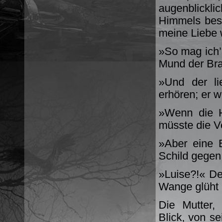
augenblickli
Himmels best
meine Liebe 
»So mag ich’s
Mund der Bra
»Und der li
erhören; er w
»Wenn die H
müsste die V
»Aber eine B
Schild gegen
»Luise?!« De
Wange glüht p
Die Mutter,
Blick, von 