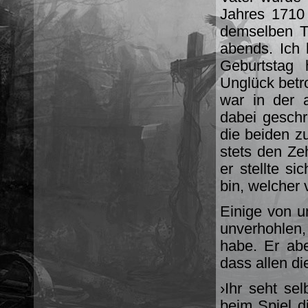
Jahres 1710
demselben T
abends. Ich 
Geburtstag
Unglück betro
war in der a
dabei geschr
die beiden z
stets den Z
er stellte s
bin, welcher 
Einige von u
unverhohlen
habe. Er abe
dass allen d
›Ihr seht sel
beim Spiel d