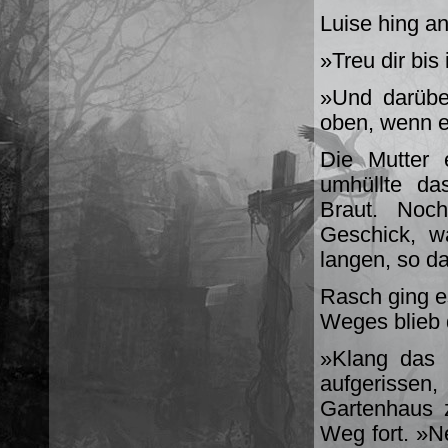
Luise hing a
»Treu dir bis
»Und darübe
oben, wenn 
Die Mutter 
umhüllte da
Braut. Noc
Geschick, w
langen, so 
Rasch ging e
Weges blieb 
»Klang das 
aufgerissen,
Gartenhaus z
Weg fort. »N