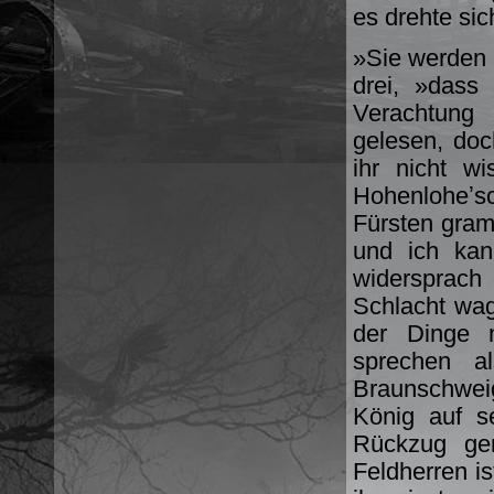
es drehte sic
»Sie werden 
drei, »dass
Verachtung 
gelesen, doc
ihr nicht w
Hohenloheʼs
Fürsten gra
und ich kan
widersprach 
Schlacht wag
der Dinge m
sprechen a
Braunschwei
König auf s
Rückzug ger
Feldherren is