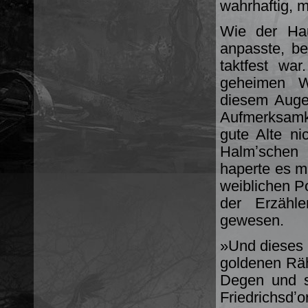
wahrhaftig, m
Wie der Ha
anpasste, be
taktfest wa
geheimen W
diesem Auge
Aufmerksamk
gute Alte ni
Halmʼschen 
haperte es m
weiblichen Po
der Erzähle
gewesen.
»Und dieses 
goldenen Rä
Degen und s
Friedrichsdʼo