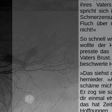
ihres Vater
spricht sic
Schmerzensz
Fluch über 
nicht!«
So schnell wi
wollte der 
presste das 
Vaters Brust
beschwerte H
»Das siehst d
hernieder. 
schäme mich
Er zog sie sa
dir einmal 
das hat Zei
Hoffnungen. 