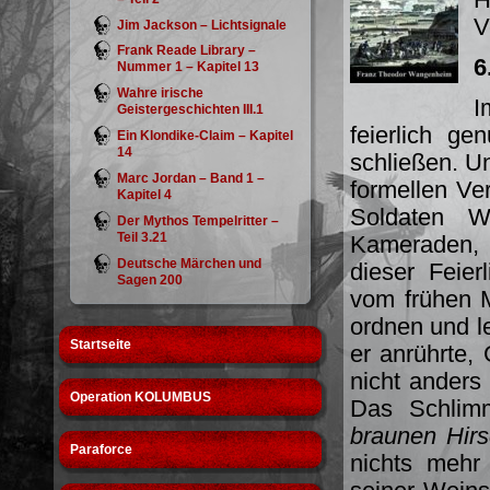
V
Jim Jackson – Lichtsignale
Frank Reade Library –
6
Nummer 1 – Kapitel 13
Wahre irische
I
Geistergeschichten III.1
feierlich g
Ein Klondike-Claim – Kapitel
14
schließen. U
Marc Jordan – Band 1 –
formellen Ve
Kapitel 4
Soldaten W
Der Mythos Tempelritter –
Teil 3.21
Kameraden, 
Deutsche Märchen und
dieser Feie
Sagen 200
vom frühen M
ordnen und l
Startseite
er anrührte, 
nicht anders
Operation KOLUMBUS
Das Schlimm
braunen Hir
Paraforce
nichts mehr