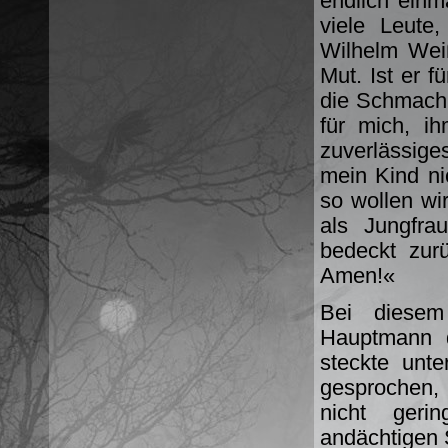
endlich einm
viele Leute
Wilhelm Weiß
Mut. Ist er f
die Schmach,
für mich, i
zuverlässige
mein Kind nic
so wollen wi
als Jungfra
bedeckt zur
Amen!«
Bei diesem
Hauptmann d
steckte unt
gesprochen, 
nicht ger
andächtigen 