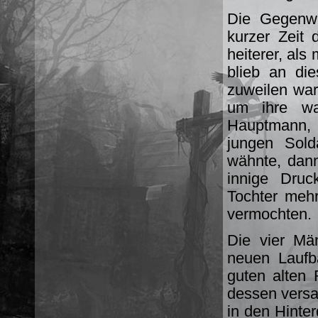
Die Gegenwa
kurzer Zeit
heiterer, al
blieb an di
zuweilen war
um ihre wa
Hauptmann, 
jungen Sold
wähnte, dann
innige Druc
Tochter mehr
vermochten.
Die vier Mä
neuen Laufb
guten alten
dessen versa
in den Hinte