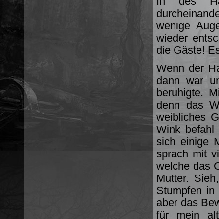
In des Ha
durcheinand
wenige Auge
wieder entsc
die Gäste! Es
Wenn der Ha
dann war un
beruhigte. M
denn das Wo
weibliches G
Wink befahl 
sich einige 
sprach mit v
welche das O
Mutter. Sieh
Stumpfen in
aber das Bew
für mein al