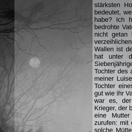
stärksten H
bedeutet, we
habe? Ich h
bedrohte Vat
nicht getan 
verzeihliche
Wallen ist d
hat unter 
Siebenjähri
Tochter des 
meiner Luise
Tochter eine
gut wie ihr V
war es, der
Krieger, der
eine Mutte
zurufen: mit
solche Mütte