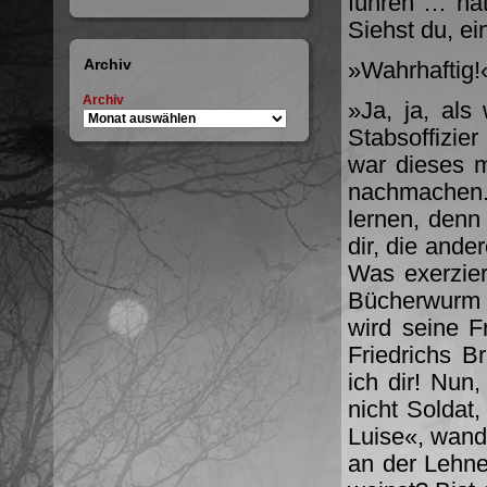
führen … hat 
Siehst du, ei
Archiv
»Wahrhaftig!
Archiv
»Ja, ja, als
Stabsoffizie
war dieses m
nachmachen.
lernen, denn 
dir, die and
Was exerzier
Bücherwurm 
wird seine F
Friedrichs B
ich dir! Nun
nicht Soldat
Luise«, wandt
an der Lehne