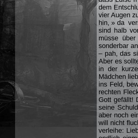
dem Entschlu
vier Augen zu
hin, » da ver
sind halb vo
müsse über 
sonderbar an
– pah, das s
Aber es soll
in der kurz
Mädchen liebe
ins Feld, be
rechten Fleck
Gott gefällt!
seine Schul
aber noch ei
will nicht fl
verleihe: Li