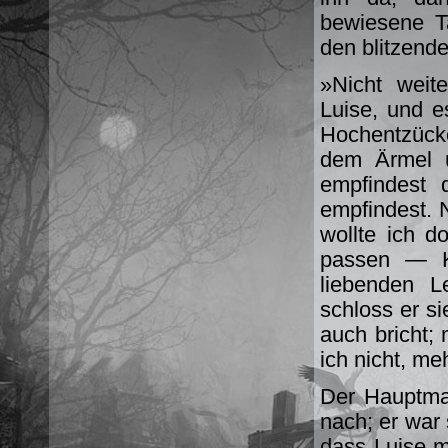
bewiesene Ta
den blitzend
»Nicht weite
Luise, und e
Hochentzücke
dem Ärmel ü
empfindest 
empfindest. 
wollte ich d
passen — K
liebenden 
schloss er s
auch bricht;
ich nicht, me
Der Hauptman
nach; er war
dass Luise m