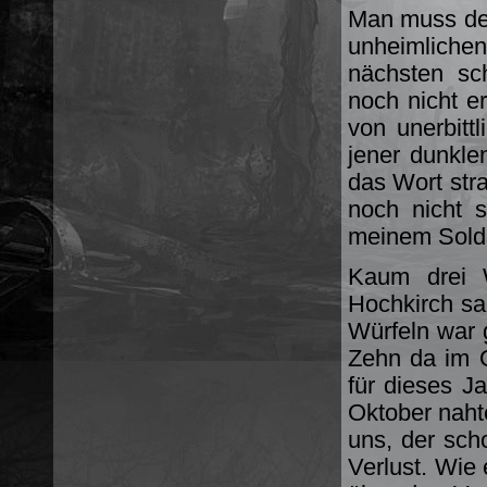
Man muss den
unheimliche
nächsten sc
noch nicht e
von unerbit
jener dunkle
das Wort stra
noch nicht s
meinem Solda
Kaum drei W
Hochkirch sa
Würfeln war 
Zehn da im Q
für dieses J
Oktober nahte
uns, der sch
Verlust. Wie 