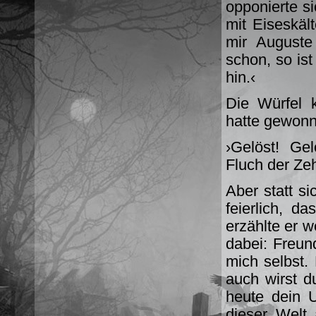
opponierte s
mit Eiseskäl
mir Auguste
schon, so ist
hin.‹
Die Würfel k
hatte gewonn
›Gelöst! Gel
Fluch der Zeh
Aber statt s
feierlich, d
erzählte er w
dabei: Freun
mich selbst. 
auch wirst d
heute dein U
dieser Welt 