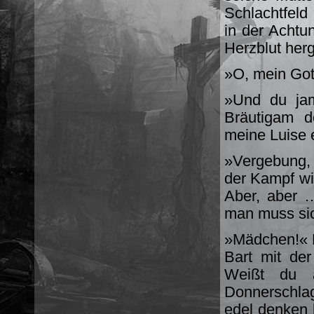
Schlachtfeld
in der Achtu
Herzblut her
»O, mein Got
»Und du ja
Bräutigam d
meine Luise 
»Vergebung, 
der Kampf wi
Aber, aber …
man muss sich
»Mädchen!« D
Bart mit de
Weißt du 
Donnerschlag
edel denken 