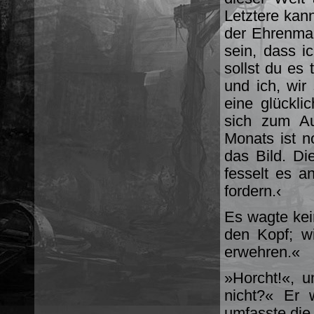
Letztere kann
der Ehrenman
sein, dass i
sollst du es
und ich, wir
eine glückli
sich zum Au
Monats ist n
das Bild. Di
fesselt es an
fordern.‹
Es wagte kein
den Kopf; w
erwehren.«
»Horcht!«, u
nicht?« Er 
umfasste die 