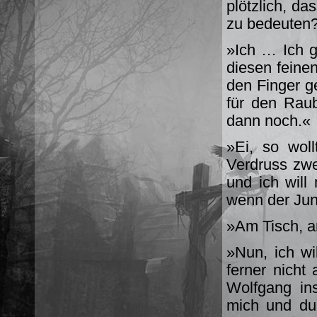
plötzlich, da
zu bedeuten?
»Ich … Ich g
diesen feinen
den Finger g
für den Raub 
dann noch.«
»Ei, so wol
Verdruss zwe
und ich will
wenn der Jun
»Am Tisch, am
»Nun, ich wi
ferner nicht
Wolfgang ins
mich und du 