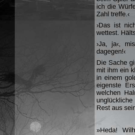
ich die Würf
Zahl treffe.‹
›Das ist nic
wettest. Hält
›Ja, ja‹, mi
dagegen!‹
Die Sache gi
mit ihm ein k
in einem gol
eigenste Er
welchen Hal
unglückliche
Rest aus sei
»Heda! Wilh