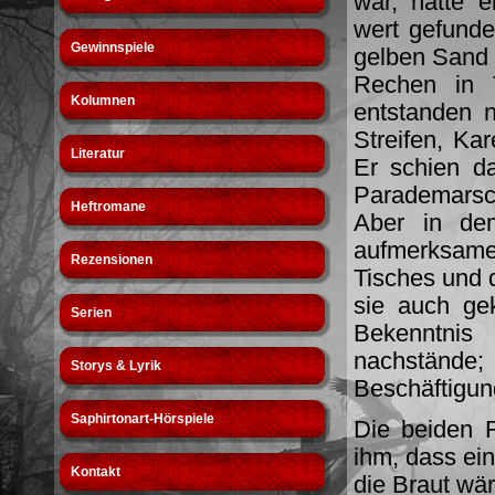
war, hatte 
wert gefunde
Gewinnspiele
gelben Sand
Rechen in T
Kolumnen
entstanden n
Streifen, Ka
Literatur
Er schien d
Parademarsc
Heftromane
Aber in de
aufmerksame
Rezensionen
Tisches und 
sie auch ge
Serien
Bekenntnis
nachstände;
Storys & Lyrik
Beschäftigun
Saphirtonart-Hörspiele
Die beiden 
ihm, dass ei
Kontakt
die Braut wär