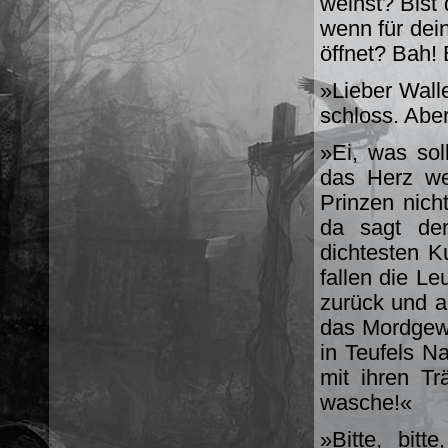
weinst? Bist
wenn für dei
öffnet? Bah! 
»Lieber Walle
schloss. Aber
»Ei, was so
das Herz we
Prinzen nicht
da sagt den
dichtesten Ku
fallen die Le
zurück und an
das Mordgewüh
in Teufels N
mit ihren T
wasche!«
»Bitte, bitt