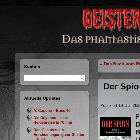
«
Das Buch vom Rü
Suchen
Der Spio
Aktuelle Updates
Publiziert
19. Juli 202
Al Capone – Band 46
F
Die Odyssee – eine
Heldenreise in 70 mm
D
Das Geisterreich –
B
Erscheinungen guter Geister
H
– Teil 2