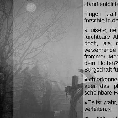
Hand entglit
hingen kraf
forschte in d
»Luise!«, rie
furchtbare 
doch, als o
verzehrende
frommer Mens
dein Hoffen?
Bürgschaft f
»Ich erkenne 
aber das pl
scheinbare 
»Es ist wahr,
verleiten.«