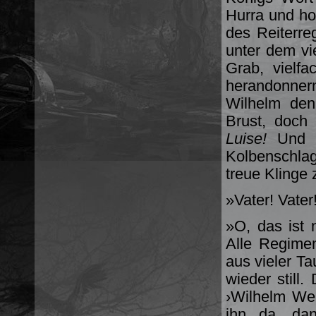
Hurra und ho
des Reiterre
unter dem vie
Grab, vielfa
herandonner
Wilhelm den
Brust, doch 
Luise!
Und üb
Kolbenschlag
treue Klinge
»Vater! Vate
»O, das ist n
Alle Regime
aus vieler T
wieder still
›Wilhelm Weiß
ihn da, da