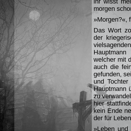
ihr wisst me
morgen schon
»Morgen?«, f
Das Wort zo
der kriegeri
vielsagende
Hauptmann i
welcher mit
auch die fei
gefunden, se
und Tochter
Hauptmann üb
zu verwandeln
hier stattfin
kein Ende ne
der für Leben
»Leben und 