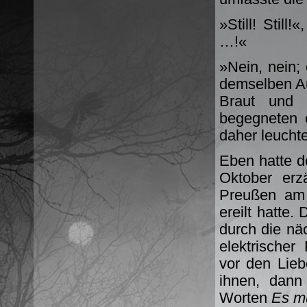
»Still! Still
…!«
»Nein, nein; 
demselben Au
Braut und 
begegneten 
daher leuchte
Eben hatte 
Oktober erz
Preußen am 
ereilt hatte
durch die nä
elektrischer
vor den Lieb
ihnen, dann
Worten
Es m