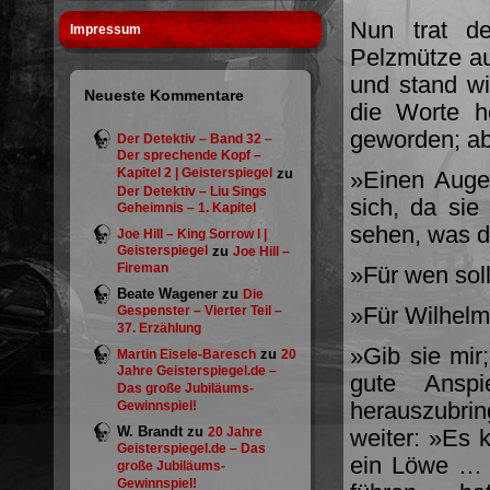
Nun trat d
Impressum
Pelzmütze auf
und stand w
Neueste Kommentare
die Worte h
geworden; ab
Der Detektiv – Band 32 –
Der sprechende Kopf –
Kapitel 2 | Geisterspiegel
zu
»Einen Augen
Der Detektiv – Liu Sings
sich, da sie 
Geheimnis – 1. Kapitel
sehen, was d
Joe Hill – King Sorrow I |
Geisterspiegel
zu
Joe Hill –
Fireman
»Für wen soll
Beate Wagener
zu
Die
»Für Wilhelm
Gespenster – Vierter Teil –
37. Erzählung
»Gib sie mir;
zu
Martin Eisele-Baresch
20
Jahre Geisterspiegel.de –
gute Ansp
Das große Jubiläums-
herauszubri
Gewinnspiel!
W. Brandt
zu
20 Jahre
weiter: »Es 
Geisterspiegel.de – Das
ein Löwe … 
große Jubiläums-
Gewinnspiel!