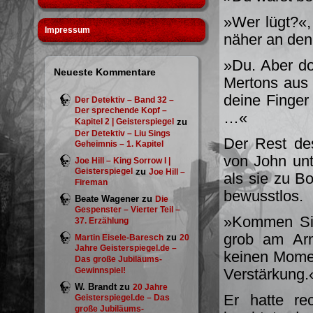
»Wer lügt?«,
Impressum
näher an den
»Du. Aber dor
Neueste Kommentare
Mertons aus 
deine Finger 
Der Detektiv – Band 32 –
Der sprechende Kopf –
…«
Kapitel 2 | Geisterspiegel
zu
Der Detektiv – Liu Sings
Der Rest de
Geheimnis – 1. Kapitel
von John unt
Joe Hill – King Sorrow I |
Geisterspiegel
zu
Joe Hill –
als sie zu B
Fireman
bewusstlos.
Beate Wagener
zu
Die
Gespenster – Vierter Teil –
»Kommen Sie,
37. Erzählung
grob am Arm
zu
Martin Eisele-Baresch
20
Jahre Geisterspiegel.de –
keinen Momen
Das große Jubiläums-
Gewinnspiel!
Verstärkung.
W. Brandt
zu
20 Jahre
Er hatte re
Geisterspiegel.de – Das
große Jubiläums-