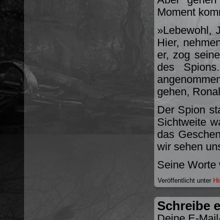
Moment komm
»Lebewohl, J
Hier, nehmen
er, zog sein
des Spions.
angenommen 
gehen, Ronal
Der Spion st
Sichtweite wa
das Geschenk
wir sehen uns
Seine Worte 
Veröffentlicht unter
Hi
Schreibe 
Deine E-Mail-