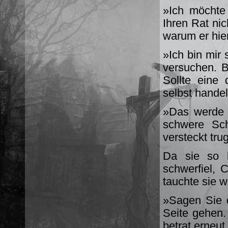
»Ich möchte 
Ihren Rat nic
warum er hier
»Ich bin mir 
versuchen. B
Sollte eine
selbst hande
»Das werde i
schwere Sc
versteckt trug
Da sie so l
schwerfiel, 
tauchte sie w
»Sagen Sie d
Seite gehen.
betrat erneut