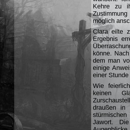
Kehre zu i
Zustimmung 
möglich ansc
Clara eilte 
Ergebnis er
Überraschun
könne. Nach 
dem man vol
einige Anwei
einer Stunde
Wie feierli
keinen Gl
Zurschaustel
draußen in 
stürmische
Jawort. Di
Augenblicke 