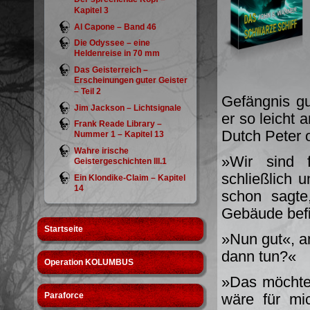
Kapitel 3
Al Capone – Band 46
Die Odyssee – eine
Heldenreise in 70 mm
Das Geisterreich –
Erscheinungen guter Geister
– Teil 2
Gefängnis g
Jim Jackson – Lichtsignale
er so leicht 
Frank Reade Library –
Dutch Peter o
Nummer 1 – Kapitel 13
Wahre irische
»Wir sind f
Geistergeschichten III.1
schließlich 
Ein Klondike-Claim – Kapitel
14
schon sagte
Gebäude befin
Startseite
»Nun gut«, an
dann tun?«
Operation KOLUMBUS
»Das möchte 
Paraforce
wäre für mi