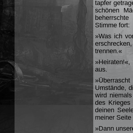
tapfer getra
schönen Mäd
beherrschte 
Stimme fort:
»Was ich vor
erschrecken
trennen.«
»Heiraten!«,
aus.
»Überrascht
Umstände, di
wird niemal
des Krieges 
deinen Seel
meiner Seite
»Dann unser