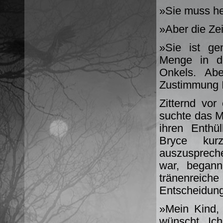
»Sie muss he
»Aber die Ze
»Sie ist ge
Menge in de
Onkels. Ab
Zustimmung I
Zitternd vor
suchte das M
ihren Enthü
Bryce kur
auszuspreche
war, begann
tränenreic
Entscheidung
»Mein Kind, 
wünscht. Ic