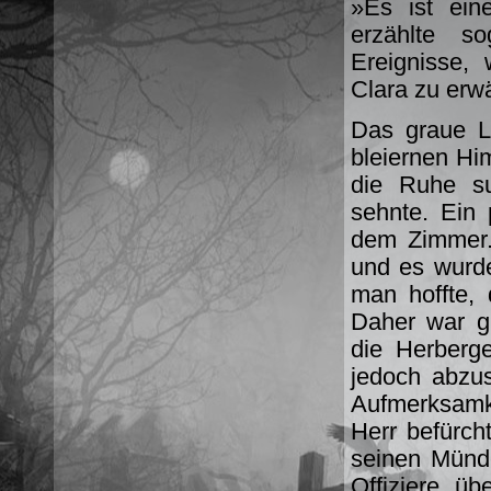
»Es ist ein
erzählte s
Ereignisse,
Clara zu erw
Das graue L
bleiernen Hi
die Ruhe su
sehnte. Ein 
dem Zimmer.
und es wurde
man hoffte, 
Daher war gr
die Herberg
jedoch abzus
Aufmerksamk
Herr befürch
seinen Münde
Offiziere ü