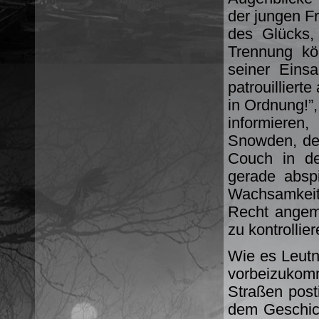
der jungen F
des Glücks,
Trennung kö
seiner Eins
patrouilliert
in Ordnung!”
informieren
Snowden, der 
Couch in de
gerade absp
Wachsamkei
Recht angema
zu kontrollie
Wie es Leutn
vorbeizukom
Straßen post
dem Geschic