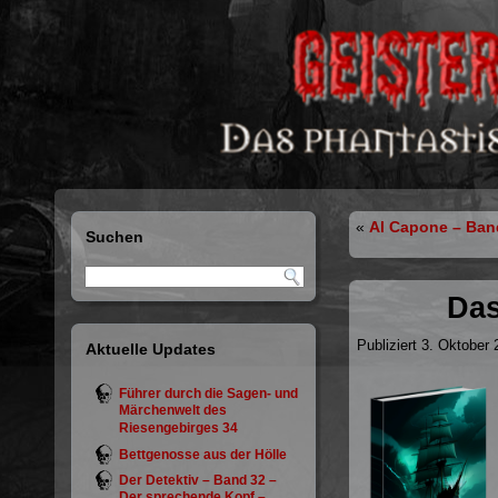
«
Al Capone – Ban
Suchen
Das
Publiziert
3. Oktober 
Aktuelle Updates
Führer durch die Sagen- und
Märchenwelt des
Riesengebirges 34
Bettgenosse aus der Hölle
Der Detektiv – Band 32 –
Der sprechende Kopf –