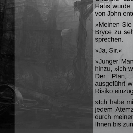
Haus wurde e
von John entd
»Meinen Sie 
Bryce zu seh
sprechen.
»Ja, Sir.«
»Junger Mann
hinzu, »ich 
Der Plan, d
ausgeführt w
Risiko einzu
»Ich habe mi
jedem Atemz
durch meinen
Ihnen bis zu