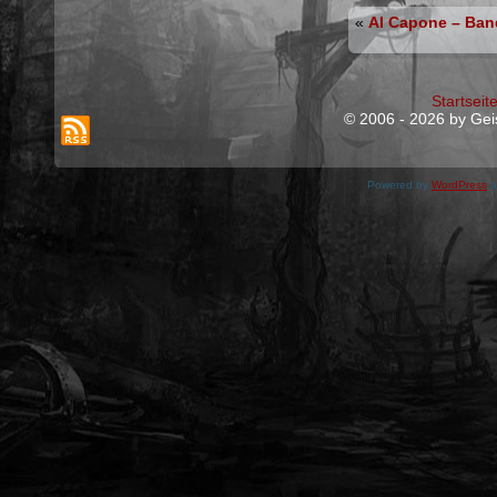
«
Al Capone – Ban
Startseit
© 2006 - 2026 by Geis
Powered by
WordPress
a