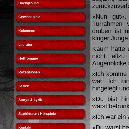
Background
zurückzuverf
»Nun gut«, 
Gewinnspiele
Türrahmen v
drüben ist 
Kolumnen
kluger Junge
Literatur
Kaum hatte 
nicht allz
Heftromane
Augenblicke 
Rezensionen
»Ich komme a
war. Ich b
Serien
hingelegt un
»Du bist hi
Storys & Lyrik
warst betrun
Saphirtonart-Hörspiele
»Ich war ein
»Du warst bet
Kontakt