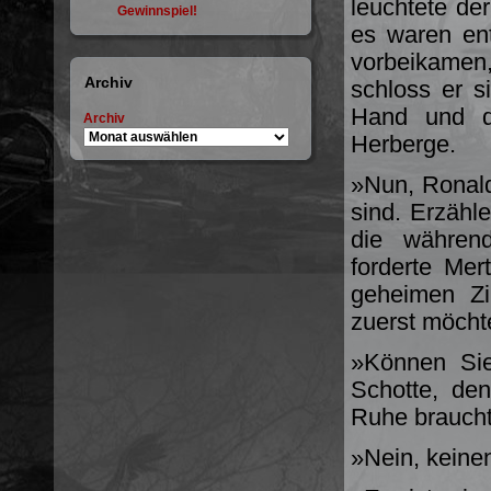
leuchtete de
Gewinnspiel!
es waren en
vorbeikamen,
Archiv
schloss er s
Hand und di
Archiv
Herberge.
»Nun, Ronald
sind. Erzähl
die währen
forderte Mer
geheimen Zi
zuerst möcht
»Können Sie
Schotte, den
Ruhe braucht
»Nein, keine