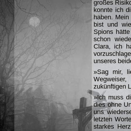
großes Risik
konnte ich d
haben. Mein 
bist und wi
Spions hätte 
schon wiede
Clara, ich 
vorzuschlag
unseres beide
»Sag mir, l
Wegweiser, 
zukünftigen 
»Ich muss di
dies ohne Un
uns wiederse
letzten Wort
starkes Her