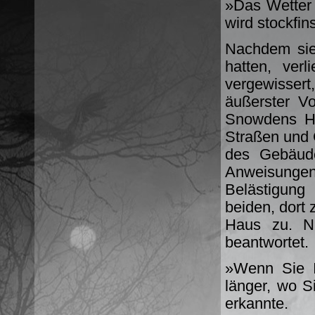
»Das Wetter 
wird stockfin
Nachdem sie
hatten, ver
vergewisser
äußerster V
Snowdens Ha
Straßen und 
des Gebäude
Anweisungen
Belästigung
beiden, dort 
Haus zu. N
beantwortet.
»Wenn Sie I
länger, wo Si
erkannte.