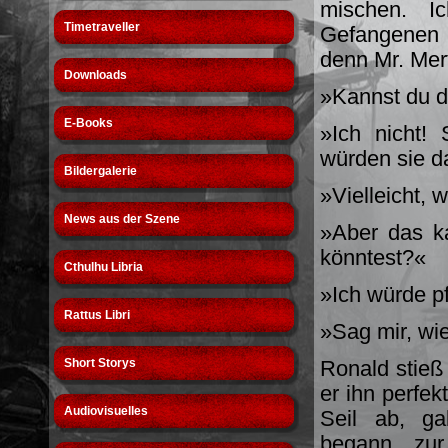
mischen. 
Timetraveller
Gefangenen 
denn Mr. Mer
Downloads
»Kannst du d
E-Books
»Ich nicht!
würden sie da
Bildergalerie
»Vielleicht, 
News aus der Szene
»Aber das k
könntest?«
Cthulhu Libria
»Ich würde pf
Rattus Libri
»Sag mir, wi
Short Storys
Ronald stieß 
er ihn perfe
Audiovisuelles
Seil ab, ga
begann, zur