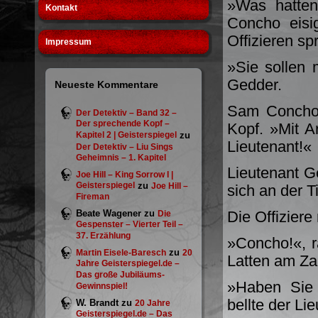
»Was hatten
Kontakt
Concho eisig
Offizieren sp
Impressum
»Sie sollen 
Gedder.
Neueste Kommentare
Sam Concho 
Der Detektiv – Band 32 –
Der sprechende Kopf –
Kopf. »Mit A
Kapitel 2 | Geisterspiegel
zu
Lieutenant!«
Der Detektiv – Liu Sings
Geheimnis – 1. Kapitel
Lieutenant G
Joe Hill – King Sorrow I |
Geisterspiegel
zu
Joe Hill –
sich an der T
Fireman
Beate Wagener
zu
Die Offiziere
Die
Gespenster – Vierter Teil –
37. Erzählung
»Concho!«, ra
zu
Martin Eisele-Baresch
20
Latten am Za
Jahre Geisterspiegel.de –
Das große Jubiläums-
»Haben Sie 
Gewinnspiel!
bellte der Li
W. Brandt
zu
20 Jahre
Geisterspiegel.de – Das