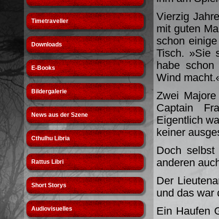
Vierzig Jahr
Timetraveller
mit guten Ma
schon einige
Downloads
Tisch. »Sie 
habe schon 
E-Books
Wind macht.
Bildergalerie
Zwei Majore
Captain Fr
News aus der Szene
Eigentlich w
keiner ausge
Cthulhu Libria
Doch selbst 
anderen auc
Rattus Libri
Der Lieutena
Short Storys
und das war 
Ein Haufen G
Audiovisuelles