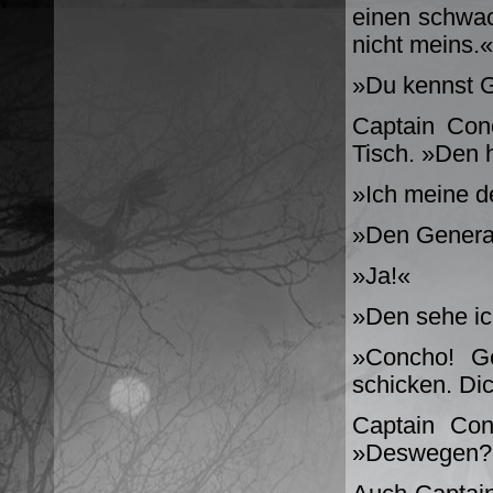
einen schwac
nicht meins.«
»Du kennst G
Captain Con
Tisch. »Den 
»Ich meine d
»Den Genera
»Ja!«
»Den sehe ic
»Concho! Ge
schicken. Di
Captain Con
»Deswegen?