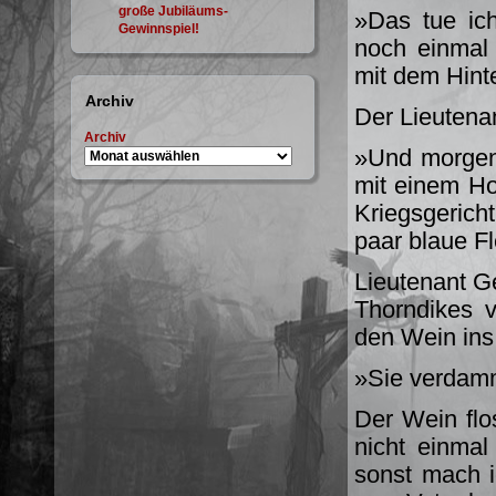
große Jubiläums-
»Das tue ic
Gewinnspiel!
noch einmal
mit dem Hint
Archiv
Der Lieutena
Archiv
»Und morgen 
mit einem Hol
Kriegsgeric
paar blaue F
Lieutenant Ge
Thorndikes 
den Wein ins
»Sie verdammt
Der Wein flo
nicht einmal
sonst mach 