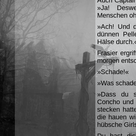
Auch Captain 
»Ja! Deswe
Menschen oh
»Ach! Und d
dünnen Pell
Hälse durch.
Frasier ergr
morgen entsc
»Schade!«
»Was schad
»Dass du sc
Concho und s
stecken hat
die hauen wi
hübsche Girl
Du hast dic