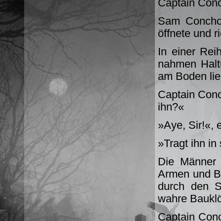
Captain Con
Sam Concho 
öffnete und r
In einer Rei
nahmen Halt
am Boden lie
Captain Conch
ihn?«
»Aye, Sir!«, 
»Tragt ihn in
Die Männer t
Armen und B
durch den S
wahre Bauklö
Captain Conc