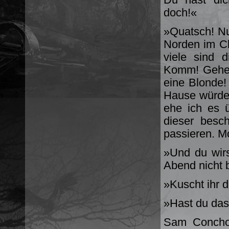
doch!«
»Quatsch! Nu
Norden im Cl
viele sind 
Komm! Gehen 
eine Blonde!
Hause würde
ehe ich es 
dieser besc
passieren. M
»Und du wirst
Abend nicht 
»Kuscht ihr 
»Hast du das
Sam Concho 