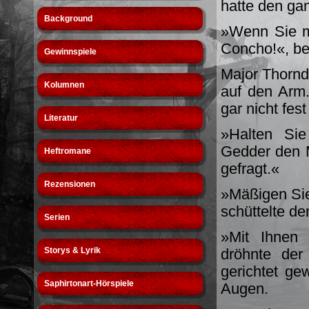
hatte den g
Background
»Wenn Sie mi
Concho!«, bel
Gewinnspiele
Major Thornd
Kolumnen
auf den Arm
gar nicht fes
Literatur
»Halten Sie
Gedder den M
Heftromane
gefragt.«
Rezensionen
»Mäßigen Sie 
schüttelte de
Serien
»Mit Ihnen 
Storys & Lyrik
dröhnte der
gerichtet ge
Saphirtonart-Hörspiele
Augen.