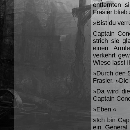
entfernten s
Frasier blieb
»Bist du verr
Captain Con
strich sie gl
einen Arml
verkehrt gewe
Wieso lasst 
»Durch den S
Frasier. »Die
»Da wird di
Captain Conc
»Eben!«
»Ich bin Cap
ein General