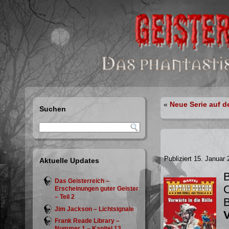
«
Neue Serie auf d
Suchen
Publiziert
15. Januar 
Aktuelle Updates
B
Das Geisterreich –
C
Erscheinungen guter Geister
– Teil 2
Jim Jackson – Lichtsignale
V
Frank Reade Library –
Nummer 1 – Kapitel 13