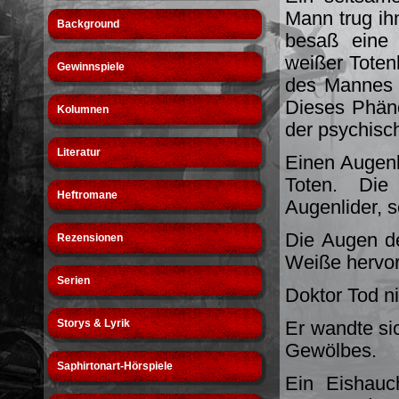
Mann trug ih
Background
besaß eine 
weißer Toten
Gewinnspiele
des Mannes s
Dieses Phän
Kolumnen
der psychis
Literatur
Einen Augenb
Toten. Die
Heftromane
Augenlider, 
Die Augen de
Rezensionen
Weiße hervor
Serien
Doktor Tod ni
Storys & Lyrik
Er wandte si
Gewölbes.
Saphirtonart-Hörspiele
Ein Eishauc