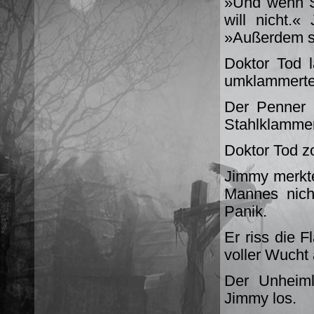
»Und wenn S
will nicht.
»Außerdem si
Doktor Tod l
umklammerte
Der Penner 
Stahlklamme
Doktor Tod z
Jimmy merkte
Mannes nich
Panik.
Er riss die 
voller Wucht
Der Unheiml
Jimmy los.