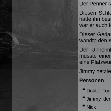
Der Penner r
Diesen Schla
hatte ihn bes
war er auch t
Dieser Geda
wandte den Ko
Der Unheiml
musste eine
eine Platzwu
Jimmy hetzte
Personen
Doktor Tod
Jimmy, der
Nick