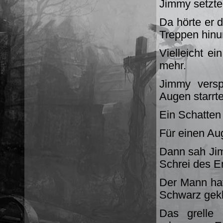
Jimmy setzte 
Da hörte er 
Treppen hinun
Vielleicht e
mehr.
Jimmy versp
Augen starrt
Ein Schatten 
Für einen Aug
Dann sah Ji
Schrei des E
Der Mann hat
Schwarz gekl
Das grelle 