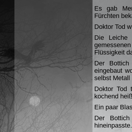
Es gab Men
Fürchten be
Doktor Tod w
Die Leiche 
gemessenen S
Flüssigkeit d
Der Bottich
eingebaut w
selbst Metal
Doktor Tod 
kochend heiß
Ein paar Blas
Der Bottic
hineinpasste.