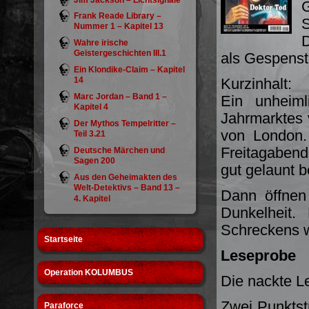
Jim Jackson – Lichtsignale
G
Frank Reade Library –
S
Nummer 1 – Kapitel 13
D
Wahre irische
Geistergeschichten III.1
als Gespenst
Ein Klondike-Claim – Kapitel
14
Kurzinhalt:
Marc Jordan – Band 1 –
Ein unheiml
Kapitel 4
Jahrmarktes 
Der Mythos Tempelritter –
von London.
Teil 3.21
Freitagaben
Deutsche Märchen und
Sagen 200
gut gelaunt b
Aus den Geheimakten des
Welt-Detektivs – Band 13 –
Dann öffnen 
4. Kapitel
Dunkelheit
Schreckens 
Startseite
Leseprobe
Operation KOLUMBUS
Die nackte Le
Zwei Punktstr
Paraforce