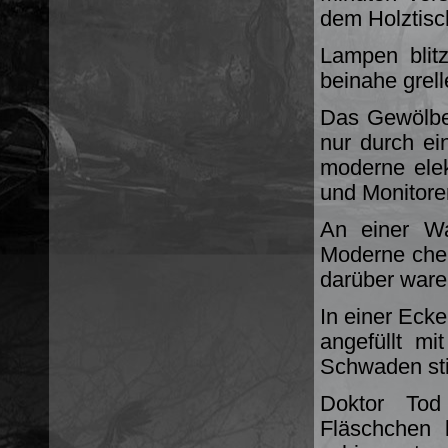
dem Holztisc
Lampen blitz
beinahe grell
Das Gewölbe 
nur durch ei
moderne elek
und Monitore
An einer Wa
Moderne che
darüber waren
In einer Ecke
angefüllt mi
Schwaden sti
Doktor Tod
Fläschchen