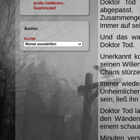
Doktor Tod 
große Jubiläums-
Gewinnspiel!
abgepass
Zusammengehö
immer auf se
Archiv
Und das war
Archiv
Doktor Tod.
Unerkannt k
seinen Wille
Chaos stürze
Immer wiede
Unheimlichen
sein, ließ ih
Doktor Tod la
den Wänden 
einem schaur
Minuten vers