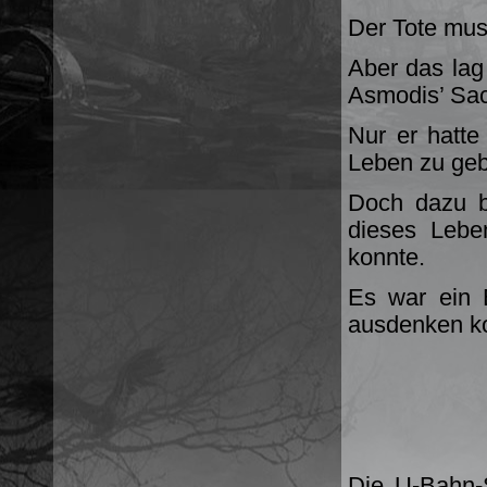
Der Tote mus
Aber das lag 
Asmodis’ Sa
Nur er hatte 
Leben zu ge
Doch dazu b
dieses Lebe
konnte.
Es war ein 
ausdenken k
Die U-Bahn-S