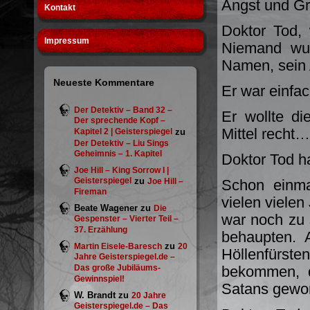
Angst und G
Kontakt
Doktor Tod, 
Impressum
Niemand wus
Namen, sein
Neueste Kommentare
Er war einfac
Der Detektiv – Band 32 –
Er wollte d
Der sprechende Kopf –
Mittel recht…
Kapitel 2 | Geisterspiegel
zu
Der Detektiv – Liu Sings
Geheimnis – 1. Kapitel
Doktor Tod ha
Joe Hill – King Sorrow I |
Geisterspiegel
zu
Joe Hill –
Schon einma
Fireman
vielen vielen
Beate Wagener
zu
Die
war noch zu
Gespenster – Vierter Teil –
37. Erzählung
behaupten. 
zu
Martin Eisele-Baresch
20
Höllenfürste
Jahre Geisterspiegel.de –
Das große Jubiläums-
bekommen, d
Gewinnspiel!
Satans gewo
W. Brandt
zu
20 Jahre
Geisterspiegel.de – Das