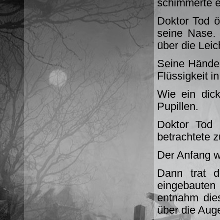
schimmerte ei
Doktor Tod ö
seine Nase. 
über die Leic
Seine Hände z
Flüssigkeit i
Wie ein dick
Pupillen.
Doktor Tod 
betrachtete z
Der Anfang w
Dann trat 
eingebauten
entnahm dies
über die Auge