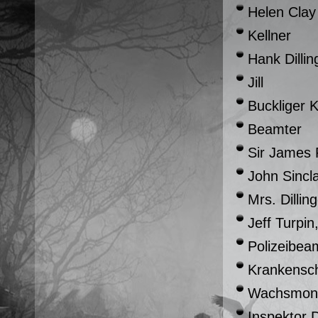
Helen Clay
Kellner
Hank Dillin
Jill
Buckliger K
Beamter
Sir James 
John Sincla
Mrs. Dillin
Jeff Turpi
Polizeibea
Krankensch
Wachsmon
Inspektor 