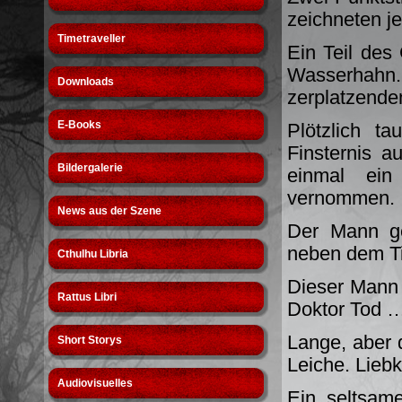
zeichneten je
Timetraveller
Ein Teil des
Wasserhah
Downloads
zerplatzenden
E-Books
Plötzlich t
Finsternis a
Bildergalerie
einmal ein
vernommen.
News aus der Szene
Der Mann ger
neben dem Ti
Cthulhu Libria
Dieser Mann 
Rattus Libri
Doktor Tod 
Lange, aber d
Short Storys
Leiche. Lieb
Audiovisuelles
Ein seltsam