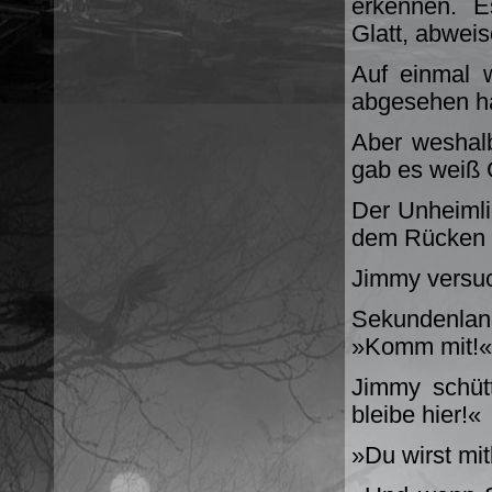
erkennen. E
Glatt, abwei
Auf einmal 
abgesehen ha
Aber weshal
gab es weiß G
Der Unheimlic
dem Rücken 
Jimmy versuc
Sekundenlang
»Komm mit!«
Jimmy schütt
bleibe hier!«
»Du wirst mi