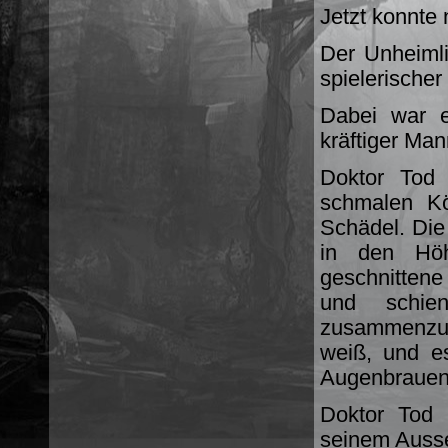
Jetzt konnte 
Der Unheimli
spielerischer
Dabei war e
kräftiger Man
Doktor Tod
schmalen Kö
Schädel. Die
in den Höh
geschnitten
und schien
zusammenzuw
weiß, und e
Augenbrauen
Doktor Tod 
seinem Ausse