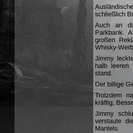
Ausländisc
schließlich Br
Auch an di
Parkbank. A
großen Rekl
Whisky-Werbu
Jimmy leckte
halb leeren
stand.
Der billige G
Trotzdem n
kräftig; Bess
Jimmy schlu
verstaute d
Mantels.