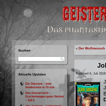
«
Der Wolfmensch Z
Suchen
Jo
Publiziert
6. Juli 2018
Aktuelle Updates
J
Die Odyssee – eine
J
Heldenreise in 70 mm
Das Geisterreich –
Erscheinungen guter Geister
– Teil 2