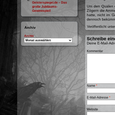
Geisterspiegel.de – Das
Um den Qualen de
große Jubiläums-
Zögern die Amme 
Gewinnspiel!
hatte, nicht im 
dennoch bekümme
Veröffentlicht unte
Archiv
Archiv
Schreibe ei
Deine E-Mail-Adre
Kommentar
Name
*
E-Mail-Adresse
*
Website