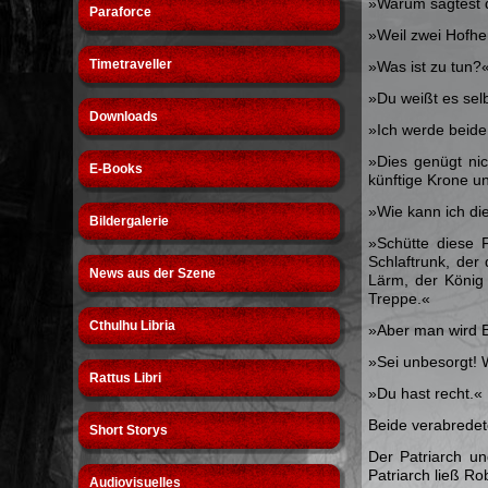
»Warum sagtest 
Paraforce
»Weil zwei Hofher
Timetraveller
»Was ist zu tun?
»Du weißt es sel
Downloads
»Ich werde beide
»Dies genügt nic
E-Books
künftige Krone un
»Wie kann ich di
Bildergalerie
»Schütte diese F
Schlaftrunk, der
News aus der Szene
Lärm, der König 
Treppe.«
Cthulhu Libria
»Aber man wird B
»Sei unbesorgt! 
Rattus Libri
»Du hast recht.«
Beide verabrede
Short Storys
Der Patriarch u
Patriarch ließ Ro
Audiovisuelles