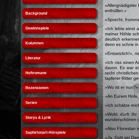
»Allergnädigster 
enthüllen.«
Background
»Sprecht, frommer
Gewinnspiele
»Ich lebte einst
meiner Höhle sch
deutlich erkenne
Kolumnen
denn es schrie i
»Entsetzlich!«, r
Literatur
»Ich riss einen 
davon. Es war ei
recht christliche
Heftromane
tapferer Ritter g
»Wo ist er nun?«
Rezensionen
»An Eurem Hofe, 
Serien
»Ich schätze mich
»Wohl dürft Ihr
Storys & Lyrik
wunderschönen u
»Also Florestan 
Saphirtonart-Hörspiele
»Ja, Gott sei Dan