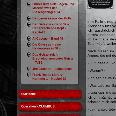
Führer durch die Sagen- und
Märchenwelt des
Riesengebirges 34
Bettgenosse aus der Hölle
»Im Falle eines 
Der Detektiv – Band 32 –
Kreischen uns ve
Der sprechende Kopf –
ich ausdrücklic
Kapitel 3
durchzuschneiden
Al Capone – Band 46
im Beinhaus des
Totenköpfe wolle
Die Odyssee – eine
Heldenreise in 70 mm
Nach diesen im 
Das Geisterreich –
Amme, die mit de
Erscheinungen guter Geister
– Teil 2
»Gut, dass du ko
Jim Jackson – Lichtsignale
»Warum?«
Frank Reade Library –
»Ich sah heute z
Nummer 1 – Kapitel 13
»Was tut’s zur S
»Sehr viel. Ich b
Startseite
ich ohnmächtig z
schaute mich sch
Operation KOLUMBUS
»Ja«, antwortete 