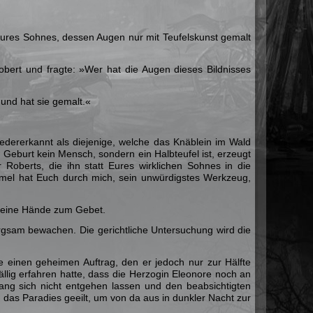
Eures Sohnes, dessen Augen nur mit Teufelskunst gemalt
bert und fragte: »Wer hat die Augen dieses Bildnisses
 und hat sie gemalt.«
edererkannt als diejenige, welche das Knäblein im Wald
Geburt kein Mensch, sondern ein Halbteufel ist, erzeugt
Roberts, die ihn statt Eures wirklichen Sohnes in die
mmel hat Euch durch mich, sein unwürdigstes Werkzeug,
e seine Hände zum Gebet.
rgsam bewachen. Die gerichtliche Untersuchung wird die
e einen geheimen Auftrag, den er jedoch nur zur Hälfte
ällig erfahren hatte, dass die Herzogin Eleonore noch an
Fang sich nicht entgehen lassen und den beabsichtigten
n das Paradies geeilt, um von da aus in dunkler Nacht zur