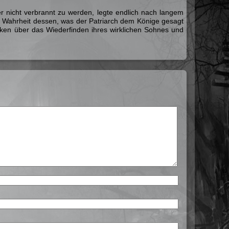
 nicht verbrannt zu werden, legte endlich nach langem
er Wahrheit dessen, was der Patriarch dem Könige gesagt
ücken über das Wiederfinden ihres wirklichen Sohnes und