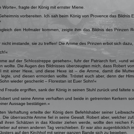
 Worte«, fragte der König mit ernster Miene.
eheimnis vorbereiten. Ich sah beim König von Provence das Bildnis 
«
ogleich den Hofmaler kommen, zeigte ihm das Bildnis des Prinzen Ro
r nicht imstande, sie zu treffen! Die Amme des Prinzen erbot sich dazu,
uch!«
me auf der Schlosstreppe gesehen«, fuhr der Patriarch fort, »und wi
n wollte. Die Augen des Bildnisses überzeugten mich, dass Robert von 
 mit einer Hexe, und diese Hexe ist – die Amme, damit die Mutter 
 legte, und diesen ermorden wollte. Tröstet euch aber, denn der Hi
 Sohn wieder geschenkt – Florestan ist Euer Sohn!«
d Freude ergriffen, sank der König in seinen Stuhl zurück und faltet
Robert und seine Amme verhaften und beide in getrennten Kerkern so
einer Aussage bestätigen.«
ten Verhaftung erteilte der König dem Befehlshaber seiner Leibwach
. Die überraschte Amme fiel in seine Gewalt. Robert aber, welcher zuf
ll ihren Schätzen in das Kloster ziehen werde, wollte den reichen 
ieber auf einen anderen Tag verschieben. Er war also augenblicklich i
losters auf den Kirchhof mit seiner ganzen Bande sich zu begeben.