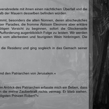
erabredete mit ihnen einen nächtlichen Überfall und die
halb der Mauern desselben befinden würden.
ommt, besonders die alten Nonnen, deren abscheuliches
er Paradies, die fromme Äbtissin Eleonore aber erkläre
tigen Vorsicht zu beginnen, sofort die Glockenseile
ufforderung augenblicklich Folge zu leisten. Wir werden
s vom allerbesten und feurigsten Wein hinbringen. Die
n die Residenz und ging sogleich in das Gemach seiner
 und den Patriarchen von Jerusalem.«
em Anblick des Patriarchen erfasste mich ein Beben, dass
en die meine Zauberkraft nichts vermag. Er blieb stehen,
digsten Prinzen Robert?«