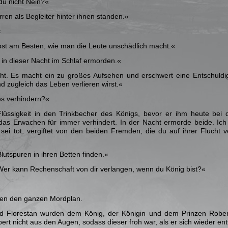
du nicht Nein?«
ren als Begleiter hinter ihnen standen.«
«
bst am Besten, wie man die Leute unschädlich macht.«
 in dieser Nacht im Schlaf ermorden.«
ht. Es macht ein zu großes Aufsehen und erschwert eine Entschuldi
d zugleich das Leben verlieren wirst.«
es verhindern?«
lüssigkeit in den Trinkbecher des Königs, bevor er ihm heute bei d
 das Erwachen für immer verhindert. In der Nacht ermorde beide. Ich
sei tot, vergiftet von den beiden Fremden, die du auf ihrer Flucht ve
lutspuren in ihren Betten finden.«
Wer kann Rechenschaft von dir verlangen, wenn du König bist?«
ten den ganzen Mordplan.
nd Florestan wurden dem König, der Königin und dem Prinzen Robert
bert nicht aus den Augen, sodass dieser froh war, als er sich wieder ent