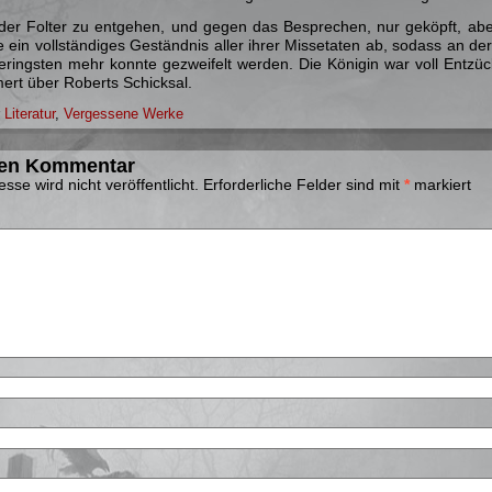
r Folter zu entgehen, und gegen das Besprechen, nur geköpft, aber
ein vollständiges Geständnis aller ihrer Missetaten ab, sodass an d
Geringsten mehr konnte gezweifelt werden. Die Königin war voll Entz
rt über Roberts Schicksal.
r
Literatur
,
Vergessene Werke
nen Kommentar
sse wird nicht veröffentlicht.
Erforderliche Felder sind mit
*
markiert