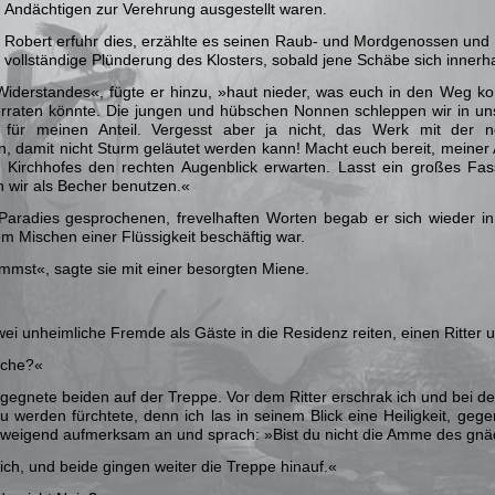
Andächtigen zur Verehrung ausgestellt waren.
Robert erfuhr dies, erzählte es seinen Raub- und Mordgenossen und v
vollständige Plünderung des Klosters, sobald jene Schäbe sich inner
Widerstandes«, fügte er hinzu, »haut nieder, was euch in den Weg k
rraten könnte. Die jungen und hübschen Nonnen schleppen wir in uns
h für meinen Anteil. Vergesst aber ja nicht, das Werk mit der nö
, damit nicht Sturm geläutet werden kann! Macht euch bereit, meiner A
 Kirchhofes den rechten Augenblick erwarten. Lasst ein großes Fas
n wir als Becher benutzen.«
Paradies gesprochenen, frevelhaften Worten begab er sich wieder i
m Mischen einer Flüssigkeit beschäftig war.
mmst«, sagte sie mit einer besorgten Miene.
wei unheimliche Fremde als Gäste in die Residenz reiten, einen Ritter
ache?«
egegnete beiden auf der Treppe. Vor dem Ritter erschrak ich und bei d
u werden fürchtete, denn ich las in seinem Blick eine Heiligkeit, geg
weigend aufmerksam an und sprach: »Bist du nicht die Amme des gnä
ich, und beide gingen weiter die Treppe hinauf.«