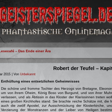
esecafé – Das Ende einer Ära
Robert der Teufel – Kapit
ar 2015
|
Von
Unbekannt
Enthüllung eines entsetzlichen Geheimnisses
Die schöne und fromme Tochter des Herzogs von Bretagne, Eleonor
um von ihrem Oheim, König Boso von Burgund, und von ihrer Muhme
verlassen, und als Äbtissin in das Kloster der Klarissinnen treten w
eines großen Kirchhofes stand. Sie brachte reiche Schätze mit, die 
auch die zwölf Apostel, zur Ausschmückung der Klosterkirche, und
Verzierung der Monstranzen und der Leiber von Heiligen bestim