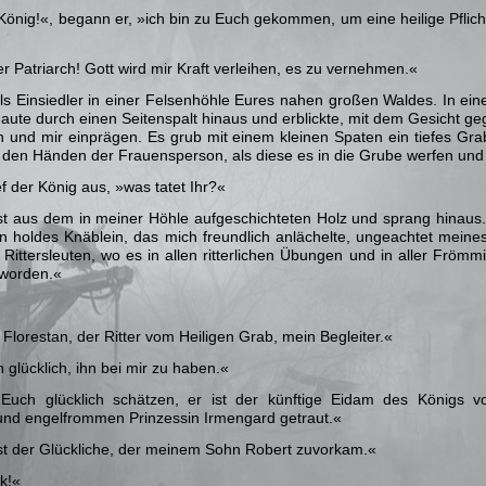
König!«, begann er, »ich bin zu Euch gekommen, um eine heilige Pflich
 Patriarch! Gott wird mir Kraft verleihen, es zu vernehmen.«
 als Einsiedler in einer Felsenhöhle Eures nahen großen Waldes. In ei
aute durch einen Seitenspalt hinaus und erblickte, mit dem Gesicht ge
n und mir einprägen. Es grub mit einem kleinen Spaten ein tiefes G
n den Händen der Frauensperson, als diese es in die Grube werfen und
ief der König aus, »was tatet Ihr?«
Ast aus dem in meiner Höhle aufgeschichteten Holz und sprang hinaus
n holdes Knäblein, das mich freundlich anlächelte, ungeachtet meine
n Rittersleuten, wo es in allen ritterlichen Übungen und in aller Frö
eworden.«
Florestan, der Ritter vom Heiligen Grab, mein Begleiter.«
 glücklich, ihn bei mir zu haben.«
 Euch glücklich schätzen, er ist der künftige Eidam des Königs
nd engelfrommen Prinzessin Irmengard getraut.«
ist der Glückliche, der meinem Sohn Robert zuvorkam.«
k!«