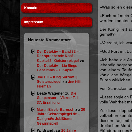
»Was sollen diese
Kontakt
»Euch auf mein G
werden konnten.
Impressum
Der König ließ s
gemalt?«
Neueste Kommentare
»Verzeiht, ich wa
»Gut! Fort mit E
Der Detektiv – Band 32 –
Der sprechende Kopf –
»Ich habe die Am
Kapitel 2 | Geisterspiegel
zu
lebendig begrabe
Der Detektiv – Liu Sings
von einem Teufel
Geheimnis – 1. Kapitel
königliche Wiege
Joe Hill – King Sorrow I |
Euren wirklichen
Geisterspiegel
zu
Joe Hill –
Fireman
Von Schrecken un
Beate Wagener
zu
Die
»Lasst sogleich 
Gespenster – Vierter Teil –
volle Wahrheit m
37. Erzählung
zu
Martin Eisele-Baresch
20
Zu dieser doppel
Jahre Geisterspiegel.de –
vollziehen konnte
Das große Jubiläums-
diesem Tag mit a
Gewinnspiel!
dreifachen Mord l
W. Brandt
zu
Plünderung des K
20 Jahre