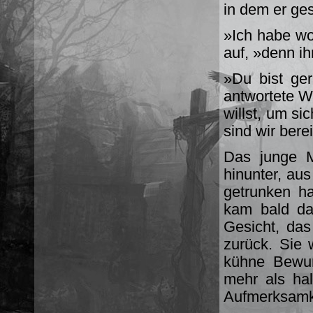
in dem er ge
»Ich habe wo
auf, »denn ih
»Du bist ger
antwortete W
willst, um s
sind wir berei
Das junge M
hinunter, au
getrunken h
kam bald da
Gesicht, das
zurück. Sie 
kühne Bewun
mehr als hal
Aufmerksamke