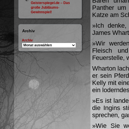
Bären umarm
Geisterspiegel.de – Das
Panther um 
große Jubiläums-
Gewinnspiel!
Katze am Sc
»Ich denke,
Archiv
James Wharto
Archiv
»Wir werden
Fleisch un
Feuerstelle,
Wharton lach
er sein Pfer
Kelly mit eine
ein lodernde
»Es ist lande
die Ingins s
sprechen, ga
»Wie Sie wo