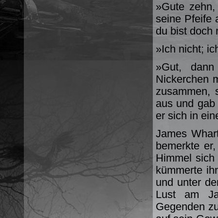
»Gute zehn, 
seine Pfeife 
du bist doch
»Ich nicht; i
»Gut, dann
Nickerchen ma
zusammen, st
aus und gab 
er sich in ei
James Wharto
bemerkte er,
Himmel sich
kümmerte ihn 
und unter de
Lust am Ja
Gegenden zu 