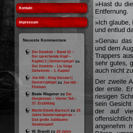
»Hast du die
Kontakt
Entfernung.
»Ich glaube, 
Impressum
und entlud da
»Genau das R
Neueste Kommentare
und dem Auge
Der Detektiv – Band 32 –
Trappers aus
Der sprechende Kopf –
Kapitel 2 | Geisterspiegel
zu
sehr gutes, 
Der Detektiv – Liu Sings
auch nicht z
Geheimnis – 1. Kapitel
Joe Hill – King Sorrow I |
Der zweite 
Geisterspiegel
zu
Joe Hill –
Fireman
der erste. E
Beate Wagener
zu
Die
riesigen Sc
Gespenster – Vierter Teil –
sein Gesicht
37. Erzählung
der auf vie
zu
Martin Eisele-Baresch
20
Jahre Geisterspiegel.de –
offensichtl
Das große Jubiläums-
Gewinnspiel!
angenehm ma
W. Brandt
zu
20 Jahre