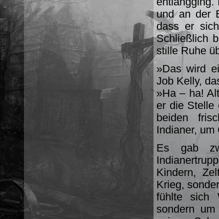
entlangging.
und an der 
dass er sich
Schließlich 
stille Ruhe ü
»Das wird e
Job Kelly, das
»Ha – ha! Alt
er die Stelle
beiden fris
Indianer, um 
Es gab zwa
Indianertrupp
Kindern, Zel
Krieg, sonde
fühlte sich
sondern um 