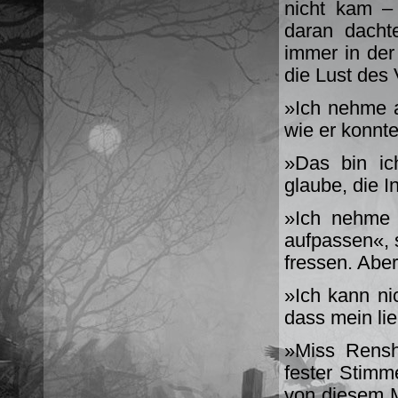
nicht kam –
daran dacht
immer in der
die Lust des
»Ich nehme a
wie er konnte
»Das bin ic
glaube, die I
»Ich nehme a
aufpassen«, s
fressen. Aber 
»Ich kann nic
dass mein lie
»Miss Rensh
fester Stimm
von diesem 