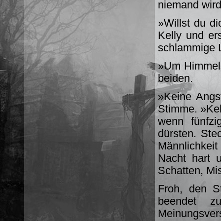
niemand wird
»Willst du di
Kelly und ers
schlammige L
»Um Himmels 
beiden.
»Keine Angst
Stimme. »Kell
wenn fünfzi
dürsten. Ste
Männlichkeit
Nacht hart 
Schatten, Mi
Froh, den St
beendet z
Meinungsver