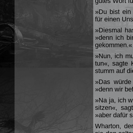
gutes Wort fü
»Du bist ein
für einen Uns
»Diesmal has
»denn ich bin
gekommen.«
»Nun, ich mu
tun«, sagte 
stumm auf die
»Das würde i
»denn wir be
»Na ja, ich 
sitzen«, sag
»aber dafür s
Wharton, der