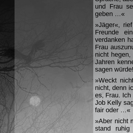
und Frau se
geben …«
»Jäger«, ri
Freunde ei
verdanken ha
Frau auszunu
nicht hegen, 
Jahren kenn
sagen würde
»Weckt nicht
nicht, denn i
es, Frau. Ich
Job Kelly sag
fair oder …«
»Aber nicht 
stand ruhig