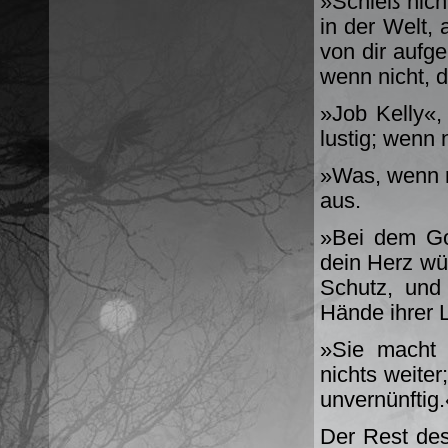
»Schieß nicht
in der Welt,
von dir aufge
wenn nicht, 
»Job Kelly«,
lustig; wenn
»Was, wenn ni
aus.
»Bei dem Go
dein Herz wü
Schutz, und d
Hände ihrer 
»Sie macht 
nichts weiter
unvernünftig.
Der Rest des