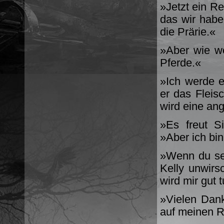
»Jetzt ein Re
das wir habe
die Prärie.«
»Aber wie wo
Pferde.«
»Ich werde e
er das Fleis
wird eine a
»Es freut S
»Aber ich bin
»Wenn du sei
Kelly unwir
wird mir gut 
»Vielen Dank
auf meinen R