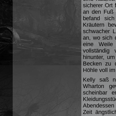
sicherer Ort 
an den Fuß 
befand sic
Kräutern be
schwacher L
an, wo sich d
eine Weile
vollständig
hinunter, um
Becken zu d
Höhle voll im
Kelly saß 
Wharton ge
scheinbar e
Kleidungsstü
Abendessen b
Zeit ängstli