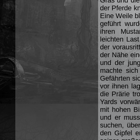
Gras und die
der Pferde k
Eine Weile b
geführt wur
ihren Musta
leichten Last
der vorausrit
der Nähe ein
und der jung
machte sich
Gefährten sic
vor ihnen la
die Prärie t
Yards vorwär
mit hohen B
und er muss
suchen, über
den Gipfel e