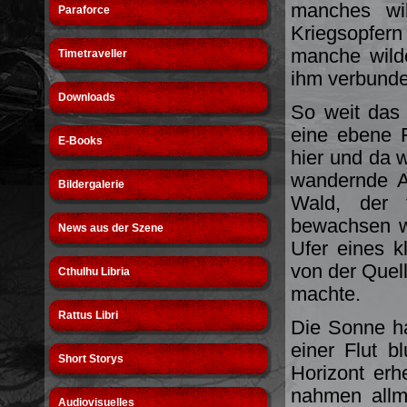
manches wi
Paraforce
Kriegsopfer
manche wild
Timetraveller
ihm verbunde
Downloads
So weit das 
eine ebene 
E-Books
hier und da 
wandernde A
Bildergalerie
Wald, der 
bewachsen wa
News aus der Szene
Ufer eines k
von der Quel
Cthulhu Libria
machte.
Rattus Libri
Die Sonne ha
einer Flut b
Short Storys
Horizont erh
nahmen allm
Audiovisuelles