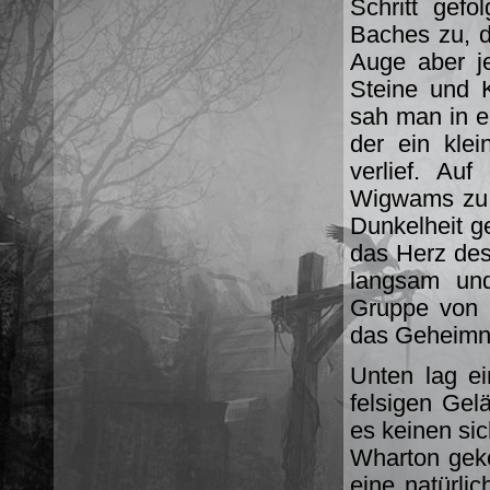
Schritt gef
Baches zu, d
Auge aber j
Steine ​​und
sah man in e
der ein kle
verlief. Au
Wigwams zu 
Dunkelheit ge
das Herz des
langsam und
Gruppe von B
das Geheimni
Unten lag ei
felsigen Gel
es keinen si
Wharton gek
eine natürli