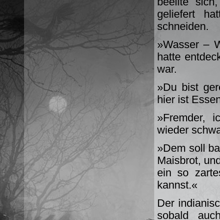
beeilte sic
geliefert h
schneiden.
»Wasser – W
hatte entdec
war.
»Du bist ger
hier ist Esse
»Fremder, i
wieder schw
»Dem soll bal
Maisbrot, und
ein so zart
kannst.«
Der indianis
sobald auc