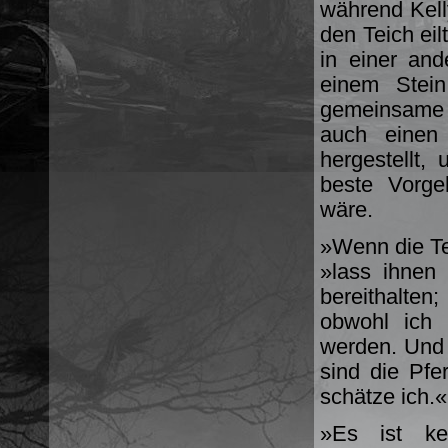
während Kell
den Teich eil
in einer and
einem Stei
gemeinsame 
auch einen 
hergestellt,
beste Vorge
wäre.
»Wenn die Te
»lass ihnen 
bereithalte
obwohl ich 
werden. Und k
sind die Pfe
schätze ich.«
»Es ist ke