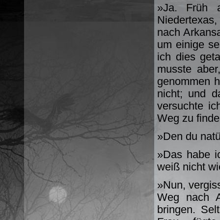
»Ja. Früh 
Niedertexas,
nach Arkansa
um einige s
ich dies geta
musste aber
genommen ha
nicht; und d
versuchte ic
Weg zu finde
»Den du natü
»Das habe ic
weiß nicht wi
»Nun, vergis
Weg nach Ar
bringen. Se