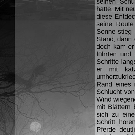
seinen Schu
hatte. Mit ne
diese Entdec
seine Route
Sonne stieg 
Stand, dann s
doch kam er 
führten und 
Schritte lan
er mit kat
umherzukriec
Rand eines r
Schlucht von
Wind wiegend
mit Blättern
sich zu ein
Schritt hör
Pferde deut