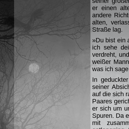
seiner groß
er einen alt
andere Richt
alten, verla
Straße lag.
»Du bist ein
ich sehe dei
verdreht, und
weißer Mann.
was ich sage
In geduckter
seiner Absic
auf die sich
Paares gerich
er sich um un
Spuren. Da er
mit zusamm