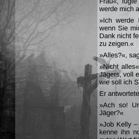
Frau«, fügte
werde mich a
»Ich werde I
wenn Sie mic
Dank nicht fe
zu zeigen.«
»Alles?«, sa
»Nicht alles«
Jägers, voll 
wie soll ich 
Er antwortete 
»Ach so! Un
Jäger?«
»Job Kelly – 
kenne ihn no