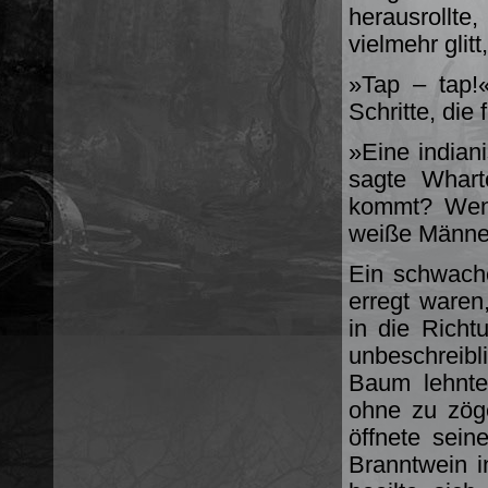
herausrollt
vielmehr glit
»Tap – tap!«
Schritte, di
»Eine indian
sagte Whart
kommt? Wenn
weiße Männe
Ein schwach
erregt waren
in die Rich
unbeschreibl
Baum lehnte
ohne zu zög
öffnete sein
Branntwein i