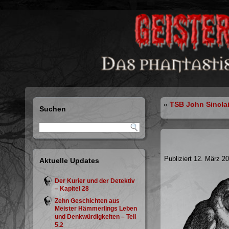
«
TSB John Sinclai
Suchen
Publiziert
12. März 2
Aktuelle Updates
Der Kurier und der Detektiv
– Kapitel 28
Zehn Geschichten aus
Meister Hämmerlings Leben
und Denkwürdigkeiten – Teil
5.2