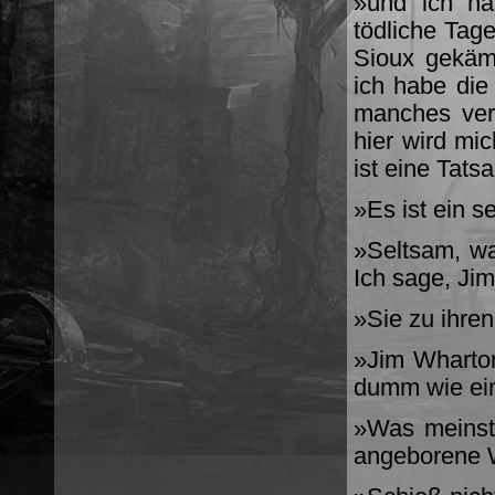
»und ich ha
tödliche Tag
Sioux gekämp
ich habe die
manches ver
hier wird mi
ist eine Tats
»Es ist ein 
»Seltsam, war
Ich sage, Ji
»Sie zu ihren
»Jim Wharton
dumm wie ein
»Was meinst
angeborene W