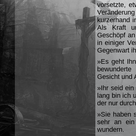
vorsetzte, e
Veränderun
kurzerhand i
Als Kraft u
Geschöpf an 
in einiger V
Gegenwart ih
»Es geht Ihn
bewunderte 
Gesicht und 
»Ihr seid ei
lang bin ich
der nur durc
»Sie haben si
sehr an ein
wundern.