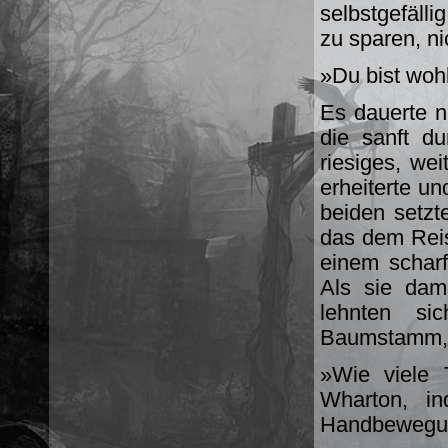
selbstgefälli
zu sparen, ni
»Du bist wohl
Es dauerte n
die sanft d
riesiges, wei
erheiterte un
beiden setzt
das dem Reis
einem schar
Als sie dami
lehnten si
Baumstamm, u
»Wie viele 
Wharton, i
Handbewegun