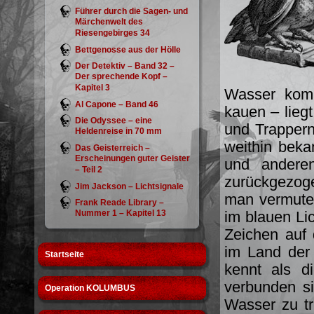
Führer durch die Sagen- und
Märchenwelt des
Riesengebirges 34
Bettgenosse aus der Hölle
Der Detektiv – Band 32 –
Der sprechende Kopf –
Kapitel 3
Wasser komm
Al Capone – Band 46
kauen – liegt
Die Odyssee – eine
und Trappern
Heldenreise in 70 mm
weithin beka
Das Geisterreich –
Erscheinungen guter Geister
und anderen
– Teil 2
zurückgezoge
Jim Jackson – Lichtsignale
man vermute
Frank Reade Library –
Nummer 1 – Kapitel 13
im blauen L
Zeichen auf 
im Land der
Startseite
kennt als d
verbunden s
Operation KOLUMBUS
Wasser zu t