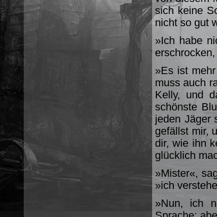
sich keine S
nicht so gut 
»Ich habe ni
erschrocken,
»Es ist mehr
muss auch rau
Kelly, und d
schönste Bl
jeden Jäger 
gefällst mir,
dir, wie ihn 
glücklich mac
»Mister«, sa
»ich verstehe
»Nun, ich n
Sprache; aber