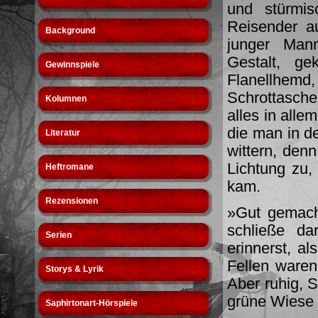
und stürmis
Reisender a
Background
junger Mann
Gestalt, ge
Gewinnspiele
Flanellhem
Schrottasch
Kolumnen
alles in alle
die man in d
Literatur
wittern, denn
Lichtung zu,
Heftromane
kam.
Rezensionen
»Gut gemach
schließe da
Serien
erinnerst, a
Fellen waren
Storys & Lyrik
Aber ruhig, S
grüne Wiese 
Saphirtonart-Hörspiele