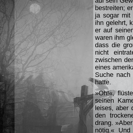
auf sein Gew
bestreiten; e
ja sogar mit
ihn gelehrt,
er auf sein
waren ihm gl
dass die gr
nicht eintr
zwischen de
eines amerik
Suche nach 
hatte.
»Oh!«, flüst
seinen Kame
leises, aber
den trocke
drang. »Aber 
nötig.« Und