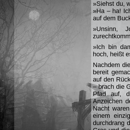
»Siehst du, w
»Ha – ha! Ic
auf dem Bucke
»Unsinn, J
zurechtkomme
»Ich bin dam
hoch, heißt 
Nachdem dies
bereit gema
auf den Rüc
– brach die 
Pfad auf, d
Anzeichen d
Nacht waren
einem einzi
durchdrang d