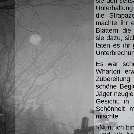
sie den selt
Unterhaltung
die Strapaz
machte ihr 
Blättern, di
sie dazu, si
taten es ihr
Unterbrechun
Es war scho
Wharton erw
Zubereitung 
schöne Begle
Jäger neugier
Gesicht, in
Schönheit m
mischte.
»Nun, ich bin