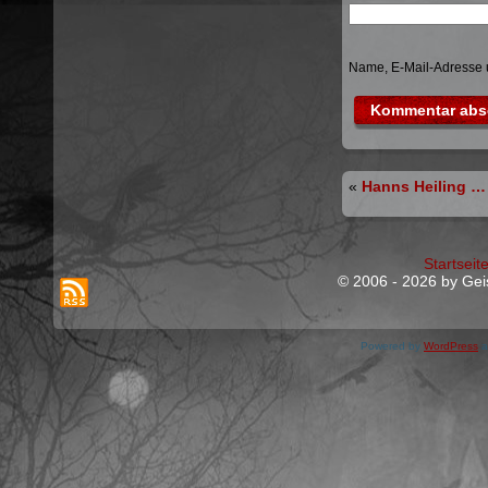
Name, E-Mail-Adresse 
«
Hanns Heiling … 
Startseit
© 2006 - 2026 by Geis
Powered by
WordPress
a