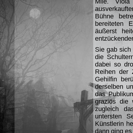
Mlle. Viola
ausverkauften
Bühne betre
bereiteten 
äußerst he
entzückender
Sie gab sich 
die Schulter
dabei so dro
Reihen der 
Gehilfin ber
derselben u
das Publiku
graziös die
zugleich d
untersten S
Künstlerin h
dann ging es