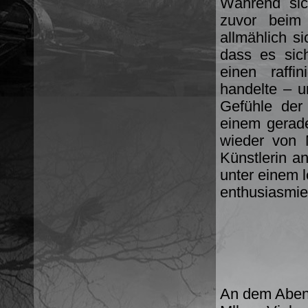
Während sic
zuvor beim 
allmählich s
dass es sic
einen raffi
handelte – u
Gefühle der
einem gerade
wieder von 
Künstlerin an
unter einem l
enthusiasmie
An dem Abend