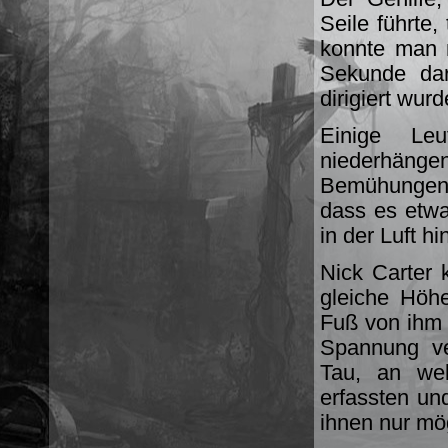
Seile führte,
konnte man 
Sekunde dar
dirigiert wurd
Einige Le
niederhänge
Bemühungen f
dass es etw
in der Luft hi
Nick Carter 
gleiche Höh
Fuß von ihm 
Spannung ve
Tau, an we
erfassten un
ihnen nur mö