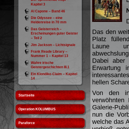
Kapitel 3
Al Capone – Band 46
Die Odyssee – eine
D
Heldenreise in 70 mm
Das Geisterreich –
Das den weit
Erscheinungen guter Geister
Platz füllen
– Teil 2
Laune u
Jim Jackson – Lichtsignale
Frank Reade Library –
abwechslun
Nummer 1 – Kapitel 13
Dabei aber 
Wahre irische
Erwartung i
Geistergeschichten III.1
interessante
Ein Klondike-Claim – Kapitel
14
hellen Schare
Von den in
Startseite
verwöhnten 
Galerie-Publ
Operation KOLUMBUS
nun die Vor
welche das A
Paraforce
verhieß, getr