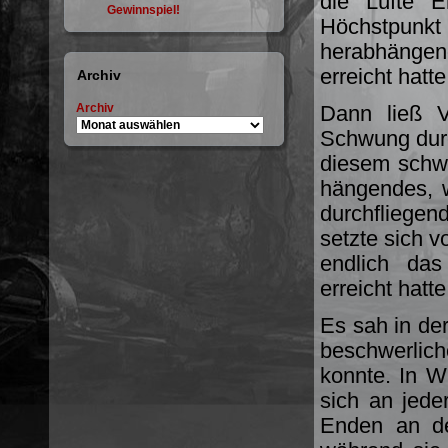
die Lüfte 
Gewinnspiel!
Höchstpun
herabhängen
erreicht hatte
Archiv
Archiv
Dann ließ V
Schwung durc
diesem schw
hängendes, 
durchfliegend
setzte sich vo
endlich das
erreicht hatte
Es sah in der
beschwerlic
konnte. In W
sich an jede
Enden an de