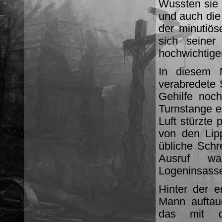
Wussten sie 
und auch die 
der minutiös
sich seiner
hochwichtigen
In diesem 
verabredete 
Gehilfe noc
Turnstange e
Luft stürzte 
von den Lip
übliche Schr
Ausruf wa
Logeninsass
Hinter der e
Mann auftau
das mit de