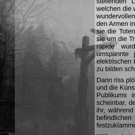
stellenden
welchen die 
wundervollen
den Armen in 
sie die Tote
sie um die T
rapide wur
umspannte j
elektrischen
zu bilden sch
Dann riss plö
und die Künst
Publikums i
scheinbar, de
ihr, während
befindlich
festzuklamme