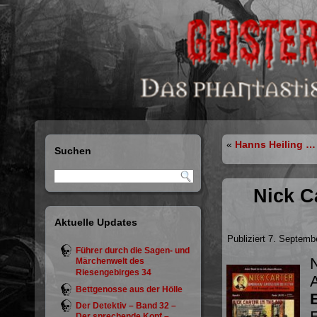
«
Hanns Heiling … 
Suchen
Nick C
Aktuelle Updates
Publiziert
7. Septemb
Führer durch die Sagen- und
N
Märchenwelt des
Riesengebirges 34
Bettgenosse aus der Hölle
Der Detektiv – Band 32 –
Der sprechende Kopf –