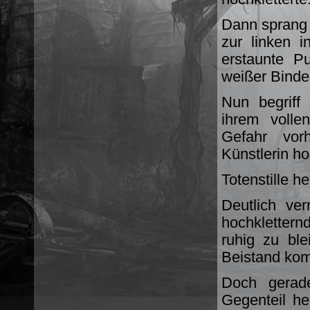
Dann sprang d
zur linken 
erstaunte P
weißer Bind
Nun begriff
ihrem volle
Gefahr vor
Künstlerin ho
Totenstille h
Deutlich ve
hochklettern
ruhig zu ble
Beistand ko
Doch gerade
Gegenteil he