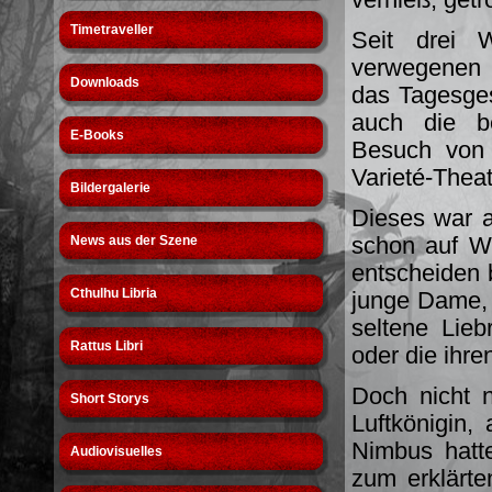
Timetraveller
Seit drei 
verwegenen 
Downloads
das Tagesge
auch die be
E-Books
Besuch von V
Varieté-Theat
Bildergalerie
Dieses war a
schon auf W
News aus der Szene
entscheiden 
Cthulhu Libria
junge Dame, 
seltene Lieb
Rattus Libri
oder die ihr
Doch nicht 
Short Storys
Luftkönigin
Nimbus hatt
Audiovisuelles
zum erklärte