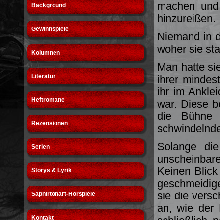
machen und 
Background
hinzureißen.
Gewinnspiele
Niemand in d
woher sie st
Kolumnen
Man hatte si
Literatur
ihrer mindes
ihr im Ankle
Heftromane
war. Diese be
die Bühne 
Rezensionen
schwindelnde
Solange die
Serien
unscheinbare
Keinen Blick
Storys & Lyrik
geschmeidige
sie die vers
Saphirtonart-Hörspiele
an, wie der 
Kontakt