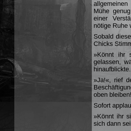
allgemeinen
Mühe genug,
einer Verst
nötige Ruhe w
Sobald diese
Chicks Stimm
»Könnt ihr s
gelassen, w
hinaufblickte.
»Ja!«, rief 
Beschäftigung
oben bleiben
Sofort appla
»Könnt ihr s
sich dann se