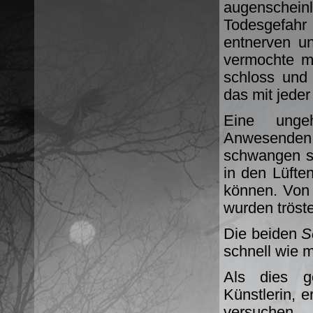
augenscheinl
Todesgefahr
entnerven un
vermochte m
schloss und 
das mit jede
Eine unge
Anwesenden. 
schwangen si
in den Lüft
können. Von
wurden tröst
Die beiden
S
schnell wie m
Als dies g
Künstlerin, 
versuchen,