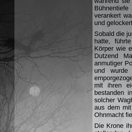
während sie 
Bühnentiefe
verankert wa
und gelocker
Sobald die ju
hatte, führ
Körper wie 
Dutzend Mal
anmutiger P
und wurde
emporgezoge
mit ihren e
bestanden i
solcher Wag
aus dem mit
Ohnmacht fie
Die Krone ih