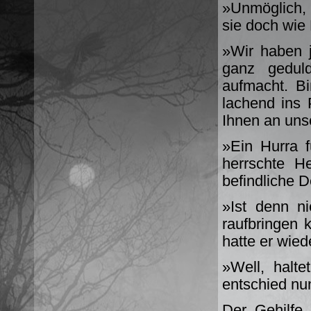
»Unmöglich, 
sie doch wie 
»Wir haben j
ganz geduld
aufmacht. Bi
lachend ins
Ihnen an uns
»Ein Hurra 
herrschte H
befindliche D
»Ist denn n
raufbringen 
hatte er wie
»Well, halte
entschied nun
Der Gehilfe,