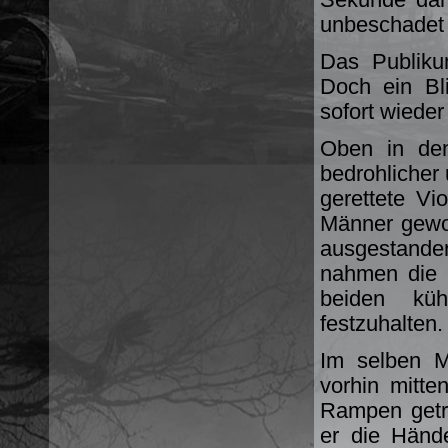
unbeschadet 
Das Publikum
Doch ein Bl
sofort wiede
Oben in den
bedrohlicher
gerettete Vi
Männer gewon
ausgestande
nahmen die 
beiden kü
festzuhalten.
Im selben M
vorhin mitte
Rampen getr
er die Händ