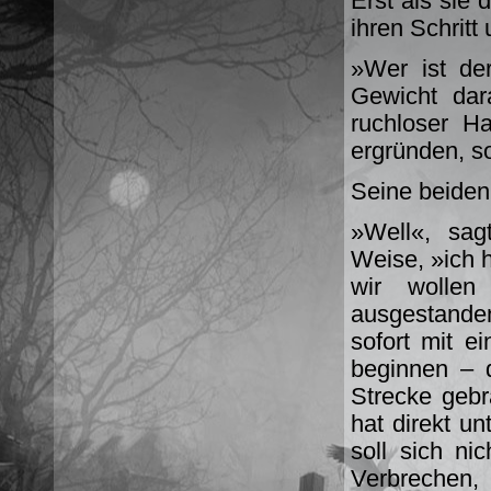
Erst als sie 
ihren Schritt
»Wer ist de
Gewicht dar
ruchloser H
ergründen, s
Seine beiden
»Well«, sag
Weise, »ich 
wir wolle
ausgestande
sofort mit e
beginnen – 
Strecke gebr
hat direkt u
soll sich ni
Verbrechen,