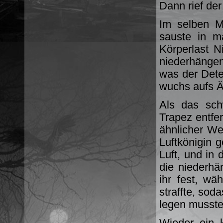
Dann rief der
Im selben M
sauste in m
Körperlast 
niederhänge
was der Dete
wuchs aufs Ä
Als das sch
Trapez entfer
ähnlicher We
Luftkönigin 
Luft, und in
die niederhä
ihr fest, wä
straffte, sod
legen musste
Wieder ein 