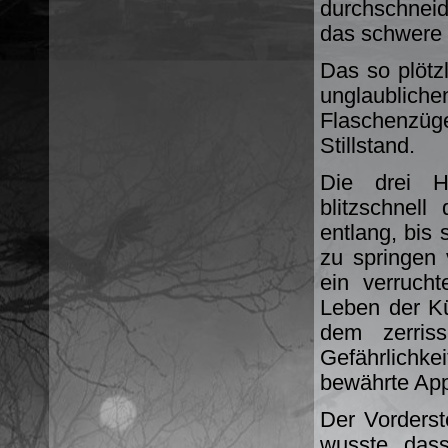
durchschneid
das schwere 
Das so plötzl
unglaublic
Flaschenzüg
Stillstand.
Die drei He
blitzschnel
entlang, bis 
zu springen
ein verruch
Leben der K
dem zerris
Gefährlichk
bewährte Appa
Der Vorderst
wusste, dass 