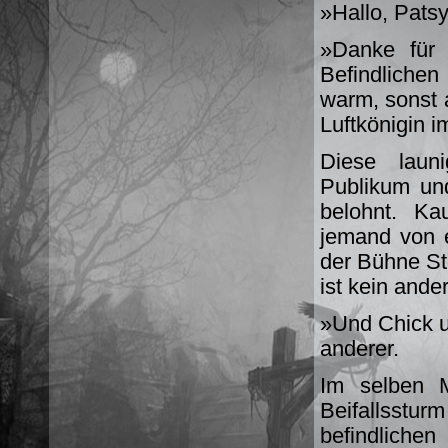
»Hallo, Patsy
»Danke für 
Befindliche
warm, sonst 
Luftkönigin 
Diese laun
Publikum un
belohnt. Ka
jemand von e
der Bühne St
ist kein ande
»Und Chick un
anderer.
Im selben 
Beifallsstu
befindlich