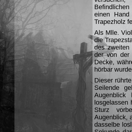
Befindlichen
einen Hand 
Trapezholz fe
Als Mlle. Vi
die Trapezst
des zweiten 
der von der 
Decke, währe
hörbar wurde
Dieser rührt
Seilende ge
Augenblick 
losgelassen 
Sturz vorb
Augenblick, a
dasselbe losl
Sekunde dar