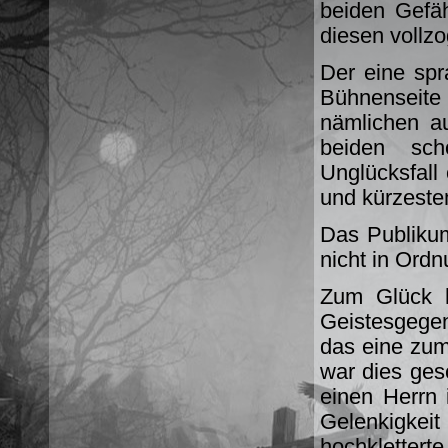
beiden Gefäh
diesen vollz
Der eine sp
Bühnenseite
nämlichen au
beiden sc
Unglücksfall
und kürzeste
Das Publiku
nicht in Ordn
Zum Glück h
Geistesgegen
das eine zum
war dies ge
einen Herrn i
Gelenkigk
hochkletterte