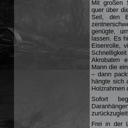
Mit großen 
quer über di
Seil, den 
zentnerschwe
genügte, um
lassen. Es h
Eisenrolle, 
Schnelligk
Akrobaten e
Mann die eine
– dann pack
hängte sich 
Holzrahmen d
Sofort be
Daranhänge
zurückzugleit
Frei in der