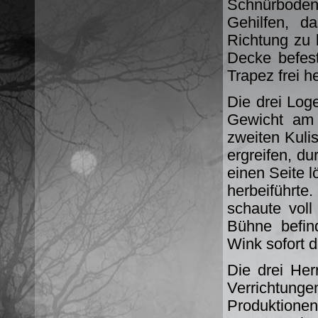
Schnürbode
Gehilfen, d
Richtung zu 
Decke befest
Trapez frei he
Die drei Log
Gewicht am 
zweiten Kuli
ergreifen, d
einen Seite l
herbeiführte
schaute vol
Bühne befin
Wink sofort 
Die drei Her
Verrichtun
Produktione