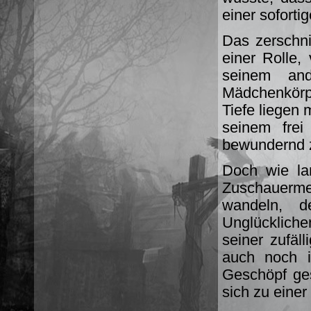
einer soforti
Das zerschni
einer Rolle,
seinem an
Mädchenkörpe
Tiefe liegen
seinem frei
bewundernd z
Doch wie la
Zuschauerm
wandeln, 
Unglücklich
seiner zufäl
auch noch 
Geschöpf ges
sich zu eine