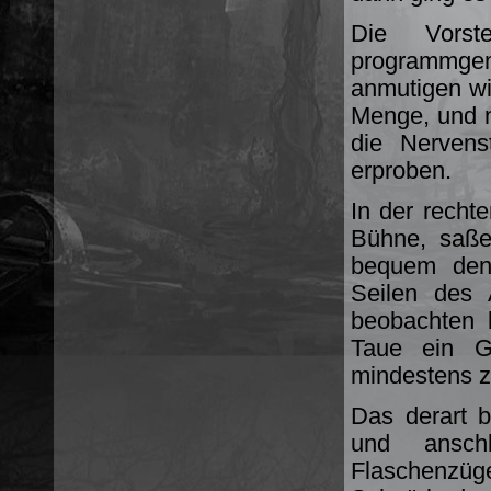
Die Vors
programmgem
anmutigen wie
Menge, und n
die Nervens
erproben.
In der recht
Bühne, saße
bequem den 
Seilen des 
beobachten 
Taue ein G
mindestens z
Das derart b
und ansch
Flaschenz