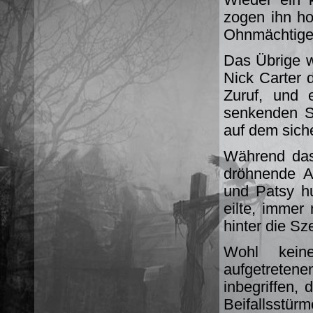
zogen ihn ho
Ohnmächtige 
Das Übrige w
Nick Carter 
Zuruf, und 
senkenden S
auf dem sich
Während das
dröhnende Ap
und Patsy hu
eilte, imme
hinter die Sz
Wohl keine
aufgetretenen
inbegriffen,
Beifallsstü