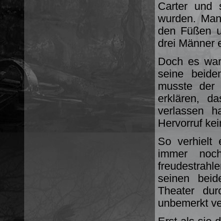
Carter und 
wurden. Man 
den Füßen u
drei Männer 
Doch es war
seine beide
musste der 
erklären, d
verlassen 
Hervorruf kei
So verhielt 
immer noch
freudestrah
seinen beid
Theater du
unbemerkt ve