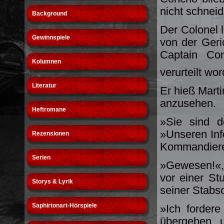
nicht schneid
Background
Der Colonel l
Gewinnspiele
von der Geri
Captain Co
Kolumnen
verurteilt wo
Literatur
Er hieß Marti
anzusehen.
Heftromane
»Sie sind d
»Unseren Inf
Rezensionen
Kommandier
Serien
»Gewesen!«, 
vor einer St
Storys & Lyrik
seiner Stabso
Saphirtonart-Hörspiele
»Ich forder
übergeben, 