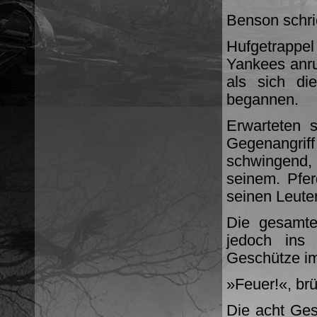
Benson schri
Hufgetrappel
Yankees anru
als sich di
begannen.
Erwarteten 
Gegenangriff
schwingend, 
seinem. Pfer
seinen Leute
Die gesamte
jedoch ins 
Geschütze im 
»Feuer!«, brü
Die acht Ges