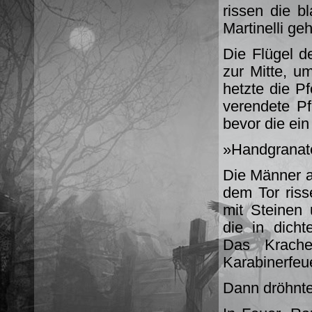
rissen die b
Martinelli ge
Die Flügel d
zur Mitte, u
hetzte die P
verendete P
bevor die ei
»Handgranate
Die Männer 
dem Tor riss
mit Steinen 
die in dicht
Das Krache
Karabinerfeu
Dann dröhnte