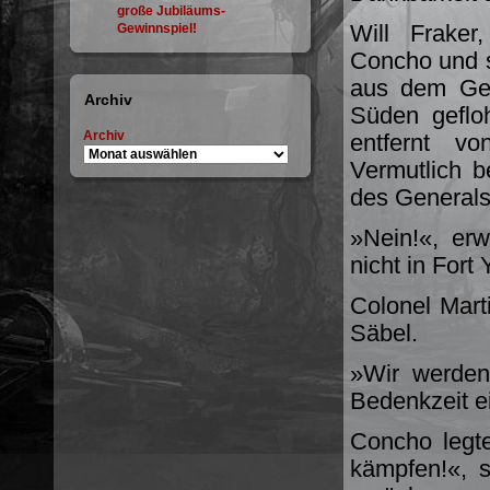
große Jubiläums-
Will Fraker
Gewinnspiel!
Concho und s
aus dem Gef
Archiv
Süden gefloh
Archiv
entfernt v
Vermutlich b
des Generals,
»Nein!«, erw
nicht in Fort
Colonel Mart
Säbel.
»Wir werden 
Bedenkzeit 
Concho legt
kämpfen!«, s