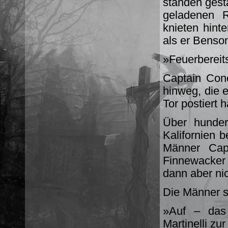
standen gesta
geladenen R
knieten hint
als er Benson
»Feuerbereits
Captain Con
hinweg, die 
Tor postiert h
Über hunder
Kalifornien b
Männer Capt
Finnewacker
dann aber nic
Die Männer s
»Auf – das 
Martinelli zur