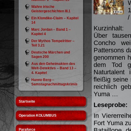
W
Wahre irische
1
Geistergeschichten III.1
/
Ein Klondike-Claim – Kapitel
14
Kurzinhalt:
Marc Jordan – Band 1 –
Kapitel 4
Über tause
Der Mythos Tempelritter –
Concho wei
Teil 3.21
Pattersons d
Deutsche Märchen und
genommen hat
Sagen 200
dem Tod ge
Aus den Geheimakten des
Welt-Detektivs – Band 13 –
Naturtalent
4. Kapitel
fleißig sein
Hanno Berg –
Samstagnachmittagskrimis
reichlich ge
Yuma …
Startseite
Leseprobe:
In Viererrei
Operation KOLUMBUS
Fort Yuma zu
Bataillone, d
Paraforce