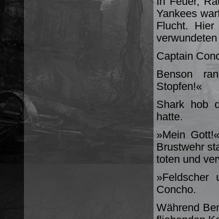
In Feuer, Ra
Yankees warf
Flucht. Hier
verwundeten
Captain Conch
Benson ran
Stopfen!«
Shark hob d
hatte.
»Mein Gott!
Brustwehr st
toten und ve
»Feldscher 
Concho.
Während Bens