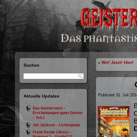
«
Wir! Jetzt! Hier!
Suchen
Publiziert
31. Juli 201
Aktuelle Updates
B
Das Geisterreich –
C
Erscheinungen guter Geister
– Teil 2
Jim Jackson – Lichtsignale
Frank Reade Library –
Nummer 1 – Kapitel 13