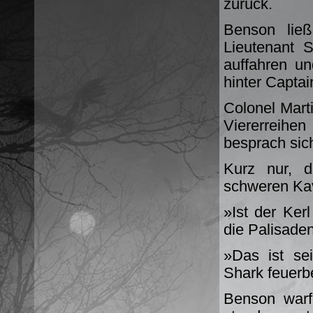
zurück.
Benson ließ
Lieutenant S
auffahren un
hinter Capta
Colonel Marti
Viererreihe
besprach sich
Kurz nur, 
schweren Kava
»Ist der Kerl
die Palisade
»Das ist se
Shark feuerb
Benson warf