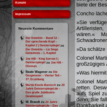
Kontakt
biete der Be
Concho lächel
Impressum
»Sie verfüg
Artillerist
Neueste Kommentare
wären.« Ma
Der Detektiv – Band 32 –
Schwadronen!
Der sprechende Kopf –
Kapitel 2 | Geisterspiegel
zu
»Da schätze 
Der Detektiv – Liu Sings
Geheimnis – 1. Kapitel
Colonel Marti
Joe Hill – King Sorrow I |
Geisterspiegel
zu
Joe Hill –
großzügiges
Fireman
»Was hiermit
Beate Wagener
zu
Die
Gespenster – Vierter Teil –
37. Erzählung
Colonel Mart
zu
Martin Eisele-Baresch
20
retten. Desw
Jahre Geisterspiegel.de –
aufs Spiel z
Das große Jubiläums-
Gewinnspiel!
denn, Sie fal
W. Brandt
zu
20 Jahre
Dankbarkeit 
Geisterspiegel.de – Das