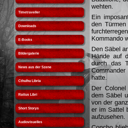
wehten.
Timetraveller
Ein imposan
den Türmen 
Downloads
furchterrege
Kommando wa
E-Books
Den Säbel an 
Bildergalerie
Hände auf d
durch das T
News aus der Szene
Commander v
hatte.
Cthulhu Libria
Der Colonel 
dem Säbel un
Rattus Libri
von der ganze
er im Sattel
Short Storys
aufzusehen.
Audiovisuelles
Concho blie