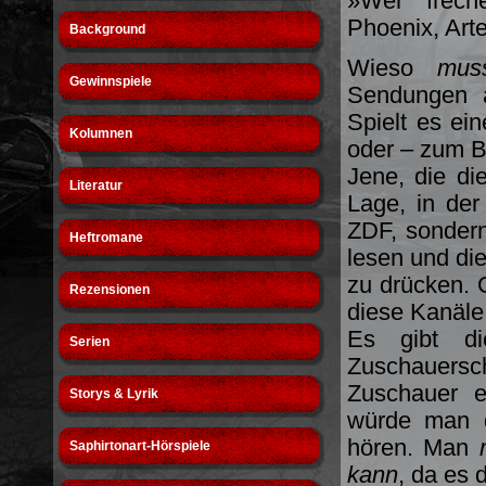
»Wer frech
Phoenix, Art
Background
Wieso
mus
Gewinnspiele
Sendungen a
Spielt es ei
Kolumnen
oder – zum B
Jene, die di
Literatur
Lage, in der
ZDF, sonder
Heftromane
lesen und di
zu drücken. 
Rezensionen
diese Kanäle
Es gibt di
Serien
Zuschauersc
Zuschauer e
Storys & Lyrik
würde man d
hören. Man
Saphirtonart-Hörspiele
kann
, da es 