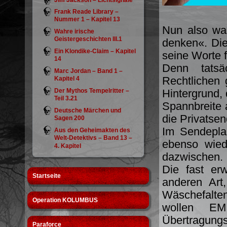
Jim Jackson – Lichtsignale
Frank Reade Library –
Nummer 1 – Kapitel 13
Nun also wa
Wahre irische
Geistergeschichten III.1
denken«. Die
Ein Klondike-Claim – Kapitel
seine Worte 
14
Denn tatsä
Marc Jordan – Band 1 –
Rechtlichen 
Kapitel 4
Der Mythos Tempelritter –
Hintergrund
Teil 3.21
Spannbreite 
Deutsche Märchen und
die Privatsen
Sagen 200
Im Sendepla
Aus den Geheimakten des
Welt-Detektivs – Band 13 –
ebenso wied
4. Kapitel
dazwischen.
Die fast er
Startseite
anderen Art
Wäschefalten
Operation KOLUMBUS
wollen E
Übertragungs
Paraforce