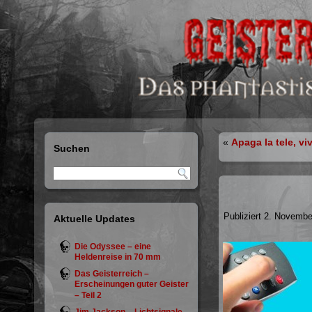
«
Apaga la tele, vi
Suchen
Publiziert
2. Novembe
Aktuelle Updates
Die Odyssee – eine
Heldenreise in 70 mm
Das Geisterreich –
Erscheinungen guter Geister
– Teil 2