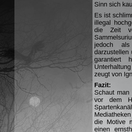
Sinn sich kau
Es ist schli
illegal hoch
die Zeit v
Sammelsuriu
jedoch als
darzustellen
garantiert 
Unterhaltung
zeugt von I
Fazit:
Schaut man s
vor dem Hi
Spartenkan
Mediatheken 
die Motive 
einen ernst