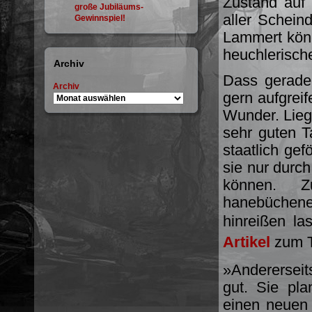
Zustand auf 
große Jubiläums-
aller Schein
Gewinnspiel!
Lammert könn
heuchlerisch
Archiv
Dass gerade
Archiv
gern aufgreif
Wunder. Lieg
sehr guten T
staatlich ge
sie nur durch
können. Z
hanebüchene
hinreißen la
Artikel
zum T
»Andererseit
gut. Sie pl
einen neuen 