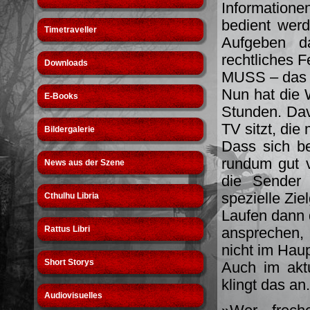
Information
bedient werd
Timetraveller
Aufgeben da
rechtliches 
Downloads
MUSS – das is
Nun hat die 
E-Books
Stunden. Dav
TV sitzt, die
Bildergalerie
Dass sich be
rundum gut v
News aus der Szene
die Sender 
spezielle Zi
Cthulhu Libria
Laufen dann 
Rattus Libri
ansprechen, 
nicht im Hau
Short Storys
Auch im aktu
klingt das an.
Audiovisuelles