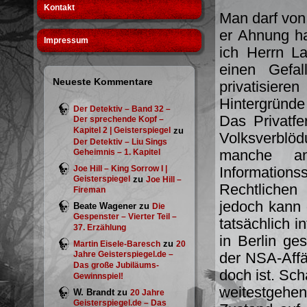
Kontakt
Man darf von 
er Ahnung ha
Impressum
ich Herrn L
einen Gef
Neueste Kommentare
privatisie
Hintergründe
Der Detektiv – Band 32 –
Das Privatfe
Der sprechende Kopf –
Kapitel 2 | Geisterspiegel
zu
Volksverblö
Der Detektiv – Liu Sings
manche an
Geheimnis – 1. Kapitel
Joe Hill – King Sorrow I |
Information
Geisterspiegel
zu
Joe Hill –
Rechtlichen 
Fireman
jedoch kann 
Beate Wagener
zu
Die
Gespenster – Vierter Teil –
tatsächlich i
37. Erzählung
in Berlin ge
zu
Martin Eisele-Baresch
20
Jahre Geisterspiegel.de –
der NSA-Affär
Das große Jubiläums-
doch ist. Sch
Gewinnspiel!
weitestgehe
W. Brandt
zu
20 Jahre
Geisterspiegel.de – Das