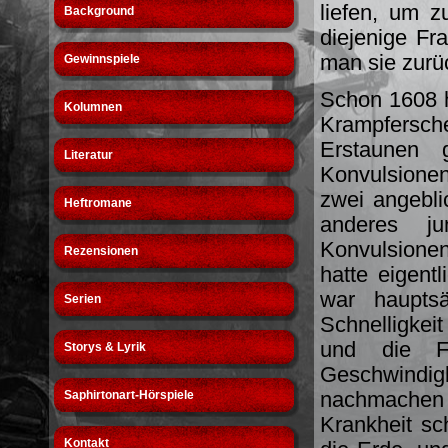
liefen, um 
Background
diejenige Fr
man sie zurü
Gewinnspiele
Schon 1608 h
Kolumnen
Krampfersc
Erstaunen 
Literatur
Konvulsionen 
zwei angebl
Heftromane
anderes j
Konvulsionen
Rezensionen
hatte eigent
war haupts
Serien
Schnelligke
und die F
Storys & Lyrik
Geschwindig
nachmachen 
Saphirtonart-Hörspiele
Krankheit sch
Kontakt