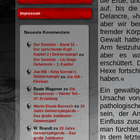
die Erde, un
auf, bis die
Impressum
Delancre, »h
aber wir be
fremder Körp
Neueste Kommentare
Gewalt hatt
Der Detektiv – Band 32 –
Arm festzuh
Der sprechende Kopf –
aber es wa
Kapitel 2 | Geisterspiegel
zu
Der Detektiv – Liu Sings
erschüttert.
Geheimnis – 1. Kapitel
Hexe fortsch
Joe Hill – King Sorrow I |
Geisterspiegel
zu
Joe Hill –
haben.«
Fireman
Ein gewaltig
Beate Wagener
zu
Die
Gespenster – Vierter Teil –
Ursache von
37. Erzählung
pathologisc
zu
Martin Eisele-Baresch
20
Jahre Geisterspiegel.de –
sein, der A
Das große Jubiläums-
Einfluss zusc
Gewinnspiel!
man fürchtet,
W. Brandt
zu
20 Jahre
Geisterspiegel.de – Das
In dem letzt
große Jubiläums-