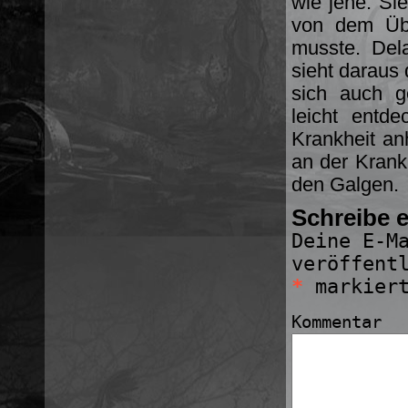
wie jene. Sie
von dem Übe
musste. Del
sieht daraus 
sich auch g
leicht entd
Krankheit an
an der Krank
den Galgen.
Schreibe 
Deine E-M
veröffent
*
markier
Kommentar