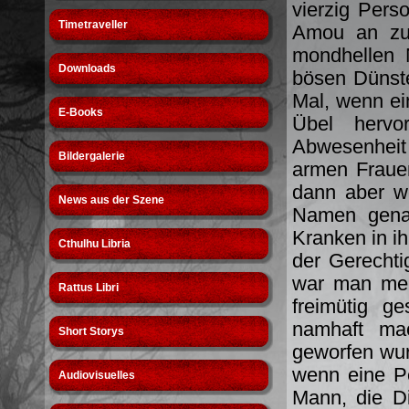
vierzig Pers
Timetraveller
Amou an zu 
mondhellen 
Downloads
bösen Dünste
Mal, wenn ein
E-Books
Übel hervo
Abwesenheit 
Bildergalerie
armen Fraue
dann aber w
News aus der Szene
Namen genan
Kranken in i
Cthulhu Libria
der Gerechtig
war man meh
Rattus Libri
freimütig g
namhaft mac
Short Storys
geworfen wur
wenn eine Pe
Audiovisuelles
Mann, die D