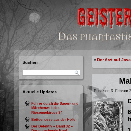
«
Der Arzt auf Java
Suchen
Ma
Publiziert
3. Februar 
Aktuelle Updates
D
Führer durch die Sagen- und
Märchenwelt des
6
Riesengebirges 34
h
Bettgenosse aus der Hölle
Der Detektiv – Band 32 –
1
Der sprechende Kopf –