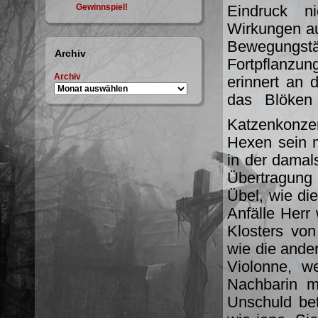
Gewinnspiel!
Eindruck n
Wirkungen au
Bewegungstät
Archiv
Fortpflanzun
Archiv
erinnert an 
das Blöken 
Katzenkonze
Hexen sein m
in der damal
Übertragung
Übel, wie di
Anfälle Herr
Klosters von
wie die ande
Violonne, w
Nachbarin mi
Unschuld bet