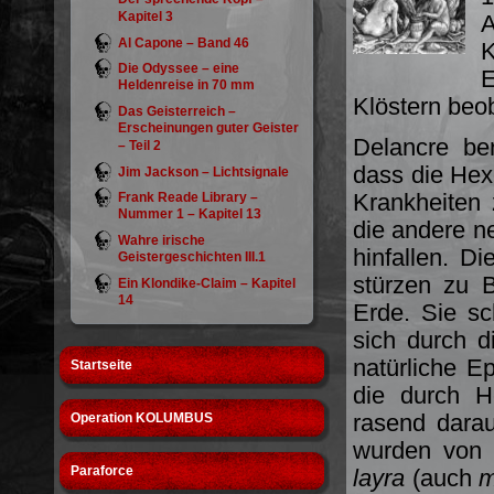
Kapitel 3
A
Al Capone – Band 46
Die Odyssee – eine
E
Heldenreise in 70 mm
Klöstern beob
Das Geisterreich –
Erscheinungen guter Geister
Delancre be
– Teil 2
dass die Hex
Jim Jackson – Lichtsignale
Krankheiten 
Frank Reade Library –
Nummer 1 – Kapitel 13
die andere n
Wahre irische
hinfallen. Di
Geistergeschichten III.1
stürzen zu B
Ein Klondike-Claim – Kapitel
14
Erde. Sie sc
sich durch 
natürliche Ep
Startseite
die durch H
rasend darau
Operation KOLUMBUS
wurden von 
Paraforce
layra
(auch
m