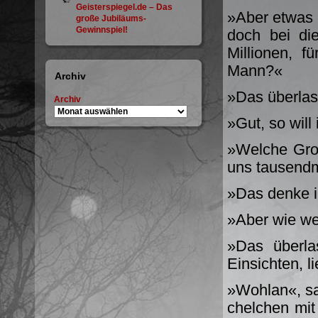
Geisterspiegel.de – Das
»Aber etwas 
große Jubiläums-
Gewinnspiel!
doch bei di
Millionen, f
Mann?«
Archiv
»Das überlass
Archiv
»Gut, so wil
»Welche Groß
uns tausend­
»Das denke i
»Aber wie we
»Das überla
Einsichten, l
»Wohlan«, sa
chelchen mi