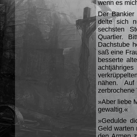
wenn es mich
Der Bankier 
delte sich 
sechsten St
Quartier. B
Dachstube he
saß eine Fra
besserte alt
achtjährig
verkrüppelt
nähen. Auf
zerbrochene T
»Aber liebe M
gewaltig.«
»Gedulde dic
Geld warten 
den Armen zu