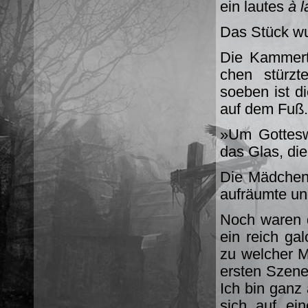
ein lautes
à l
Das Stück wu
Die Kammertü
chen stürzte
soeben ist di
auf dem Fuß
»Um Gotteswi
das Glas, die
Die Mädchen 
aufräumte und
Noch waren d
ein reich gal
zu wel­cher 
ersten Szene
Ich bin ganz 
sich auf ei