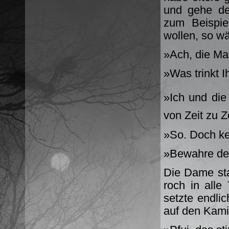
und gehe de
zum Beispie
wollen, so w
»Ach, die Ma
»Was trinkt 
»Ich und die 
von Zeit zu 
»So. Doch k
»Bewahre de
Die Dame st
roch in alle
setzte endli
auf den Kami