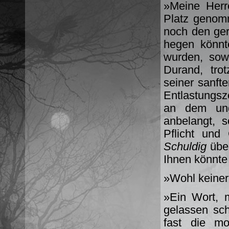
»Meine Herr
Platz genomm
noch den ger
hegen könnt
wurden, sow
Durand, tro
seiner sanft
Entlastungsz
an dem ung
anbelangt, 
Pflicht un
Schuldig
über
Ihnen könnte
»Wohl keiner
»Ein Wort, m
gelassen sc
fast die m