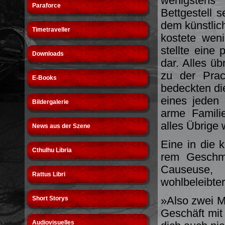
wenigsten
Paraforce
Bettgestell s
dem künstlic
Timetraveller
kostete wen
stellte eine
Downloads
dar. Alles ü
zu der Prac
E-Books
bedeckten di
eines jeden
Bildergalerie
arme Famili
alles Übrige 
News aus der Szene
Eine in die 
Cthulhu Libria
rem Geschme
Causeuse,
Rattus Libri
wohlbeleibter
»Also zwei Mi
Short Storys
Geschäft mit 
Audiovisuelles