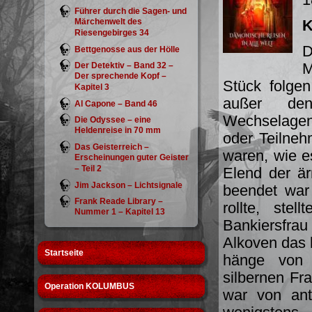
Führer durch die Sagen- und
Märchenwelt des
K
Riesengebirges 34
D
Bettgenosse aus der Hölle
M
Der Detektiv – Band 32 –
Der sprechende Kopf –
Stück folge
Kapitel 3
außer den
Al Capone – Band 46
Wechselagen
Die Odyssee – eine
Heldenreise in 70 mm
oder Teilneh
Das Geisterreich –
waren, wie e
Erscheinungen guter Geister
– Teil 2
Elend der är
Jim Jackson – Lichtsignale
beendet war
Frank Reade Library –
rollte, ste
Nummer 1 – Kapitel 13
Bankiersfrau
Alkoven das 
Startseite
hänge von 
silbernen Fr
Operation KOLUMBUS
war von ant