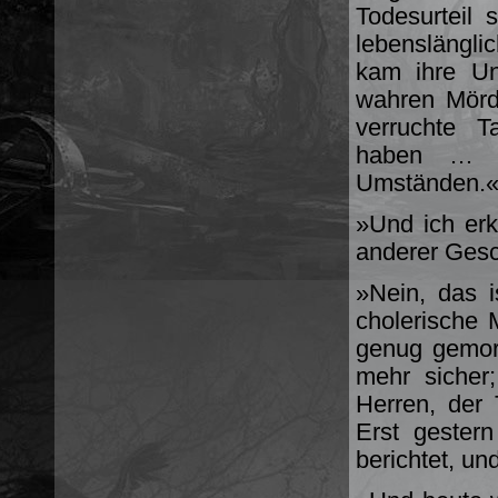
Todesurteil 
lebenslänglic
kam ihre Un
wahren Mörde
ver­ruchte 
haben … I
Umständen.
»Und ich erk
anderer Gesc
»Nein, das i
cholerische 
genug gemor
mehr sicher
Herren, der 
Erst gester
berichtet, u