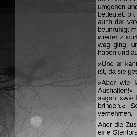
um­gehen und 
be­deutet, of
auch der Vate
beunruhigt mi
wieder zurüc
weg ging, u
haben und au
»Und er kann
ist, da sie g
»Aber wie l
Aushalten!«
sagen, »wie 
bringen.« S
vernehmen.
Aber die Zus
eine Stentor