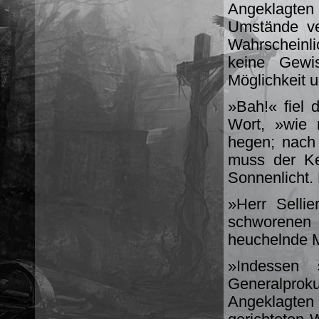
Angeklagte
Umstände ve
Wahrscheinli
keine Gewi
Möglichkeit 
»Bah!« fiel 
Wort, »wie 
hegen; nach
muss der Ke
Sonnenlicht.
»Herr Selli
schworenen
heuchelnde M
»Indessen 
Generalpro
Angeklagten