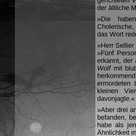
gerichteten 
der ältliche 
»Die haben
Cholerische,
das Wort rede
»Herr Sellier
»Fünf Perso
erkannt, der
Wolf
mit blu
herkommend,
ermordeten 
kleinen Vi
davonjagte.«
»Aber drei a
befanden, be
habe als jen
Ähnlichkeit 