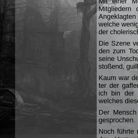
Mit einer M
Mitgliedern
Angeklagte
welche wenig
der choleris
Die Szene ve
den zum Tod
seine Unschu
stoßend, guill
Kaum war der
ter der gaff
ich bin der
welches dies
Der Mensch 
gesprochen.
Noch führte