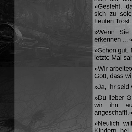
»Gesteht, d
sich zu sol
Leuten Trost
»Wenn Sie 
erkennen …
»Schon gut. 
letzte Mal s
»Wir arbeitet
Gott, dass wi
»Ja, Ihr seid
»Du lieber G
wir ihn au
angeschafft.
»Neulich w
Kindern bei