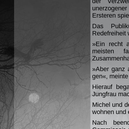
der Verzwei
unerzogener 
Ersteren spie
Das Publi
Redefreiheit 
»Ein recht 
meisten f
Zusammenhan
»Aber ganz 
gen«, meinte
Hierauf beg
Jung­frau mac
Michel und de
wohnen und e
Nach beend