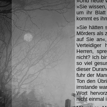
»Und heute wi
»Sie wissen, 
um ihr Blat
kommt es ihn
»Sie hätten 
Mörders als 
auf Sie an«
Verteidiger 
Herren, spr
nicht? Ich bi
so viel ges
dieser Duran
fuhr der Man
Ton den Übri
imstande war
Wort hervor
nicht einmal