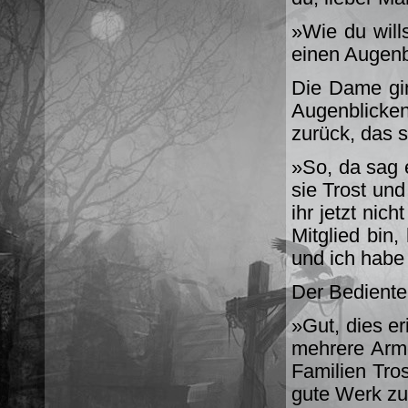
»Wie du will
einen Augenb
Die Dame gin
Augenblicke
zurück, das 
»So, da sag e
sie Trost und
ihr jetzt nic
Mitglied bin,
und ich habe
Der Bediente 
»Gut, dies e
mehrere Arm
Familien Tros
gute Werk zu