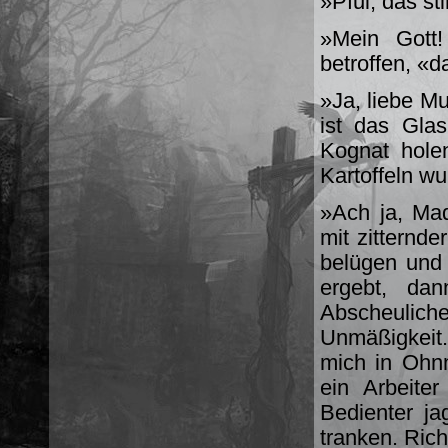
»Pfui, das st
»Mein Gott!
betroffen, «
»Ja, liebe Mu
ist das Gla
Kognat hole
Kartoffeln wu
»Ach ja, Mad
mit zitternd
belügen und
ergebt, da
Abscheulic
Unmäßigkeit.
mich in Ohn
ein Arbeite
Bedienter j
tranken. Ric