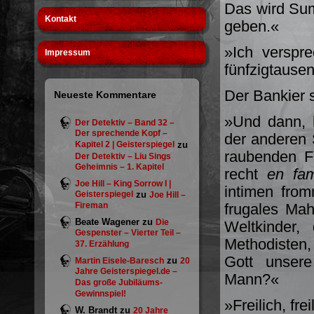
Das wird Su
Kontakt
geben.«
»Ich verspre
Impressum
fünfzigtausen
Der Bankier 
Neueste Kommentare
»Und dann, l
Der Detektiv – Band 32 –
Der sprechende Kopf –
der anderen 
Kapitel 2 | Geisterspiegel
zu
rau­benden F
Der Detektiv – Liu Sings
Geheimnis – 1. Kapitel
recht
en fam
Joe Hill – King Sorrow I |
intimen fro
Geisterspiegel
zu
Joe Hill –
Fireman
frugales Mah
Beate Wagener
zu
Die
Weltkinder,
Gespenster – Vierter Teil –
Methodisten,
37. Erzählung
Gott unsere
zu
Martin Eisele-Baresch
20
Jahre Geisterspiegel.de –
Mann?«
Das große Jubiläums-
Gewinnspiel!
»Freilich, fre
W. Brandt
zu
20 Jahre