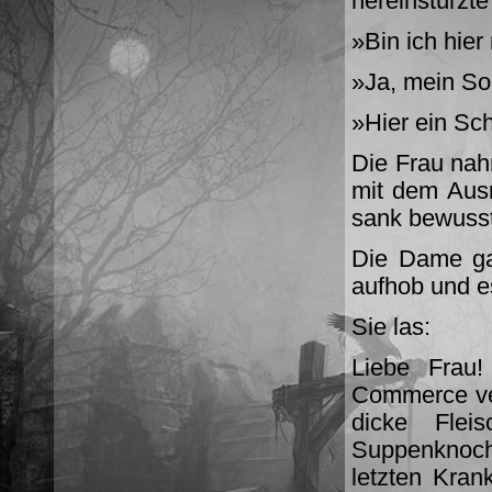
hereinstürzt
»Bin ich hier
»Ja, mein So
»Hier ein Sc
Die Frau nah
mit dem Au
sank bewusstl
Die Dame ga
aufhob und es
Sie las:
Liebe Frau
Commerce ver
dicke Fle
Suppenknoch
letzten Kran