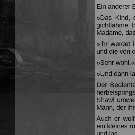
Ein anderer B
»Das Kind, 
gichtlahme 
Madame, das
»Ihr werdet 
und die von d
»Sehr wohl.«
»Und dann la
Der Bediente
herbeisprin
Shawl um­wer
Mann, der ih
Auch er wollt
ein kleines r
und las.