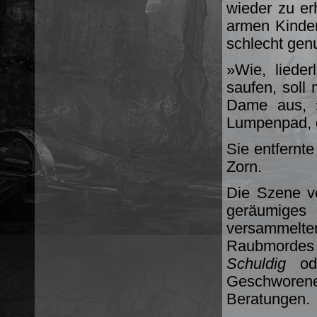
wieder zu er
armen Kinder
schlecht gen
»Wie, liede
saufen, soll 
Dame aus, »
Lumpenpad, d
Sie entfernte
Zorn.
Die Szene ve
geräumige
versammelt
Raubmordes 
Schuldig
od
Geschworene
Beratungen.