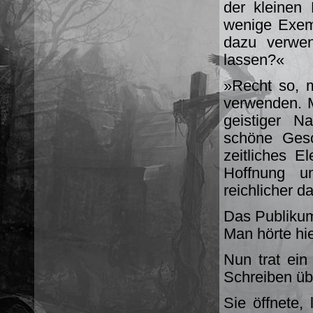
der klei­nen
wenige Exem
dazu verwen
lassen?«
»Recht so, 
ver­wenden. 
geistiger N
schöne Gesc
zeitliches E
Hoffnung u
reichlicher d
Das Publikum
Man hörte hi
Nun trat ein
Schreiben ü
Sie öffnete,