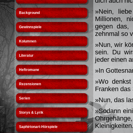
dich auch ni
»Nein, lieb
Background
Millionen, n
gegen das,
Gewinnspiele
zehnmal so v
Kolumnen
»Nun, wir kön
sein. Du wi
Literatur
jeder einen 
»In Gottesna
Heftromane
»Wo denkst 
Rezensionen
Franken das 
Serien
»Nun, das las
»Sodann einig
Storys & Lyrik
Ohrgehänge,
Klei­nigkeiten
Saphirtonart-Hörspiele