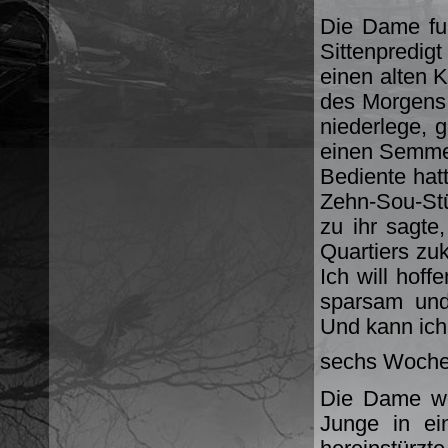
Die Dame fuh
Sittenpredigt
einen alten K
des Morgens 
niederlege, 
einen Semmel
Bediente hatt
Zehn-Sou-St
zu ihr sagte
Quartiers zu
Ich will hoff
sparsam und
Und kann ich 
sechs Wochen
Die Dame wol
Junge in ei