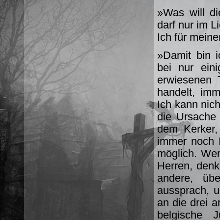
»Was will d
darf nur im L
Ich für meine
»Damit bin i
bei nur ein
erwiesenen 
handelt, imm
Ich kann nic
die Ursache
dem Kerker,
immer noch 
möglich. We
Herren, denk
andere, üb
aussprach, u
an die drei 
belgische 