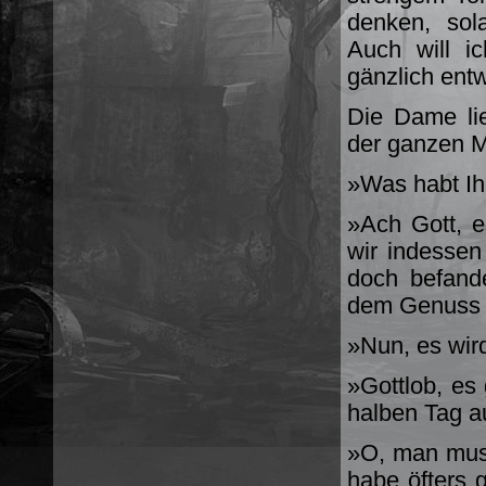
denken, sol
Auch will i
gänzlich ent
Die Dame li
der ganzen 
»Was habt Ihr
»Ach Gott, e
wir indessen 
doch befand
dem Genuss 
»Nun, es wir
»Gottlob, es
halben Tag a
»O, man muss
habe öfters 