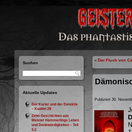
«
Der Fluch von Ca
Suchen
Dämonisch
Aktuelle Updates
Publiziert
30. Novemb
Der Kurier und der Detektiv
J
– Kapitel 28
D
Zehn Geschichten aus
Meister Hämmerlings Leben
N
und Denkwürdigkeiten – Teil
5.2
1