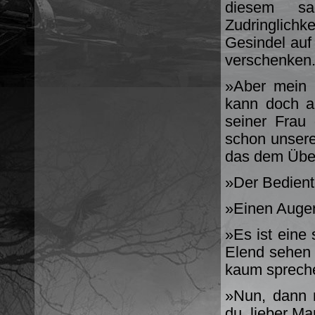
diesem sa
Zudringlich
Gesindel auf
verschenken
»Aber mein 
kann doch a
seiner Frau
schon unser
das dem Über
»Der Bediente
»Einen Augen
»Es ist eine
Elend sehen 
kaum sprech
»Nun, dann 
du, lieber M