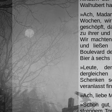
Walhubert ha
»Ach, Madam
Wochen, wir
geschöpft, d
zu ihrer und
Wir machten
und ließen
Boulevard de
Bier à sechs
»Leute, de
dergleichen
Schenken se
veranlasst fi
»Ach, liebe 
»Schon gut,
strengem To