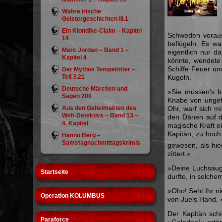
Wahre irische
Geistergeschichten III.1
Ein Klondike-Claim – Kapitel
Schweden voraus,
14
beflügeln. Es w
Marc Jordan – Band 1 –
eigentlich nur d
Kapitel 4
könnte, wendete 
Schiffe Feuer un
Der Mythos Tempelritter –
Teil 3.21
Kugeln.
Deutsche Märchen und
»Sie müssen’s be
Sagen 200
Knabe von ungefä
Aus den Geheimakten des
Ohr, warf sich m
Welt-Detektivs – Band 13 –
den Dänen auf d
4. Kapitel
magische Kraft e
Kapitän, zu hoch 
Hanno Berg –
Samstagnachmittagskrimis
gewesen, als hie
zittert.«
»Deine Luchsauge
Startseite
durfte, in solche
»Oho! Seht Ihr n
Operation KOLUMBUS
von Juels Hand. »
Der Kapitän sch
Paraforce
»Geladen!« ertön