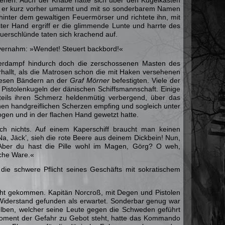
he er kurz vorher umarmt und mit so sonderbarem Namen
hinter dem gewaltigen Feuermörser und richtete ihn, mit
ster Hand ergriff er die glimmende Lunte und harrte des
uerschlünde taten sich krachend auf.
vernahm: »Wendet! Steuert backbord!«
verdampf hindurch doch die zerschossenen Masten des
hallt, als die Matrosen schon die mit Haken versehenen
iesen Bändern an der
Graf Mörner
befestigten. Viele der
 Pistolenkugeln der dänischen Schiffsmannschaft. Einige
 teils ihren Schmerz heldenmütig verbergend, über das
nen handgreiflichen Scherzen empfing und sogleich unter
en und in der flachen Hand gewetzt hatte.
uch nichts. Auf einem Kaperschiff braucht man keinen
Na, Jäck’, sieh die rote Beere aus deinem Dickbein! Nun,
. Aber du hast die Pille wohl im Magen, Görg? O weh,
sche Ware.«
die schwere Pflicht seines Geschäfts mit sokratischem
cht gekommen. Kapitän Norcroß, mit Degen und Pistolen
r Widerstand gefunden als erwartet. Sonderbar genug war
selben, welcher seine Leute gegen die Schweden geführt
 Moment der Gefahr zu Gebot steht, hatte das Kommando