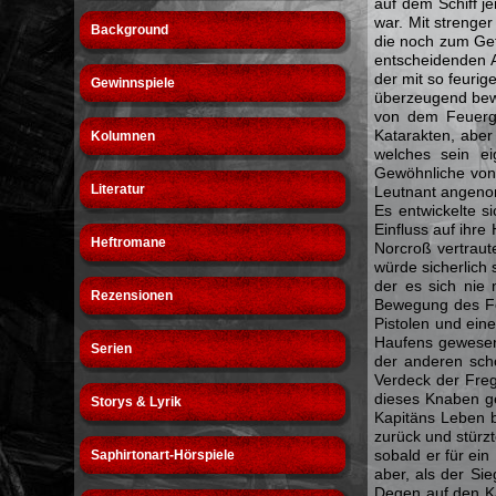
auf dem Schiff 
war. Mit strenge
Background
die noch zum Gefe
entscheidenden 
der mit so feurig
Gewinnspiele
überzeugend bewi
von dem Feuerge
Katarakten, aber
Kolumnen
welches sein ei
Gewöhnliche von 
Literatur
Leutnant angenom
Es entwickelte s
Einfluss auf ihr
Heftromane
Norcroß vertraut
würde sicherlich 
der es sich nie 
Rezensionen
Bewegung des Fe
Pistolen und ein
Haufens gewesen
Serien
der anderen sch
Verdeck der Freg
dieses Knaben g
Storys & Lyrik
Kapitäns Leben b
zurück und stürz
sobald er für ein
Saphirtonart-Hörspiele
aber, als der Si
Degen auf den Ka