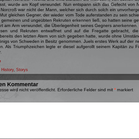
fasst, wurde am Kopf verwundet. Nun entspann sich das Gefecht von N
Norcroß war nicht der Mann, welcher sich durch solch ein unvorherge
 Mut gleichen Gegner, der wieder vom Tode auferstanden zu sein schi
gemeinen und ungeübten Rekruten erkennen ließ, so hatten seine gewa
t am Arm verwundet, die Überlegenheit seines Gegners anerkennen. N
osen und Rekruten entwaffnet und auf die Fregatte gebracht, 
ereits den letzten Atem von sich gegeben hatte, wurde ohne Umständ
igs von Schweden in Besitz genommen. Juels erstes Werk auf der ne
n. Als Triumphzeichen legte er diesel aufgerollt seinem Kapitän z
r.
e
r
History
,
Storys
nen Kommentar
sse wird nicht veröffentlicht.
Erforderliche Felder sind mit
*
markiert