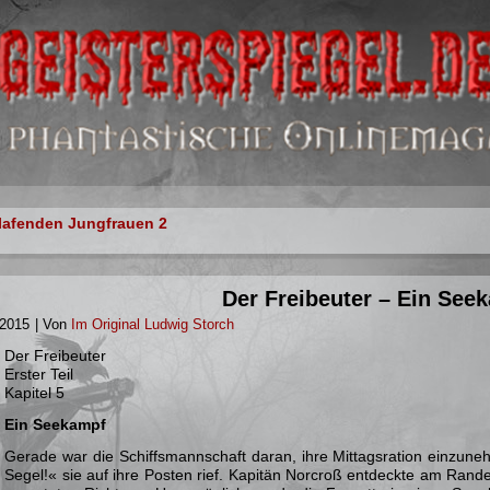
lafenden Jungfrauen 2
Der Freibeuter – Ein See
 2015
|
Von
Im Original Ludwig Storch
Der Freibeuter
Erster Teil
Kapitel 5
Ein Seekampf
Gerade war die Schiffsmannschaft daran, ihre Mittagsration einzune
Segel!« sie auf ihre Posten rief. Kapitän Norcroß entdeckte am Ran