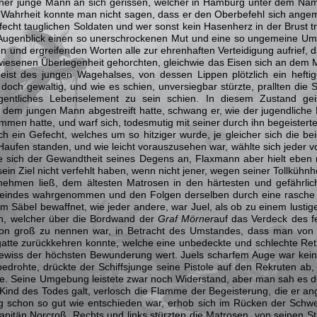
jener junge Mann an sich gerissen, welcher in Hamburg unter dem N
r Wahrheit konnte man nicht sagen, dass er den Oberbefehl sich angema
cht tauglichen Soldaten und wer sonst kein Hasenherz in der Brust tru
Augenblick einen so unerschrockenen Mut und eine so ungemeine Ums
en und ergreifenden Worten alle zur ehrenhaften Verteidigung aufrief,
esenen Überlegenheit gehorchten, gleichwie das Eisen sich an dem 
ist des jungen Wagehalses, von dessen Lippen plötzlich ein heftig
 doch gewaltig, und wie es schien, unversiegbar stürzte, prallten di
gentliches Lebenselement zu sein schien. In diesem Zustand gei
dem jungen Mann abgestreift hatte, schwang er, wie der jugendliche
men hatte, und warf sich, todesmutig mit seiner durch ihn begeistert
ich ein Gefecht, welches um so hitziger wurde, je gleicher sich die b
e Haufen standen, und wie leicht vorauszusehen war, wählte sich jeder
e sich der Gewandtheit seines Degens an, Flaxmann aber hielt eben m
sein Ziel nicht verfehlt haben, wenn nicht jener, wegen seiner Tollkühnh
nehmen ließ, dem ältesten Matrosen in den härtesten und gefährlichs
indes wahrgenommen und den Folgen derselben durch eine rasche 
em Säbel bewaffnet, wie jeder andere, war Juel, als ob zu einem lusti
, welcher über die Bordwand der
Graf Mörner
auf das Verdeck des f
on groß zu nennen war, in Betracht des Umstandes, dass man von d
atte zurückkehren konnte, welche eine unbedeckte und schlechte Re
ewiss der höchsten Bewunderung wert. Juels scharfem Auge war kei
edrohte, drückte der Schiffsjunge seine Pistole auf den Rekruten ab, 
te. Seine Umgebung leistete zwar noch Widerstand, aber man sah es d
 Kind des Todes galt, verlosch die Flamme der Begeisterung, die er an
eg schon so gut wie entschieden war, erhob sich im Rücken der Schw
pitän Norcroß. Rechts und links stürzten die Matrosen, von seinen Str