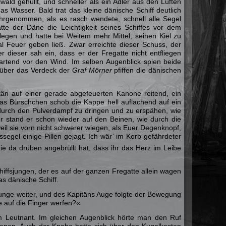
wald gehüllt, und schneller als ein Adler aus den Lüften
s Wasser. Bald trat das kleine dänische Schiff deutlich
ahrgenommen, als es rasch wendete, schnell alle Segel
tte der Däne die Leichtigkeit seines Schiffes vor dem
legen und hatte bei Weitem mehr Mittel, seinen Kiel zu
l Feuer geben ließ. Zwar erreichte dieser Schuss, der
r dieser sah ein, dass er der Fregatte nicht entfliegen
wartend vor den Wind. Im selben Augenblick spien beide
d über das Verdeck der
Graf Mörner
pfiffen die dänischen
itän auf einer gerade abgefeuerten Kanone reitend, ein
Das Bürschchen schob die Kappe hell auflachend auf ein
 durch den Pulverdampf zu dringen und zu erspähen, wie
 stand er schon wieder auf den Beinen, wie durch die
il sie vorn nicht schwerer wiegen, als Euer Degenknopf,
segel einige Pillen gejagt. Ich wär’ im Korb gefährdeter
tie da drüben angebrüllt hat, dass ihr das Herz im Leibe
ffsjungen, der es auf der ganzen Fregatte allein wagen
as dänische Schiff.
Junge weiter, und des Kapitäns Auge folgte der Bewegung
e auf die Finger werfen?«
 Leutnant. Im gleichen Augenblick hörte man den Ruf
ienen. Auch der Knabe hatte sich über den Kugelkasten