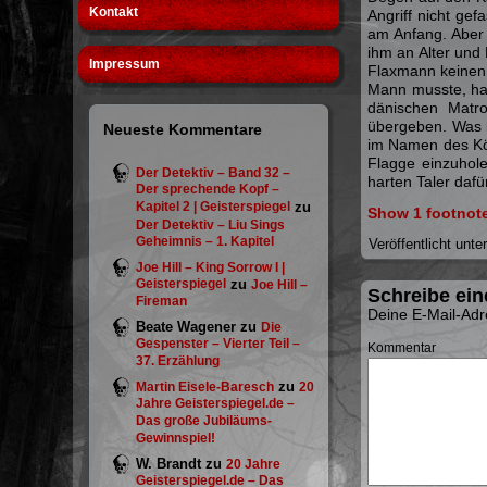
Kontakt
Angriff nicht ge
am Anfang. Aber 
ihm an Alter und
Impressum
Flaxmann keinen 
Mann musste, har
dänischen Matr
übergeben. Was b
Neueste Kommentare
im Namen des Kön
Flagge einzuhole
Der Detektiv – Band 32 –
harten Taler dafü
Der sprechende Kopf –
Kapitel 2 | Geisterspiegel
zu
Show 1 footnot
Der Detektiv – Liu Sings
Geheimnis – 1. Kapitel
Veröffentlicht unte
Joe Hill – King Sorrow I |
Geisterspiegel
zu
Joe Hill –
Schreibe ei
Fireman
Deine E-Mail-Adre
Beate Wagener
zu
Die
Gespenster – Vierter Teil –
Kommentar
37. Erzählung
zu
Martin Eisele-Baresch
20
Jahre Geisterspiegel.de –
Das große Jubiläums-
Gewinnspiel!
W. Brandt
zu
20 Jahre
Geisterspiegel.de – Das