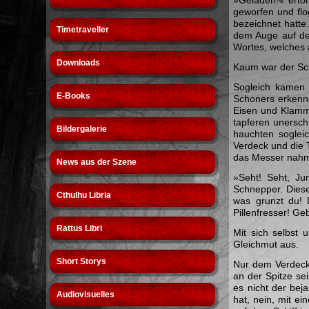
geworfen und flo
bezeichnet hatte
Timetraveller
dem Auge auf der
Wortes, welches 
Downloads
Kaum war der Sc
Sogleich kamen 
E-Books
Schoners erkenne
Eisen und Klamm
tapferen unersch
Bildergalerie
hauchten soglei
Verdeck und die 
das Messer nahm,
News aus der Szene
»Seht! Seht, Ju
Schnepper. Diese 
Cthulhu Libria
was grunzt du! 
Pillenfresser! Ge
Rattus Libri
Mit sich selbst 
Gleichmut aus.
Short Storys
Nur dem Verdeck
an der Spitze se
es nicht der bej
Audiovisuelles
hat, nein, mit e