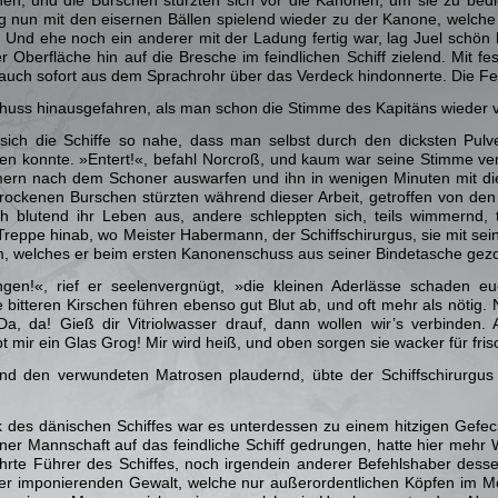
g nun mit den eisernen Bällen spielend wieder zu der Kanone, welc
. Und ehe noch ein anderer mit der Ladung fertig war, lag Juel schön 
 Oberfläche hin auf die Bresche im feindlichen Schiff zielend. Mit fe
auch sofort aus dem Sprachrohr über das Verdeck hindonnerte. Die Fe
huss hinausgefahren, als man schon die Stimme des Kapitäns wieder 
sich die Schiffe so nahe, dass man selbst durch den dicksten Pul
n konnte. »Entert!«, befahl Norcroß, und kaum war seine Stimme ver
ern nach dem Schoner auswarfen und ihn in wenigen Minuten mit d
rockenen Burschen stürzten während dieser Arbeit, getroffen von den
ch blutend ihr Leben aus, andere schleppten sich, teils wimmernd,
Treppe hinab, wo Meister Habermann, der Schiffschirurgus, sie mit sei
 welches er beim ersten Kanonenschuss aus seiner Bindetasche gezog
ngen!«, rief er seelenvergnügt, »die kleinen Aderlässe schaden e
bitteren Kirschen führen ebenso gut Blut ab, und oft mehr als nötig. 
Da, da! Gieß dir Vitriolwasser drauf, dann wollen wir’s verbinden
bt mir ein Glas Grog! Mir wird heiß, und oben sorgen sie wacker für fri
und den verwundeten Matrosen plaudernd, übte der Schiffschirurgus 
 des dänischen Schiffes war es unterdessen zu einem hitzigen Gefe
iner Mannschaft auf das feindliche Schiff gedrungen, hatte hier meh
ahrte Führer des Schiffes, noch irgendein anderer Befehlshaber des
iner imponierenden Gewalt, welche nur außerordentlichen Köpfen im