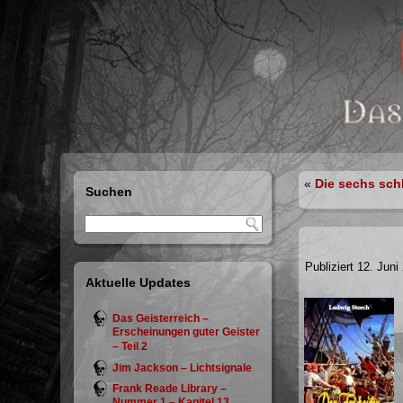
«
Die sechs sch
Suchen
Publiziert
12. Juni
Aktuelle Updates
Das Geisterreich –
Erscheinungen guter Geister
– Teil 2
Jim Jackson – Lichtsignale
Frank Reade Library –
Nummer 1 – Kapitel 13