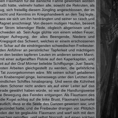
amen Flaxmann für die dänische Fahne geworben worden
ßt hätte, vielmehr hatten alle, sowohl die Rekruten, als
g, sich freiwillig diesem Jüngling angeschlossen, der im
icht und Kenntnis im Kriegshandwerk an den Tag legte,
 dass sie sich um ihn herdrängten und seiner so rasch und
Magnet anschmiegt. Von diesem mutigen Haufen, beseelt
er Strom lebendiger Rede, obgleich abgerissen und in
e Schweden ab. Sein Auge glühte von einem wilden Feuer,
stiger Aufregung, der alles Beengende, Niedere und
 Kriegsgott das Schwert, welches er einem erschossenen
en Schar auf die eindringenden schwedischen Freibeuter.
eiden Anführer an persönlicher Tapferkeit und mächtigem
 von den beiden tapferen Leuten im anderen seinen Mann.
it einer aufgerafften Pistole auf den Kaperkapitän, und
eit auf der
Graf Mörner
beliebte Schiffsjunge, Juel Swale,
ten Arbeiten gleichgestellt zu werden, die gefährliche
Tat zuvorgekommen wäre. Mit seinen scharf geladenen
gen Knabenspiel ginge, keineswegs unter den Letzten des
eindlichen Schiffes hinabsprang. Und wenn die Kühnheit
em Schoner nicht anders als auf einer Leiter auf das
tirade gewährt haben würde, so war die Handlungsweise
ne Bewegung des Feindes entgangen. Als Flaxmann des
die Kugel schlug auf die linke Brust, Flaxmann taumelte
eutlich, dass er die Seele des Ganzen gewesen war, und
gezündet hatte, und die Freibeuter drangen vor. Plötzlich
eden der tot geglaubte Flaxmann und warf sich mit dem
eichen getroffen, und selbst Norcroß, auf einen solchen