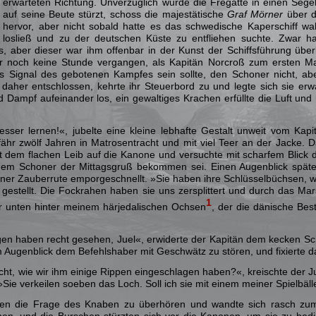
erwarteten Richtung. Unverzüglich wurde die Fregatte in einen Segel
auf seine Beute stürzt, schoss die majestätische
Graf Mörner
über da
hervor, aber nicht sobald hatte es das schwedische Kaperschiff w
losließ und zu der deutschen Küste zu entfliehen suchte.
Zwar ha
 aber dieser war ihm offenbar in der Kunst der Schiffsführung über
ar noch keine Stunde vergangen, als Kapitän Norcroß zum ersten Ma
as Signal des gebotenen Kampfes sein sollte, den Schoner nicht, abe
daher entschlossen, kehrte ihr Steuerbord zu und legte sich sie er
d Dampf aufeinander los, ein gewaltiges Krachen erfüllte die Luft un
sser lernen!«, jubelte eine kleine lebhafte Gestalt unweit vom Kap
hr zwölf Jahren in Matrosentracht und mit viel Teer an der Jacke. 
it dem flachen Leib auf die Kanone und versuchte mit scharfem Blick
em Schoner der Mittagsgruß bekommen sei. Einen Augenblick später
iner Zauberrute emporgeschnellt. »Sie haben ihre Schlüsselbüchsen, we
gestellt. Die Fockrahen haben sie uns zersplittert und durch das Mars
1
r unten hinter meinem härjedalischen Ochsen
, der die dänische Bes
n haben recht gesehen, Juel«, erwiderte der Kapitän dem kecken Schi
m Augenblick dem Befehlshaber mit Geschwätz zu stören, und fixierte d
icht, wie wir ihm einige Rippen eingeschlagen haben?«, kreischte der 
Sie verkeilen soeben das Loch. Soll ich sie mit einem meiner Spielbäll
ien die Frage des Knaben zu überhören und wandte sich rasch zum
en, und die Burschen stürzten sich vor die Kanonen, um sie zu bed