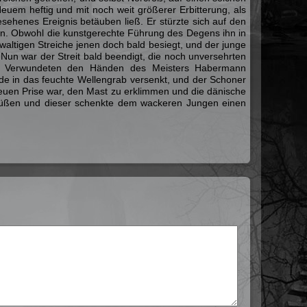
euem heftig und mit noch weit größerer Erbitterung, als
sehenes Ereignis betäuben ließ. Er stürzte sich auf den
en. Obwohl die kunstgerechte Führung des Degens ihn in
ltigen Streiche jenen doch bald besiegt, und der junge
un war der Streit bald beendigt, die noch unversehrten
die Verwundeten den Händen des Meisters Habermann
e in das feuchte Wellengrab versenkt, und der Schoner
uen Prise war, den Mast zu erklimmen und die dänische
u Füßen und dieser schenkte dem wackeren Jungen einen