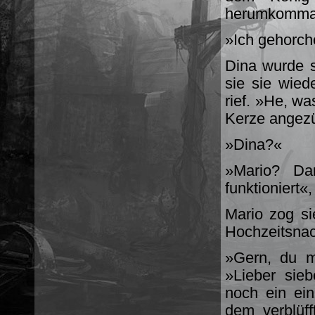
herumkommand
»Ich gehorch
Dina wurde s
sie sie wied
rief. »He, w
Kerze angez
»Dina?«
»Mario? Da
funktioniert«,
Mario zog si
Hochzeitsnac
»Gern, du m
»Lieber sie
noch ein ei
dem verblüff