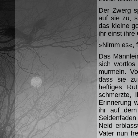
Der Zwerg s
auf sie zu, 
das kleine g
ihr einst ihr
»Nimm es«, fl
Das Männlein
sich wortlo
murmeln. Vor
dass sie zu
heftiges Rü
schmerzte, 
Erinnerung w
ihr auf dem
Seidenfaden
Neid erblass
Vater nun fr