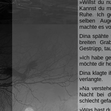
»Willst du n
Kannst du mi
Ruhe. Ich g
selben Aug
machte es vor
Dina spähte 
breiten Gra
Gestrüpp, tau
»Ich habe g
möchte dir he
Dina klagte 
verlangte.
»Na versteh
Nacht bei d
schlecht gefa
»Was hast du