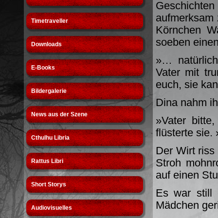
Geschichte
aufmerksam z
Timetraveller
Körnchen Wa
soeben einen
Downloads
»… natürlich
E-Books
Vater mit tr
euch, sie kan
Bildergalerie
Dina nahm i
News aus der Szene
»Vater bitt
flüsterte sie.
Cthulhu Libria
Der Wirt riss
Stroh mohnro
Rattus Libri
auf einen Stu
Short Storys
Es war stil
Mädchen geric
Audiovisuelles