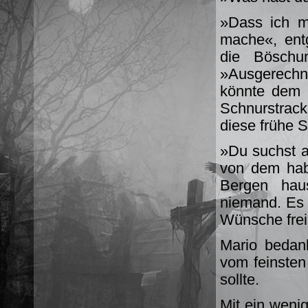
»Dass ich m
mache«, entg
die Böschu
»Ausgerechne
könnte dem 
Schnurstrack
diese frühe 
»Du suchst al
von dem hab
Bergen hau
niemand. Es 
Wünsche frei
Mario bedan
vom feinsten
sollte.
Mit ein wenig