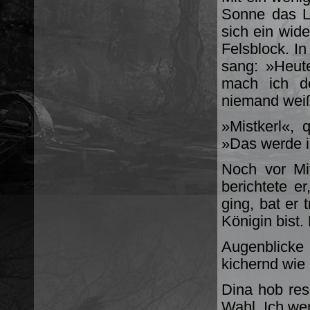
Sonne das La
sich ein wide
Felsblock. I
sang: »Heut
mach ich de
niemand weiß
»Mistkerl«,
»Das werde i
Noch vor Mit
berichtete er
ging, bat er 
Königin bist.
Augenblicke
kichernd wie
Dina hob res
Wahl. Ich wer