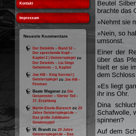
Beutel Silbe
Kontakt
brachte das G
Impressum
»Nehmt sie mi
»Nein, so ha
Neueste Kommentare
umsonst.
Der Detektiv – Band 32 –
Einer der Re
Der sprechende Kopf –
Kapitel 2 | Geisterspiegel
zu
über das Pfe
Der Detektiv – Liu Sings
hielt er sie
Geheimnis – 1. Kapitel
dem Schloss 
Joe Hill – King Sorrow I |
Geisterspiegel
zu
Joe Hill –
Fireman
»Es liegt gan
Beate Wagener
zu
Die
ihr ins Ohr.
Gespenster – Vierter Teil –
37. Erzählung
Dina schluc
zu
Martin Eisele-Baresch
20
Schafwolle, 
Jahre Geisterspiegel.de –
Das große Jubiläums-
spinnen?
Gewinnspiel!
W. Brandt
zu
20 Jahre
Auf dem Schl
Geisterspiegel.de – Das