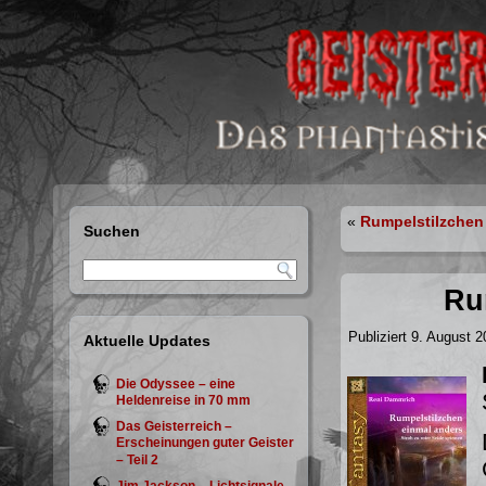
«
Rumpelstilzchen
Suchen
Ru
Publiziert
9. August 2
Aktuelle Updates
Die Odyssee – eine
Heldenreise in 70 mm
Das Geisterreich –
Erscheinungen guter Geister
– Teil 2