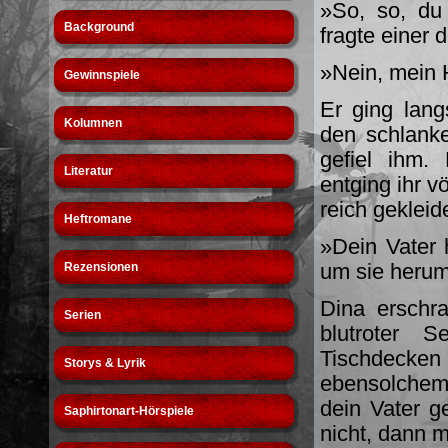
»So, so, du
Background
fragte einer 
»Nein, mein H
Gewinnspiele
Er ging lan
Kolumnen
den schlank
gefiel ihm.
Literatur
entging ihr v
reich geklei
Heftromane
»Dein Vater 
um sie herum,
Rezensionen
Dina erschra
Serien
blutroter 
Tischdecke
Storys & Lyrik
ebensolchem
dein Vater g
Saphirtonart-Hörspiele
nicht, dann m