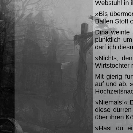
Webstuhl in i
»Bis übermor
Ballen Stoff 
Dina weinte 
pünktlich um
darf ich dies
»Nichts, den
Wirtstochter 
Mit gierig f
auf und ab. 
Hochzeitsnac
»Niemals!« 
diese dürren
über ihren K
»Hast du ei