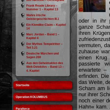
Jim Jackson – Lichtsignale
Frank Reade Library –
Nummer 1 – Kapitel 13
Wahre irische
Geistergeschichten III.1
oder in ihr
Ein Klondike-Claim – Kapitel
ganze Schan
14
ihren Krügen
Marc Jordan – Band 1 –
zufriedenzu
Kapitel 4
Der Mythos Tempelritter –
vermuten, da
Teil 3.21
zuhause war
Deutsche Märchen und
einen Krug
Sagen 200
passierte w
Aus den Geheimakten des
Welt-Detektivs – Band 13 –
erwartete – 
4. Kapitel
erfinden. Di
das Weite, d
Startseite
Scham am li
nur ihrer Sc
Operation KOLUMBUS
noch einer 
Hahn« kam. Z
Paraforce