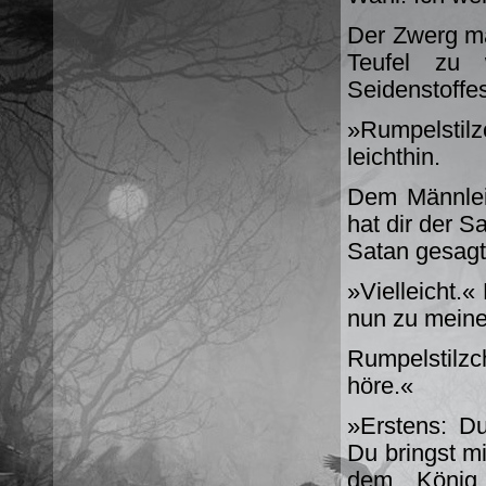
Der Zwerg m
Teufel zu 
Seidenstoffes
»Rumpelstil
leichthin.
Dem Männlei
hat dir der Sa
Satan gesagt
»Vielleicht.«
nun zu mein
Rumpelstilz
höre.«
»Erstens: D
Du bringst mi
dem König