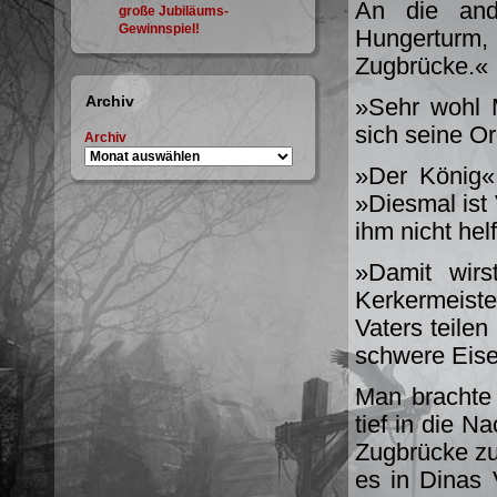
An die and
große Jubiläums-
Gewinnspiel!
Hungerturm,
Zugbrücke.«
Archiv
»Sehr wohl M
sich seine Or
Archiv
»Der König«,
»Diesmal ist
ihm nicht he
»Damit wirs
Kerkermeister
Vaters teilen
schwere Eise
Man brachte 
tief in die 
Zugbrücke zu
es in Dinas V