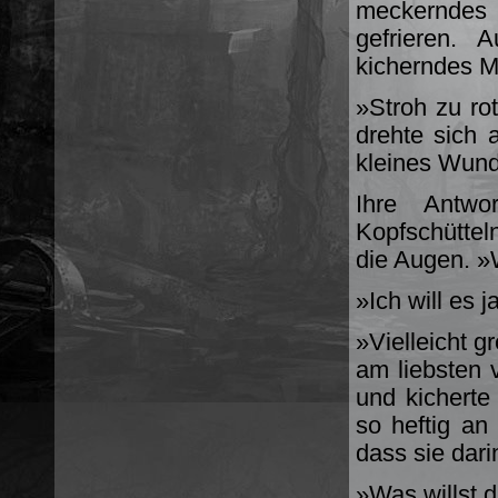
meckerndes 
gefrieren.
kicherndes M
»Stroh zu rot
drehte sich 
kleines Wund
Ihre Antw
Kopfschütte
die Augen. »W
»Ich will es 
»Vielleicht gr
am liebsten v
und kicherte
so heftig a
dass sie dari
»Was willst d