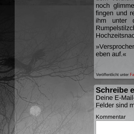
noch glimme
fingen und r
ihm unter 
Rumpelstilz
Hochzeitsnac
»Versproche
eben auf.«
Veröffentlicht unter
Fa
Schreibe 
Deine E-Mail-
Felder sind 
Kommentar